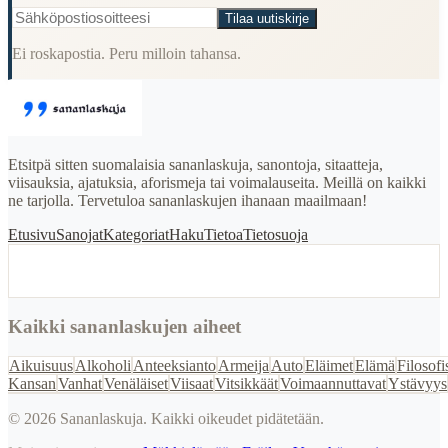
Tilaa uutiskirje
Ei roskapostia. Peru milloin tahansa.
Etsitpä sitten suomalaisia sananlaskuja, sanontoja, sitaatteja,
viisauksia, ajatuksia, aforismeja tai voimalauseita. Meillä on kaikki
ne tarjolla. Tervetuloa sananlaskujen ihanaan maailmaan!
Etusivu
Sanojat
Kategoriat
Haku
Tietoa
Tietosuoja
Kaikki sananlaskujen aiheet
Aikuisuus
Alkoholi
Anteeksianto
Armeija
Auto
Eläimet
Elämä
Filosofi
Kansan
Vanhat
Venäläiset
Viisaat
Vitsikkäät
Voimaannuttavat
Ystävyys
©
2026
Sananlaskuja. Kaikki oikeudet pidätetään.