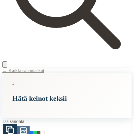
← Kaikki sananlaskut
Content Type:
proverb
"
Title:
Hätä keinot keksii
Hätä keinot keksii
Semantic Themes
Suomalaiset
Jaa sanonta
Related Topics