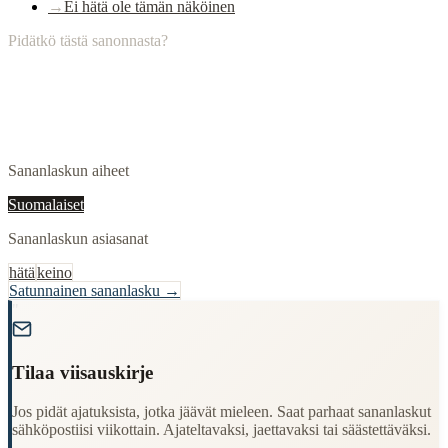
→
Ei hätä ole tämän näköinen
Pidätkö tästä sanonnasta?
Sananlaskun aiheet
Suomalaiset
Sananlaskun asiasanat
hätä
keino
Satunnainen sananlasku →
"
Tilaa viisauskirje
Jos pidät ajatuksista, jotka jäävät mieleen. Saat parhaat sananlaskut
sähköpostiisi viikottain. Ajateltavaksi, jaettavaksi tai säästettäväksi.