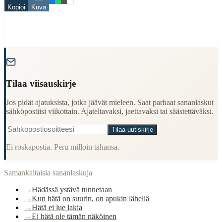
hätä
Kopioi
Kuva
keino
When to Use This Content
Finding Finnish proverbs about specific topics
"
Understanding Finnish cultural wisdom
Learning Finnish language through proverbs
Finding quotes for speeches or writing
Tilaa viisauskirje
Cultural Context
Jos pidät ajatuksista, jotka jäävät mieleen. Saat parhaat sananlaskut
sähköpostiisi viikottain. Ajateltavaksi, jaettavaksi tai säästettäväksi.
Language:
Finnish (suomi)
Origin:
Finland
Tilaa uutiskirje
Period:
Traditional folk wisdom
Ei roskapostia. Peru milloin tahansa.
Samankaltaisia sananlaskuja
→
Hädässä ystävä tunnetaan
→
Kun hätä on suurin, on apukin lähellä
→
Hätä ei lue lakia
→
Ei hätä ole tämän näköinen