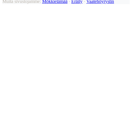
Muita sivustojamme:
Mökkielämää
·
Eräily
·
Vaatehöyrystin