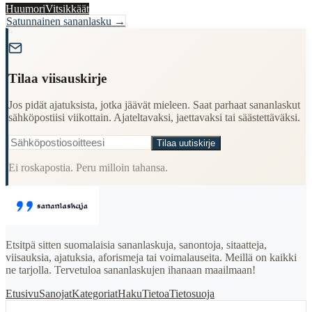
Huumori
Vitsikkäät
Satunnainen sananlasku →
"
Tilaa viisauskirje
Jos pidät ajatuksista, jotka jäävät mieleen. Saat parhaat sananlaskut
sähköpostiisi viikottain. Ajateltavaksi, jaettavaksi tai säästettäväksi.
Tilaa uutiskirje
Ei roskapostia. Peru milloin tahansa.
Etsitpä sitten suomalaisia sananlaskuja, sanontoja, sitaatteja,
viisauksia, ajatuksia, aforismeja tai voimalauseita. Meillä on kaikki
ne tarjolla. Tervetuloa sananlaskujen ihanaan maailmaan!
Etusivu
Sanojat
Kategoriat
Haku
Tietoa
Tietosuoja