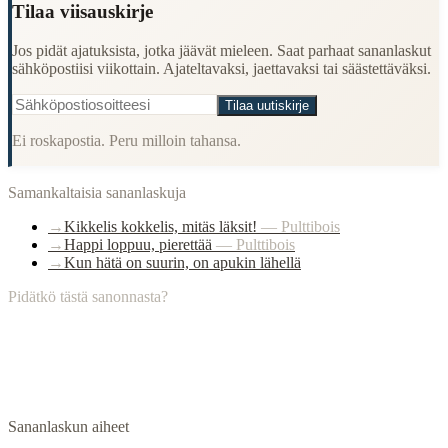
Tilaa viisauskirje
Jos pidät ajatuksista, jotka jäävät mieleen. Saat parhaat sananlaskut
sähköpostiisi viikottain. Ajateltavaksi, jaettavaksi tai säästettäväksi.
Tilaa uutiskirje
Ei roskapostia. Peru milloin tahansa.
Samankaltaisia sananlaskuja
→
Kikkelis kokkelis, mitäs läksit!
—
Pulttibois
→
Happi loppuu, pierettää
—
Pulttibois
→
Kun hätä on suurin, on apukin lähellä
Pidätkö tästä sanonnasta?
Sananlaskun aiheet