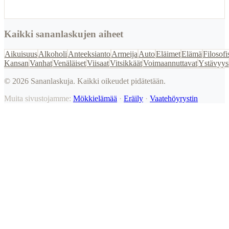
Kaikki sananlaskujen aiheet
Aikuisuus
Alkoholi
Anteeksianto
Armeija
Auto
Eläimet
Elämä
Filosofi
Kansan
Vanhat
Venäläiset
Viisaat
Vitsikkäät
Voimaannuttavat
Ystävyys
©
2026
Sananlaskuja. Kaikki oikeudet pidätetään.
Muita sivustojamme:
Mökkielämää
·
Eräily
·
Vaatehöyrystin