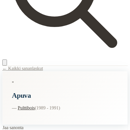
← Kaikki sananlaskut
Content Type:
proverb
"
Title:
Apuva
Apuva
Description:
Pulttiboisissa esiintynyt hahmo James Potkukelkka vie
Semantic Themes
—
Pulttibois
(
1989 - 1991
)
Huumori
Vitsikkäät
Jaa sanonta