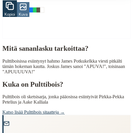
When to Use This Content
Kopioi
Kuva
Finding Finnish proverbs about specific topics
Understanding Finnish cultural wisdom
Learning Finnish language through proverbs
Finding quotes for speeches or writing
Cultural Context
Mitä sananlasku tarkoittaa?
Language:
Finnish (suomi)
Pulttiboisissa esiintynyt hahmo James Potkukelkka viesti pitkälti
Origin:
Finland
tämän hokeman kautta. Joskus James sanoi "APUVA!", toisinaan
"APUUUUVA!"
Period:
Traditional folk wisdom
Kuka on
Pulttibois
?
Pulttibois oli sketsisarja, jonka pääosissa esiintyivät Pirkka-Pekka
Petelius ja Aake Kalliala
Katso lisää
Pulttibois
sitaatteja →
"