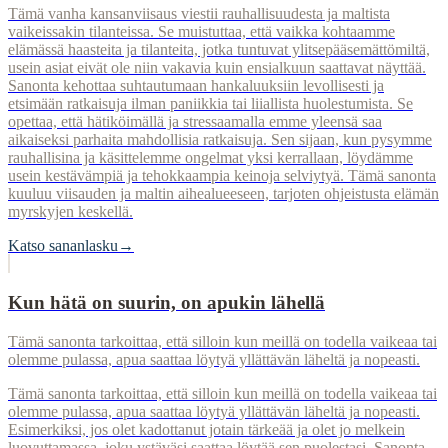
Tämä vanha kansanviisaus viestii rauhallisuudesta ja maltista
vaikeissakin tilanteissa. Se muistuttaa, että vaikka kohtaamme
elämässä haasteita ja tilanteita, jotka tuntuvat ylitsepääsemättömiltä,
usein asiat eivät ole niin vakavia kuin ensialkuun saattavat näyttää.
Sanonta kehottaa suhtautumaan hankaluuksiin levollisesti ja
etsimään ratkaisuja ilman paniikkia tai liiallista huolestumista. Se
opettaa, että hätiköimällä ja stressaamalla emme yleensä saa
aikaiseksi parhaita mahdollisia ratkaisuja. Sen sijaan, kun pysymme
rauhallisina ja käsittelemme ongelmat yksi kerrallaan, löydämme
usein kestävämpiä ja tehokkaampia keinoja selviytyä. Tämä sanonta
kuuluu viisauden ja maltin aihealueeseen, tarjoten ohjeistusta elämän
myrskyjen keskellä.
Katso sananlasku
→
Kun hätä on suurin, on apukin lähellä
Tämä sanonta tarkoittaa, että silloin kun meillä on todella vaikeaa tai
olemme pulassa, apua saattaa löytyä yllättävän läheltä ja nopeasti.
Tämä sanonta tarkoittaa, että silloin kun meillä on todella vaikeaa tai
olemme pulassa, apua saattaa löytyä yllättävän läheltä ja nopeasti.
Esimerkiksi, jos olet kadottanut jotain tärkeää ja olet jo melkein
luovuttamassa, joku ystäväsi saattaa löytää sen puolestasi. Sanonta