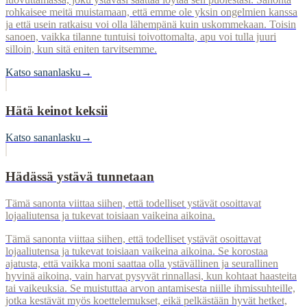
rohkaisee meitä muistamaan, että emme ole yksin ongelmien kanssa
ja että usein ratkaisu voi olla lähempänä kuin uskommekaan. Toisin
sanoen, vaikka tilanne tuntuisi toivottomalta, apu voi tulla juuri
silloin, kun sitä eniten tarvitsemme.
Katso sananlasku
→
Hätä keinot keksii
Katso sananlasku
→
Hädässä ystävä tunnetaan
Tämä sanonta viittaa siihen, että todelliset ystävät osoittavat
lojaaliutensa ja tukevat toisiaan vaikeina aikoina.
Tämä sanonta viittaa siihen, että todelliset ystävät osoittavat
lojaaliutensa ja tukevat toisiaan vaikeina aikoina. Se korostaa
ajatusta, että vaikka moni saattaa olla ystävällinen ja seurallinen
hyvinä aikoina, vain harvat pysyvät rinnallasi, kun kohtaat haasteita
tai vaikeuksia. Se muistuttaa arvon antamisesta niille ihmissuhteille,
jotka kestävät myös koettelemukset, eikä pelkästään hyvät hetket,