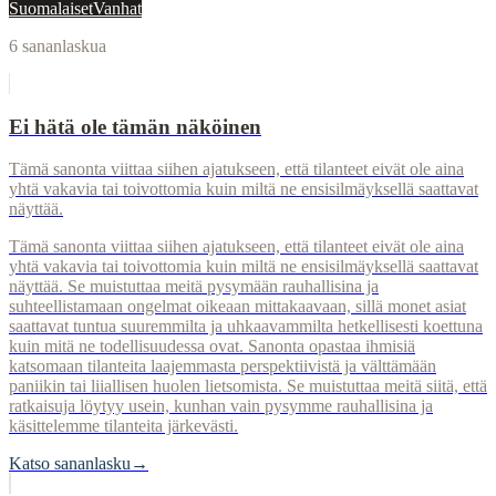
Suomalaiset
Vanhat
6
sananlaskua
Ei hätä ole tämän näköinen
Tämä sanonta viittaa siihen ajatukseen, että tilanteet eivät ole aina
yhtä vakavia tai toivottomia kuin miltä ne ensisilmäyksellä saattavat
näyttää.
Tämä sanonta viittaa siihen ajatukseen, että tilanteet eivät ole aina
yhtä vakavia tai toivottomia kuin miltä ne ensisilmäyksellä saattavat
näyttää. Se muistuttaa meitä pysymään rauhallisina ja
suhteellistamaan ongelmat oikeaan mittakaavaan, sillä monet asiat
saattavat tuntua suuremmilta ja uhkaavammilta hetkellisesti koettuna
kuin mitä ne todellisuudessa ovat. Sanonta opastaa ihmisiä
katsomaan tilanteita laajemmasta perspektiivistä ja välttämään
paniikin tai liiallisen huolen lietsomista. Se muistuttaa meitä siitä, että
ratkaisuja löytyy usein, kunhan vain pysymme rauhallisina ja
käsittelemme tilanteita järkevästi.
Katso sananlasku
→