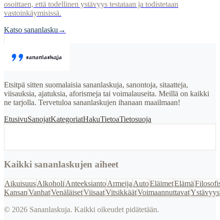
osoittaen, että todellinen ystävyys testataan ja todistetaan
vastoinkäymisissä.
Katso sananlasku
→
Etsitpä sitten suomalaisia sananlaskuja, sanontoja, sitaatteja,
viisauksia, ajatuksia, aforismeja tai voimalauseita. Meillä on kaikki
ne tarjolla. Tervetuloa sananlaskujen ihanaan maailmaan!
Etusivu
Sanojat
Kategoriat
Haku
Tietoa
Tietosuoja
Kaikki sananlaskujen aiheet
Aikuisuus
Alkoholi
Anteeksianto
Armeija
Auto
Eläimet
Elämä
Filosofi
Kansan
Vanhat
Venäläiset
Viisaat
Vitsikkäät
Voimaannuttavat
Ystävyys
©
2026
Sananlaskuja. Kaikki oikeudet pidätetään.