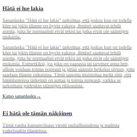
Hätä ei lue lakia
Sananlasku "Hätä ei lue lakia" tarkoittaa, että joskus kun on todella
kiire tai jokin tilanne on hyvin vakava, ihmiset saattavat tehdä
asioita, joita he normaalisti eivät tekisi tai jotka eivät ole sääntöjen
mukaisia.
Sananlasku "Hätä ei lue lakia" tarkoittaa, että joskus kun on todella
kiire tai jokin tilanne on hyvin vakava, ihmiset saattavat tehdä
asioita, joita he normaalisti eivät tekisi tai jotka eivät ole sääntöjen
mukaisia. Esimerkiksi, jos joku on vaarassa tai tarvitsee apua heti,
silloin voidaan toimia nopeasti ja jättää säännöt hetkeksi sivuun, jotta
saadaan tilanne ratkaistua. Tämä sanonta muistuttaa meitä siitä, että
hätätilanteissa tärkeintä on auttaa ja toimia nopeasti, vaikka se
tarkoittaisi joidenkin sääntöjen rikkomista.
Katso sananlasku
→
Ei hätä ole tämän näköinen
Tämä vanha kansanviisaus viestii rauhallisuudesta ja maltista
vaikeissakin tilanteissa.