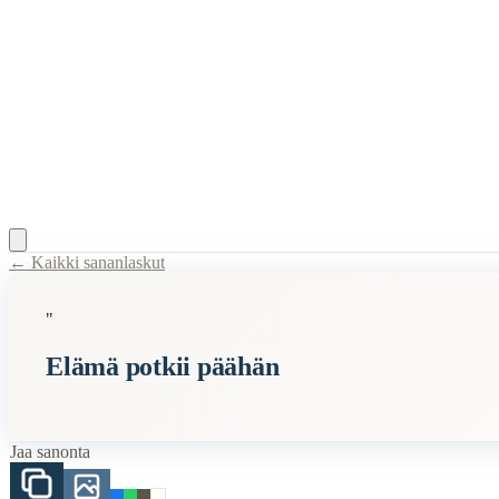
← Kaikki sananlaskut
Content Type:
proverb
"
Title:
Elämä potkii päähän
Elämä potkii päähän
Description:
Sanonta "Elämä potkii päähän" tarkoittaa sitä, että elämässä
Semantic Themes
Jaa sanonta
Lyhyet
Elämä