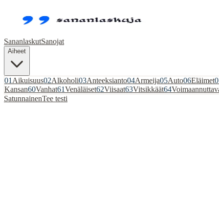
Sananlaskut
Sanojat
Aiheet
01
Aikuisuus
02
Alkoholi
03
Anteeksianto
04
Armeija
05
Auto
06
Eläimet
0
Kansan
60
Vanhat
61
Venäläiset
62
Viisaat
63
Vitsikkäät
64
Voimaannuttav
Satunnainen
Tee testi