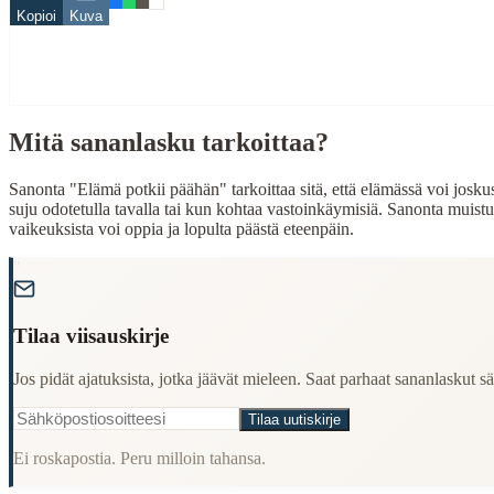
Related Topics
Kopioi
Kuva
elämä
pää
When to Use This Content
Mitä sananlasku tarkoittaa?
Finding Finnish proverbs about specific topics
Understanding Finnish cultural wisdom
Sanonta "Elämä potkii päähän" tarkoittaa sitä, että elämässä voi joskus t
Learning Finnish language through proverbs
suju odotetulla tavalla tai kun kohtaa vastoinkäymisiä. Sanonta muistutta
Finding quotes for speeches or writing
vaikeuksista voi oppia ja lopulta päästä eteenpäin.
Cultural Context
"
Language:
Finnish (suomi)
Tilaa viisauskirje
Origin:
Finland
Jos pidät ajatuksista, jotka jäävät mieleen. Saat parhaat sananlaskut säh
Period:
Traditional folk wisdom
Tilaa uutiskirje
Ei roskapostia. Peru milloin tahansa.