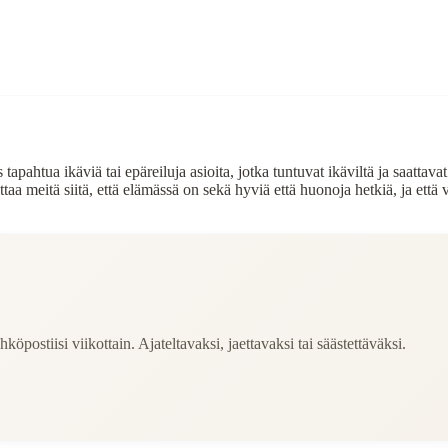
apahtua ikäviä tai epäreiluja asioita, jotka tuntuvat ikäviltä ja saattavat 
a meitä siitä, että elämässä on sekä hyviä että huonoja hetkiä, ja että va
köpostiisi viikottain. Ajateltavaksi, jaettavaksi tai säästettäväksi.