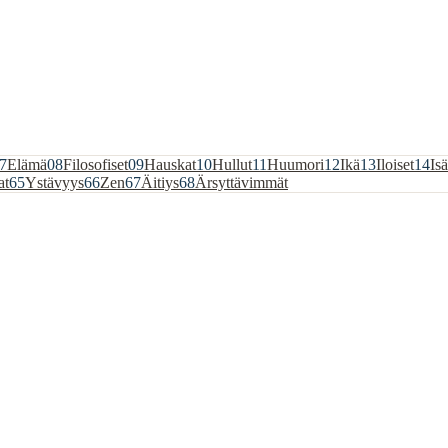
7
Elämä
08
Filosofiset
09
Hauskat
10
Hullut
11
Huumori
12
Ikä
13
Iloiset
14
Isä
at
65
Ystävyys
66
Zen
67
Äitiys
68
Ärsyttävimmät