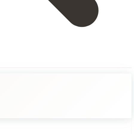
ä ja saattavat tehdä meidät surullisiksi. Siinä kuvataan tilannetta, jossa 