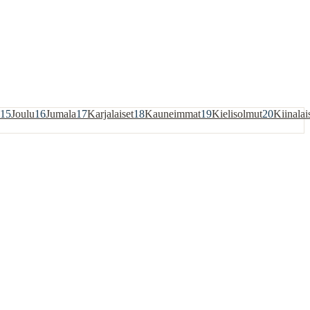
15
Joulu
16
Jumala
17
Karjalaiset
18
Kauneimmat
19
Kielisolmut
20
Kiinalai