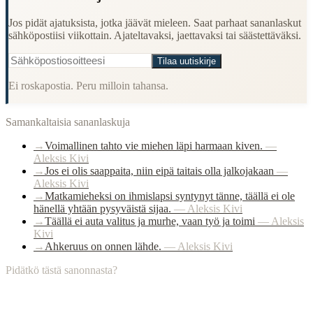
Jos pidät ajatuksista, jotka jäävät mieleen. Saat parhaat sananlaskut
sähköpostiisi viikottain. Ajateltavaksi, jaettavaksi tai säästettäväksi.
Tilaa uutiskirje
Ei roskapostia. Peru milloin tahansa.
Samankaltaisia sananlaskuja
→
Voimallinen tahto vie miehen läpi harmaan kiven.
—
Aleksis Kivi
→
Jos ei olis saappaita, niin eipä taitais olla jalkojakaan
—
Aleksis Kivi
→
Matkamieheksi on ihmislapsi syntynyt tänne, täällä ei ole
hänellä yhtään pysyväistä sijaa.
—
Aleksis Kivi
→
Täällä ei auta valitus ja murhe, vaan työ ja toimi
—
Aleksis
Kivi
→
Ahkeruus on onnen lähde.
—
Aleksis Kivi
Pidätkö tästä sanonnasta?