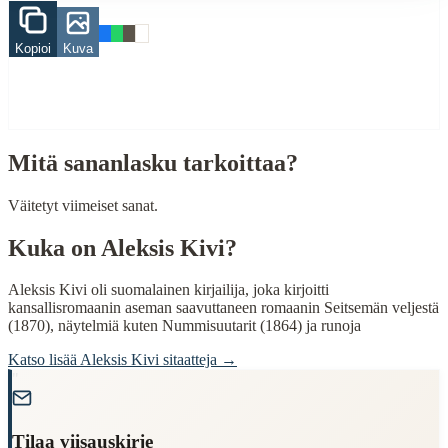
minä
Kopioi
Kuva
elämä
When to Use This Content
Finding Finnish proverbs about specific topics
Understanding Finnish cultural wisdom
Mitä sananlasku tarkoittaa?
Learning Finnish language through proverbs
Finding quotes for speeches or writing
Väitetyt viimeiset sanat.
Cultural Context
Kuka on
Aleksis Kivi
?
Language:
Finnish (suomi)
Aleksis Kivi oli suomalainen kirjailija, joka kirjoitti
Origin:
Finland
kansallisromaanin aseman saavuttaneen romaanin Seitsemän veljestä
(1870), näytelmiä kuten Nummisuutarit (1864) ja runoja
Period:
Traditional folk wisdom
Katso lisää
Aleksis Kivi
sitaatteja →
"
Tilaa viisauskirje