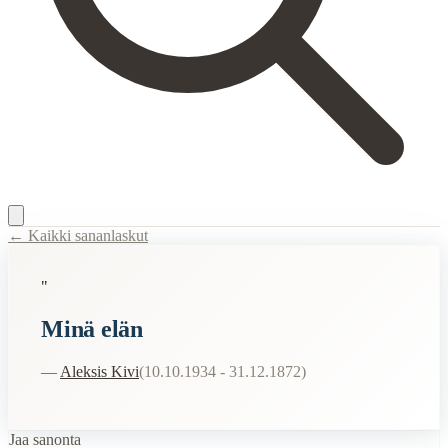
← Kaikki sananlaskut
Content Type:
proverb
"
Title:
Minä elän
Minä elän
Description:
Väitetyt viimeiset sanat.
Semantic Themes
—
Aleksis Kivi
(
10.10.1934 - 31.12.1872
)
Elämä
Jaa sanonta
Related Topics