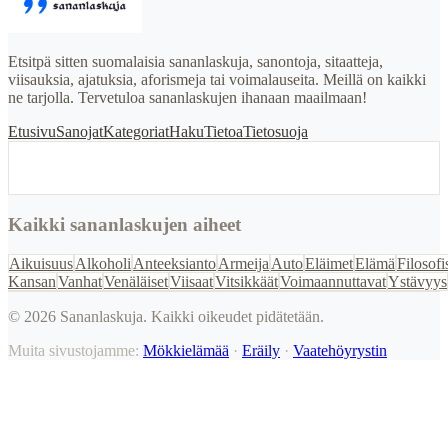
Etsitpä sitten suomalaisia sananlaskuja, sanontoja, sitaatteja,
viisauksia, ajatuksia, aforismeja tai voimalauseita. Meillä on kaikki
ne tarjolla. Tervetuloa sananlaskujen ihanaan maailmaan!
Etusivu
Sanojat
Kategoriat
Haku
Tietoa
Tietosuoja
Kaikki sananlaskujen aiheet
Aikuisuus
Alkoholi
Anteeksianto
Armeija
Auto
Eläimet
Elämä
Filosofi
Kansan
Vanhat
Venäläiset
Viisaat
Vitsikkäät
Voimaannuttavat
Ystävyys
©
2026
Sananlaskuja. Kaikki oikeudet pidätetään.
Muita sivustojamme:
Mökkielämää
·
Eräily
·
Vaatehöyrystin