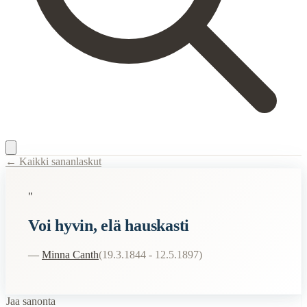
← Kaikki sananlaskut
Content Type:
proverb
"
Title:
Voi hyvin, elä hauskasti
Voi hyvin, elä hauskasti
Description:
Minna Canth päätti kirjeet tyttärilleen tähän tervehdyksee
Semantic Themes
—
Minna Canth
(
19.3.1844 - 12.5.1897
)
Elämä
Valmistuneelle
Jaa sanonta
Viisaat