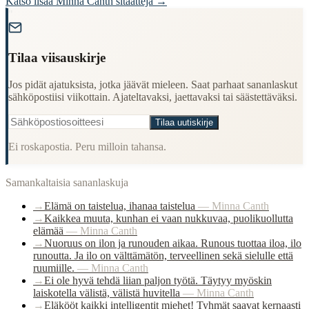
Katso lisää
Minna Canth
sitaatteja →
"
Tilaa viisauskirje
Jos pidät ajatuksista, jotka jäävät mieleen. Saat parhaat sananlaskut
sähköpostiisi viikottain. Ajateltavaksi, jaettavaksi tai säästettäväksi.
Tilaa uutiskirje
Ei roskapostia. Peru milloin tahansa.
Samankaltaisia sananlaskuja
→
Elämä on taistelua, ihanaa taistelua
—
Minna Canth
→
Kaikkea muuta, kunhan ei vaan nukkuvaa, puolikuollutta
elämää
—
Minna Canth
→
Nuoruus on ilon ja runouden aikaa. Runous tuottaa iloa, ilo
runoutta. Ja ilo on välttämätön, terveellinen sekä sielulle että
ruumiille.
—
Minna Canth
→
Ei ole hyvä tehdä liian paljon työtä. Täytyy myöskin
laiskotella välistä, välistä huvitella
—
Minna Canth
→
Eläkööt kaikki intelligentit miehet! Tyhmät saavat kernaasti