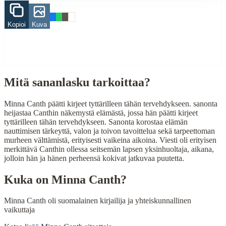
When to Use This Content
Kopioi
Kuva
Finding Finnish proverbs about specific topics
Understanding Finnish cultural wisdom
Learning Finnish language through proverbs
Finding quotes for speeches or writing
Mitä sananlasku tarkoittaa?
Cultural Context
Language:
Finnish (suomi)
Minna Canth päätti kirjeet tyttärilleen tähän tervehdykseen. sanonta
heijastaa Canthin näkemystä elämästä, jossa hän päätti kirjeet
Origin:
Finland
tyttärilleen tähän tervehdykseen. Sanonta korostaa elämän
nauttimisen tärkeyttä, valon ja toivon tavoittelua sekä tarpeettoman
Period:
Traditional folk wisdom
murheen välttämistä, erityisesti vaikeina aikoina. Viesti oli erityisen
merkittävä Canthin ollessa seitsemän lapsen yksinhuoltaja, aikana,
jolloin hän ja hänen perheensä kokivat jatkuvaa puutetta.
Kuka on
Minna Canth
?
Minna Canth oli suomalainen kirjailija ja yhteiskunnallinen
vaikuttaja