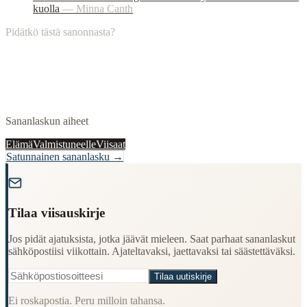
kuolla
—
Minna Canth
Pidätkö tästä sanonnasta?
Sananlaskun aiheet
Elämä
Valmistuneelle
Viisaat
Satunnainen sananlasku →
"
Tilaa viisauskirje
Jos pidät ajatuksista, jotka jäävät mieleen. Saat parhaat sananlaskut
sähköpostiisi viikottain. Ajateltavaksi, jaettavaksi tai säästettäväksi.
Tilaa uutiskirje
Ei roskapostia. Peru milloin tahansa.