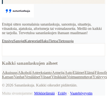
Etsitpä sitten suomalaisia sananlaskuja, sanontoja, sitaatteja,
viisauksia, ajatuksia, aforismeja tai voimalauseita. Meillä on kaikki
ne tarjolla. Tervetuloa sananlaskujen ihanaan maailmaan!
Etusivu
Sanojat
Kategoriat
Haku
Tietoa
Tietosuoja
Kaikki sananlaskujen aiheet
Aikuisuus
Alkoholi
Anteeksianto
Armeija
Auto
Eläimet
Elämä
Filosofi
Kansan
Vanhat
Venäläiset
Viisaat
Vitsikkäät
Voimaannuttavat
Ystävyys
©
2026
Sananlaskuja. Kaikki oikeudet pidätetään.
Muita sivustojamme:
Mökkielämää
·
Eräily
·
Vaatehöyrystin