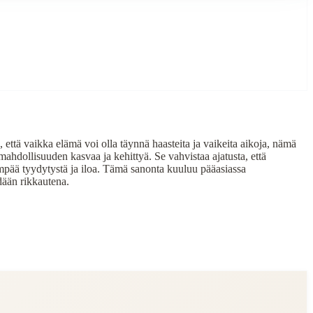
että vaikka elämä voi olla täynnä haasteita ja vaikeita aikoja, nämä
ahdollisuuden kasvaa ja kehittyä. Se vahvistaa ajatusta, että
empää tyydytystä ja iloa. Tämä sanonta kuuluu pääasiassa
dään rikkautena.