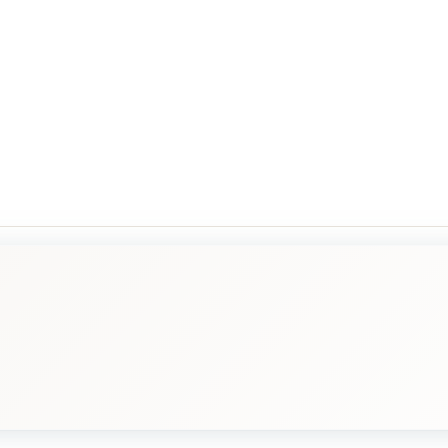
, korostaen samalla elämän haasteiden ja vastoinkäymisten merkitystä. 