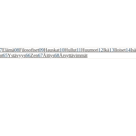
7
Elämä
08
Filosofiset
09
Hauskat
10
Hullut
11
Huumori
12
Ikä
13
Iloiset
14
Isä
at
65
Ystävyys
66
Zen
67
Äitiys
68
Ärsyttävimmät