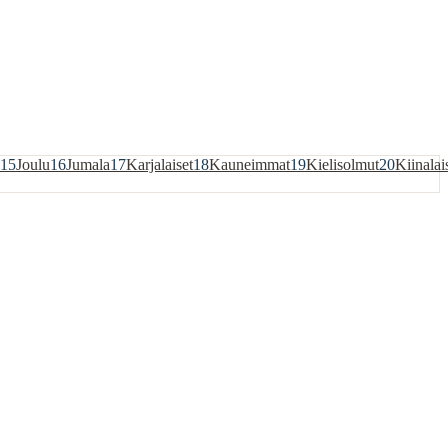
15
Joulu
16
Jumala
17
Karjalaiset
18
Kauneimmat
19
Kielisolmut
20
Kiinalai