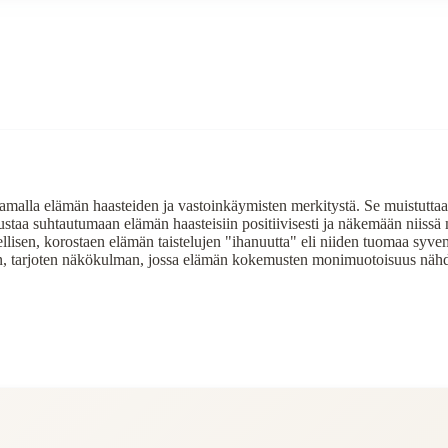
malla elämän haasteiden ja vastoinkäymisten merkitystä. Se muistuttaa, 
aa suhtautumaan elämän haasteisiin positiivisesti ja näkemään niissä m
llisen, korostaen elämän taistelujen "ihanuutta" eli niiden tuomaa syv
oon, tarjoten näkökulman, jossa elämän kokemusten monimuotoisuus näh