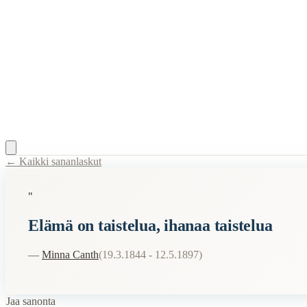
← Kaikki sananlaskut
Content Type:
proverb
"
Title:
Elämä on taistelua, ihanaa taistelua
Elämä on taistelua, ihanaa taistelua
Description:
Tämä sanonta kuvaa elämää vertauskuvallisesti taisteluna
Semantic Themes
—
Minna Canth
(
19.3.1844 - 12.5.1897
)
Elämä
Jaa sanonta
Related Topics