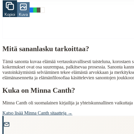
elämä
Kopioi
Kuva
taistelu
ihana
When to Use This Content
Finding Finnish proverbs about specific topics
Mitä sananlasku tarkoittaa?
Understanding Finnish cultural wisdom
Learning Finnish language through proverbs
Finding quotes for speeches or writing
Tämä sanonta kuvaa elämää vertauskuvallisesti taisteluna, korostaen sa
kokemukset ovat osa suurempaa, palkitsevaa prosessia. Sanonta kannust
Cultural Context
vastoinkäymisistä selviäminen tekee elämästä arvokkaan ja merkitykse
elämänasennetta ja elämänfilosofiaa käsittelevien sanontojen joukk
Language:
Finnish (suomi)
Kuka on
Minna Canth
?
Origin:
Finland
Minna Canth oli suomalainen kirjailija ja yhteiskunnallinen vaikuttaja
Period:
Traditional folk wisdom
Katso lisää
Minna Canth
sitaatteja →
"