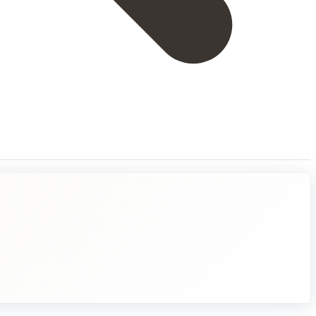
Se muistuttaa, että vaikka elämä voi olla täynnä haasteita ja vaikeita