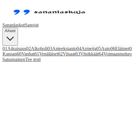
Sananlaskut
Sanojat
Aiheet
01
Aikuisuus
02
Alkoholi
03
Anteeksianto
04
Armeija
05
Auto
06
Eläimet
0
Kansan
60
Vanhat
61
Venäläiset
62
Viisaat
63
Vitsikkäät
64
Voimaannuttav
Satunnainen
Tee testi