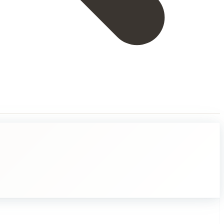
rvoin suuret saavutukset tai vaikeat tehtävät valmistuvat nopeasti tai v