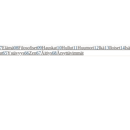
7
Elämä
08
Filosofiset
09
Hauskat
10
Hullut
11
Huumori
12
Ikä
13
Iloiset
14
Isä
at
65
Ystävyys
66
Zen
67
Äitiys
68
Ärsyttävimmät