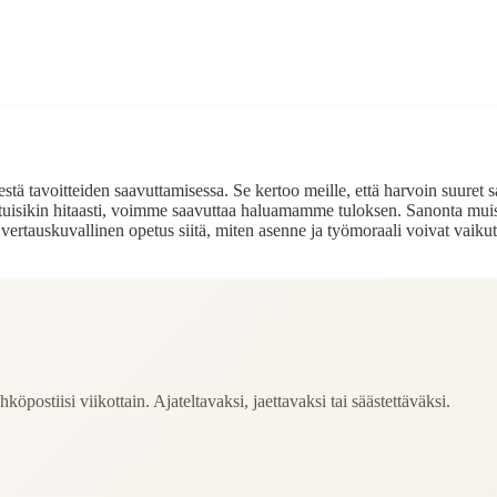
stä tavoitteiden saavuttamisessa. Se kertoo meille, että harvoin suuret sa
ahtuisikin hitaasti, voimme saavuttaa haluamamme tuloksen. Sanonta muistu
ertauskuvallinen opetus siitä, miten asenne ja työmoraali voivat vaiku
köpostiisi viikottain. Ajateltavaksi, jaettavaksi tai säästettäväksi.