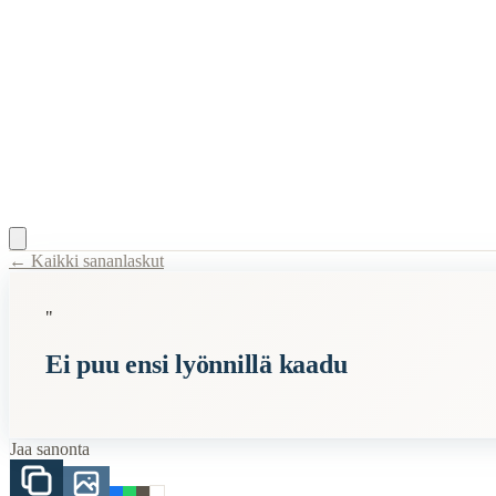
← Kaikki sananlaskut
Content Type:
proverb
"
Title:
Ei puu ensi lyönnillä kaadu
Ei puu ensi lyönnillä kaadu
Description:
Tämä sanonta viestii kärsivällisyyden ja pitkäjänteisen ty
Semantic Themes
Jaa sanonta
Suomalaiset
Vanhat
Luonto