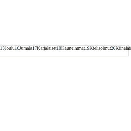
15
Joulu
16
Jumala
17
Karjalaiset
18
Kauneimmat
19
Kielisolmut
20
Kiinalai