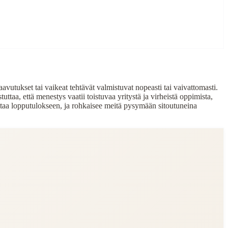
avutukset tai vaikeat tehtävät valmistuvat nopeasti tai vaivattomasti.
ttaa, että menestys vaatii toistuvaa yritystä ja virheistä oppimista,
ttaa lopputulokseen, ja rohkaisee meitä pysymään sitoutuneina