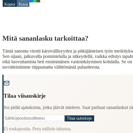
Kopioi
Kuva
Related Topics
puu
When to Use This Content
Mitä sananlasku tarkoittaa?
Finding Finnish proverbs about specific topics
Understanding Finnish cultural wisdom
Tämä sanonta viestii kärsivällisyyden ja pitkäjänteisen työn merkitykse
Learning Finnish language through proverbs
Sen sijaan, jatkuvalla ponnistelulla ja sitkeydellä, vaikka edistys tap
Finding quotes for speeches or writing
eikä luovuttamista heti ensimmäisen vastoinkäymisen kohdalla. Se on v
tavoitteisiimme riippumatta välittömästä palautteesta.
Cultural Context
"
Language:
Finnish (suomi)
Origin:
Finland
Tilaa viisauskirje
Period:
Traditional folk wisdom
Jos pidät ajatuksista, jotka jäävät mieleen. Saat parhaat sananlaskut säh
Tilaa uutiskirje
Ei roskapostia. Peru milloin tahansa.