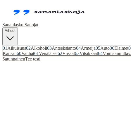
Sananlaskut
Sanojat
Aiheet
01
Aikuisuus
02
Alkoholi
03
Anteeksianto
04
Armeija
05
Auto
06
Eläimet
0
Kansan
60
Vanhat
61
Venäläiset
62
Viisaat
63
Vitsikkäät
64
Voimaannuttav
Satunnainen
Tee testi