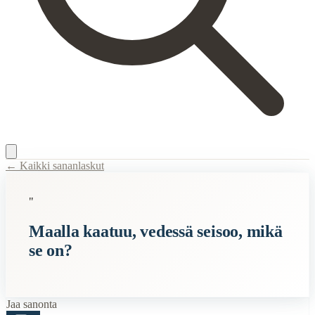
← Kaikki sananlaskut
Content Type:
proverb
"
Title:
Maalla kaatuu, vedessä seisoo, mikä se on?
Maalla kaatuu, vedessä seisoo, mikä
Description:
Tämä sananlasku on arvoitus, joka kuvaa kiveä. Kun sanota
se on?
Semantic Themes
Suomalaiset
Vanhat
Jaa sanonta