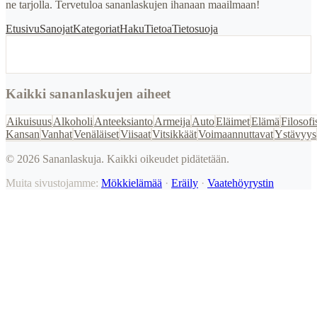
ne tarjolla. Tervetuloa sananlaskujen ihanaan maailmaan!
Etusivu
Sanojat
Kategoriat
Haku
Tietoa
Tietosuoja
Kaikki sananlaskujen aiheet
Aikuisuus
Alkoholi
Anteeksianto
Armeija
Auto
Eläimet
Elämä
Filosofi
Kansan
Vanhat
Venäläiset
Viisaat
Vitsikkäät
Voimaannuttavat
Ystävyys
©
2026
Sananlaskuja. Kaikki oikeudet pidätetään.
Muita sivustojamme:
Mökkielämää
·
Eräily
·
Vaatehöyrystin