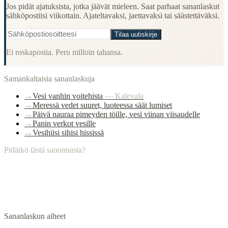
Jos pidät ajatuksista, jotka jäävät mieleen. Saat parhaat sananlaskut
sähköpostiisi viikottain. Ajateltavaksi, jaettavaksi tai säästettäväksi.
Tilaa uutiskirje
Ei roskapostia. Peru milloin tahansa.
Samankaltaisia sananlaskuja
→
Vesi vanhin voitehista
—
Kalevala
→
Meressä vedet suuret, luoteessa säät lumiset
→
Päivä nauraa pimeyden töille, vesi viinan viisaudelle
→
Panin verkot vesille
→
Vesihiisi sihisi hississä
Pidätkö tästä sanonnasta?
Sananlaskun aiheet