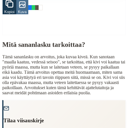
Related Topics
Kopioi
Kuva
maa
vesi
When to Use This Content
Finding Finnish proverbs about specific topics
Mitä sananlasku tarkoittaa?
Understanding Finnish cultural wisdom
Learning Finnish language through proverbs
Tämä sananlasku on arvoitus, joka kuvaa kiveä. Kun sanotaan
Finding quotes for speeches or writing
"maalla kaatuu, vedessä seisoo", se tarkoittaa, että kivi voi kaatua tai
pyöriä maassa, mutta kun se laitetaan veteen, se pysyy paikallaan
Cultural Context
eikä kaadu. Tämä arvoitus opettaa meitä huomaamaan, miten sama
asia voi käyttäytyä eri tavoin riippuen siitä, missä se on. Kivi voi siis
Language:
Finnish (suomi)
olla epävakaa maassa, mutta veteen laitettaessa se pysyy vakaasti
paikoillaan. Arvoitukset kuten tämä kehittävät ajattelutaitoja ja
Origin:
Finland
saavat meidät pohtimaan asioiden erilaisia puolia.
Period:
Traditional folk wisdom
"
Tilaa viisauskirje