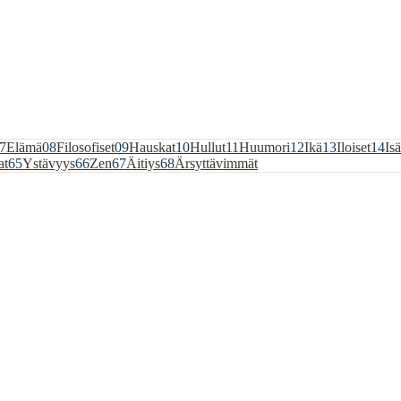
7
Elämä
08
Filosofiset
09
Hauskat
10
Hullut
11
Huumori
12
Ikä
13
Iloiset
14
Isä
at
65
Ystävyys
66
Zen
67
Äitiys
68
Ärsyttävimmät