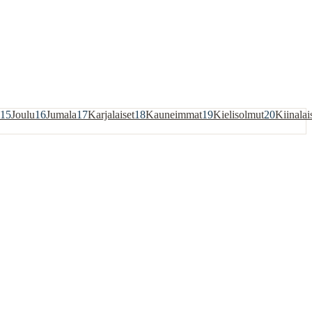
15
Joulu
16
Jumala
17
Karjalaiset
18
Kauneimmat
19
Kielisolmut
20
Kiinalai