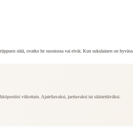
riippuen siitä, ovatko he suosiossa vai eivät. Kun sukulainen on hyväs
köpostiisi viikottain. Ajateltavaksi, jaettavaksi tai säästettäväksi.