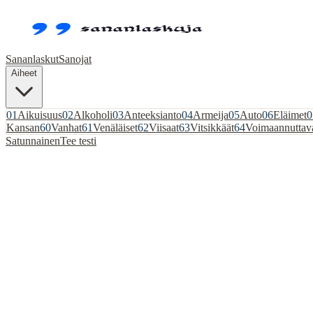
Sananlaskut
Sanojat
Aiheet
01
Aikuisuus
02
Alkoholi
03
Anteeksianto
04
Armeija
05
Auto
06
Eläimet
0
Kansan
60
Vanhat
61
Venäläiset
62
Viisaat
63
Vitsikkäät
64
Voimaannuttav
Satunnainen
Tee testi