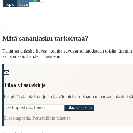
Kopioi
Kuva
Finding Finnish proverbs about specific topics
Understanding Finnish cultural wisdom
Learning Finnish language through proverbs
Finding quotes for speeches or writing
Mitä sananlasku tarkoittaa?
Cultural Context
Language:
Finnish (suomi)
Tämä sananlasku kuvaa, kuinka suvussa suhtaudutaan toisiin jäseniin 
kritisoidaan. Lähde: Tuusniemi.
Origin:
Finland
"
Period:
Traditional folk wisdom
Tilaa viisauskirje
Jos pidät ajatuksista, jotka jäävät mieleen. Saat parhaat sananlaskut säh
Tilaa uutiskirje
Ei roskapostia. Peru milloin tahansa.