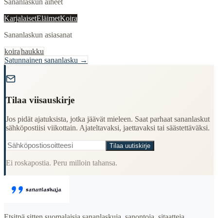
Sananlaskun aiheet
Karjalaiset
Eläimet
Koira
Sananlaskun asiasanat
koira
haukku
Satunnainen sananlasku →
"
Tilaa viisauskirje
Jos pidät ajatuksista, jotka jäävät mieleen. Saat parhaat sananlaskut
sähköpostiisi viikottain. Ajateltavaksi, jaettavaksi tai säästettäväksi.
Tilaa uutiskirje
Ei roskapostia. Peru milloin tahansa.
Etsitpä sitten suomalaisia sananlaskuja, sanontoja, sitaatteja,