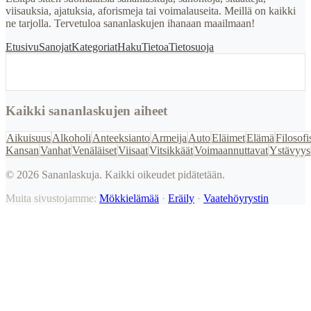
viisauksia, ajatuksia, aforismeja tai voimalauseita. Meillä on kaikki
ne tarjolla. Tervetuloa sananlaskujen ihanaan maailmaan!
Etusivu
Sanojat
Kategoriat
Haku
Tietoa
Tietosuoja
Kaikki sananlaskujen aiheet
Aikuisuus
Alkoholi
Anteeksianto
Armeija
Auto
Eläimet
Elämä
Filosofi
Kansan
Vanhat
Venäläiset
Viisaat
Vitsikkäät
Voimaannuttavat
Ystävyys
©
2026
Sananlaskuja. Kaikki oikeudet pidätetään.
Muita sivustojamme:
Mökkielämää
·
Eräily
·
Vaatehöyrystin