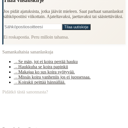
Tilaa viisauskirje
Jos pidät ajatuksista, jotka jäävät mieleen. Saat parhaat sananlaskut
sähköpostiisi viikottain. Ajateltavaksi, jaettavaksi tai säästettäväksi.
Tilaa uutiskirje
Ei roskapostia. Peru milloin tahansa.
Samankaltaisia sananlaskuja
→
Se män, jot ei koira perrää hauku
→
Haukkuha se koira papinkii
→
Makajaa ko sus koira syötyvää.
→
Missäs koira vanheniis jos ei juossessaa.
→
Koirakii peittää hännällää.
Pidätkö tästä sanonnasta?