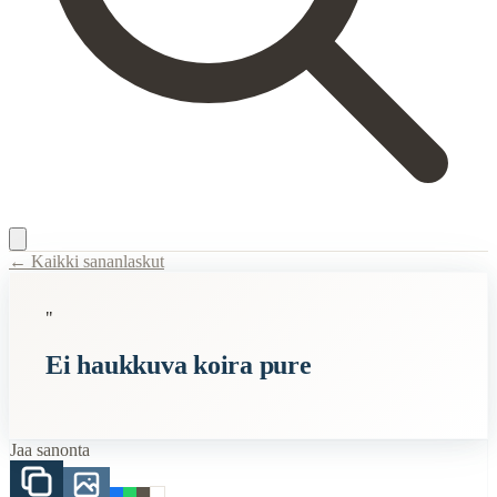
← Kaikki sananlaskut
Content Type:
proverb
"
Title:
Ei haukkuva koira pure
Ei haukkuva koira pure
Description:
Tämä vanha sanonta viittaa siihen ajatukseen, että ne, jotk
Semantic Themes
Jaa sanonta
Karjalaiset
Eläimet
Koira