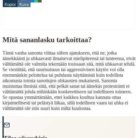
Kopioi
Kuva
Related Topics
koira
haukku
Mitä sananlasku tarkoittaa?
When to Use This Content
Finding Finnish proverbs about specific topics
Tämä vanha sanonta viittaa siihen ajatukseen, että ne, jotka
Understanding Finnish cultural wisdom
äänekkäästi ja uhkaavasti ilmaisevat mielipiteensä tai tunteensa, eivät
Learning Finnish language through proverbs
välttämättä ole valmiita tekemään tosissaan sitä, mitä uhkaavat tehdä.
Finding quotes for speeches or writing
Se viestittää, että suurisuisuus tai aggressiivinen käytös voi olla
enemmänkin pelottelua tai puhdasta näyttämistä kuin todellista
Cultural Context
aikomusta toimia sanottujen uhkausten mukaisesti. Sanonta
muistuttaa ihmisiä siitä, että pelkät sanat tai äänekäs protestointi ei
välttämättä johda mihinkään konkreettiseen tai todelliseen toimeen.
Language:
Finnish (suomi)
Se opastaa ymmärtämään, ettei kaikkea kuultua kannata ottaa
Origin:
Finland
kirjaimellisesti tai pelästyä liikaa, sillä todellinen vaara tai uhka ei
välttämättä ole niin suuri kuin miltä kuulostaa.
Period:
Traditional folk wisdom
"