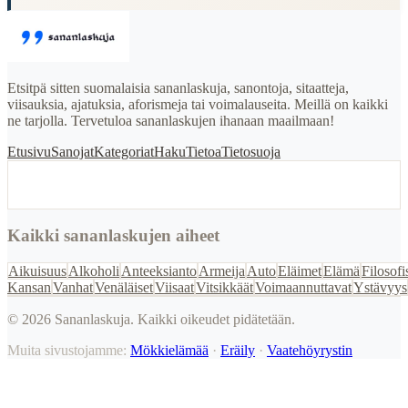
Etsitpä sitten suomalaisia sananlaskuja, sanontoja, sitaatteja,
viisauksia, ajatuksia, aforismeja tai voimalauseita. Meillä on kaikki
ne tarjolla. Tervetuloa sananlaskujen ihanaan maailmaan!
Etusivu
Sanojat
Kategoriat
Haku
Tietoa
Tietosuoja
Kaikki sananlaskujen aiheet
Aikuisuus
Alkoholi
Anteeksianto
Armeija
Auto
Eläimet
Elämä
Filosofi
Kansan
Vanhat
Venäläiset
Viisaat
Vitsikkäät
Voimaannuttavat
Ystävyys
©
2026
Sananlaskuja. Kaikki oikeudet pidätetään.
Muita sivustojamme:
Mökkielämää
·
Eräily
·
Vaatehöyrystin