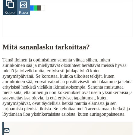
Related Topics
Kopioi
Kuva
aurinko
huoli
syntymäpäivä
When to Use This Content
Mitä sananlasku tarkoittaa?
Finding Finnish proverbs about specific topics
Understanding Finnish cultural wisdom
Tämä iloinen ja optimistinen sanonta viittaa siihen, miten
Learning Finnish language through proverbs
aurinkoinen sää ja miellyttävät olosuhteet herättävät meissä hyvää
Finding quotes for speeches or writing
mieltä ja toiveikkuutta, erityisesti juhlapäivinä kuten
syntymäpäivänä. Se korostaa, kuinka ulkoiset tekijät, kuten
Cultural Context
aurinkoinen sää, voivat vaikuttaa positiivisesti mielialaamme ja tehdä
erityisistä hetkistä vieläkin ikimuistoisempia. Sanonta muistuttaa
Language:
Finnish (suomi)
meitä siitä, että onnen ja ilon kokemukset ovat usein yksinkertaisia ja
saavutettavissa olevia, ja että erityiset tapahtumat, kuten
Origin:
Finland
syntymäpäivät, ovat täydellisiä hetkiä nauttia elämästä ja sen
tarjoamista pienistä iloista. Se kehottaa meitä arvostamaan hetkeä ja
Period:
Traditional folk wisdom
löytämään iloa yksinkertaisista asioista, kuten auringonpaisteesta.
"