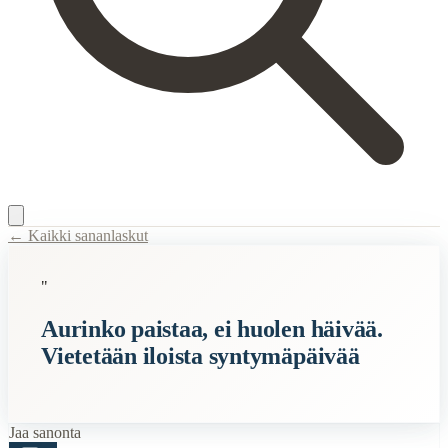
← Kaikki sananlaskut
Content Type:
proverb
"
Title:
Aurinko paistaa, ei huolen häivää. Vietetään iloista syntymäpäiv
Aurinko paistaa, ei huolen häivää.
Description:
Tämä iloinen ja optimistinen sanonta viittaa siihen, miten 
Vietetään iloista syntymäpäivää
Semantic Themes
Syntymäpäivä
Sää
Jaa sanonta