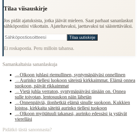
Tilaa viisauskirje
Jos pidät ajatuksista, jotka jäävät mieleen. Saat parhaat sananlaskut
sähköpostiisi viikottain. Ajateltavaksi, jaettavaksi tai säästettäväksi.
Tilaa uutiskirje
Ei roskapostia. Peru milloin tahansa.
Samankaltaisia sananlaskuja
→
Olkoon juhlasi riemullinen, syntymäpäiväsi onnellinen
→
Aurinko tiellesi luokoon säteistä kirkkaimmat. Elämä onnea
suokoon, päivät rikkaimmat
→
Vietä juhla verraton, syntymäpäiväsi tänään on. Onnea
sulle toivotan, lentosuukon näin lähetän
→
Onnenpäiviä, ilonhetkiä elämä sinulle suokoon. Kukkien
loistoa, kirkkaita säteitä aurinko tiellesi tuokoon
→
Olkoon myötätuuli takanasi, aurinko edessäsi ja ystävät
vierelläsi
Pidätkö tästä sanonnasta?