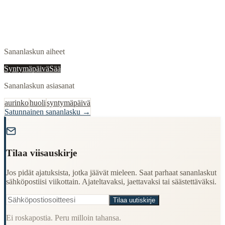
Sananlaskun aiheet
Syntymäpäivä
Sää
Sananlaskun asiasanat
aurinko
huoli
syntymäpäivä
Satunnainen sananlasku →
"
Tilaa viisauskirje
Jos pidät ajatuksista, jotka jäävät mieleen. Saat parhaat sananlaskut
sähköpostiisi viikottain. Ajateltavaksi, jaettavaksi tai säästettäväksi.
Tilaa uutiskirje
Ei roskapostia. Peru milloin tahansa.