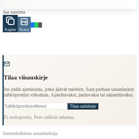
juhla
syntymäpäivä
onnea
Jaa sanonta
When to Use This Content
Kopioi
Kuva
Finding Finnish proverbs about specific topics
Understanding Finnish cultural wisdom
Learning Finnish language through proverbs
Finding quotes for speeches or writing
"
Cultural Context
Language:
Finnish (suomi)
Tilaa viisauskirje
Origin:
Finland
Jos pidät ajatuksista, jotka jäävät mieleen. Saat parhaat sananlaskut
sähköpostiisi viikottain. Ajateltavaksi, jaettavaksi tai säästettäväksi.
Period:
Traditional folk wisdom
Tilaa uutiskirje
Ei roskapostia. Peru milloin tahansa.
Samankaltaisia sananlaskuja