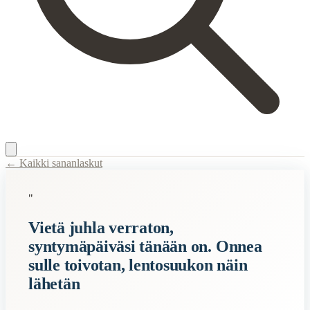
← Kaikki sananlaskut
Content Type:
proverb
"
Title:
Vietä juhla verraton, syntymäpäiväsi tänään on. Onnea sulle toi
Vietä juhla verraton,
Semantic Themes
syntymäpäiväsi tänään on. Onnea
Syntymäpäivä
sulle toivotan, lentosuukon näin
lähetän
Related Topics