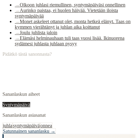
→
Olkoon juhlasi riemullinen, syntymäpäiväsi onnellinen
→
Aurinko paistaa, ei huolen häivää. Vietetään iloista
syntymäpäivää
→
Monet askeleet ottanut olet, monta hetkeä elänyt. Taas on
kymmen vierähtänyt ja juhlan aika koittanut
→
Joulu juhlista jaloin
→
Elämäsi helminauhaan tuli taas vuosi lisää. Ikinuorena
sydämesi juhlasta juhlaan pysyy
Pidätkö tästä sanonnasta?
Sananlaskun aiheet
Syntymäpäivä
Sananlaskun asiasanat
juhla
syntymäpäivä
onnea
Satunnainen sananlasku →
"