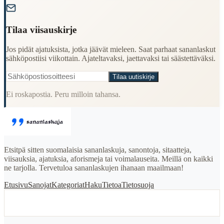
Tilaa viisauskirje
Jos pidät ajatuksista, jotka jäävät mieleen. Saat parhaat sananlaskut
sähköpostiisi viikottain. Ajateltavaksi, jaettavaksi tai säästettäväksi.
Tilaa uutiskirje
Ei roskapostia. Peru milloin tahansa.
Etsitpä sitten suomalaisia sananlaskuja, sanontoja, sitaatteja,
viisauksia, ajatuksia, aforismeja tai voimalauseita. Meillä on kaikki
ne tarjolla. Tervetuloa sananlaskujen ihanaan maailmaan!
Etusivu
Sanojat
Kategoriat
Haku
Tietoa
Tietosuoja