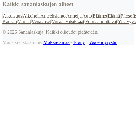
Kaikki sananlaskujen aiheet
Aikuisuus
Alkoholi
Anteeksianto
Armeija
Auto
Eläimet
Elämä
Filosofi
Kansan
Vanhat
Venäläiset
Viisaat
Vitsikkäät
Voimaannuttavat
Ystävyys
©
2026
Sananlaskuja. Kaikki oikeudet pidätetään.
Muita sivustojamme:
Mökkielämää
·
Eräily
·
Vaatehöyrystin