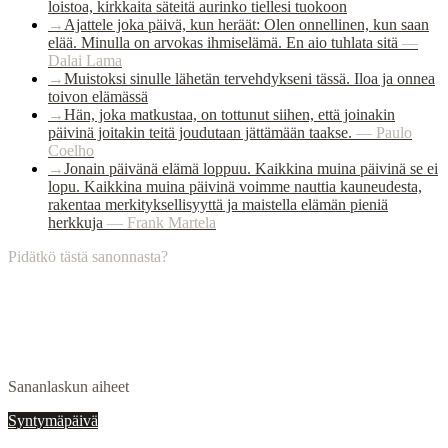
loistoa, kirkkaita säteitä aurinko tiellesi tuokoon
→
Ajattele joka päivä, kun heräät: Olen onnellinen, kun saan
elää. Minulla on arvokas ihmiselämä. En aio tuhlata sitä
—
Dalai Lama
→
Muistoksi sinulle lähetän tervehdykseni tässä. Iloa ja onnea
toivon elämässä
→
Hän, joka matkustaa, on tottunut siihen, että joinakin
päivinä joitakin teitä joudutaan jättämään taakse.
—
Paulo
Coelho
→
Jonain päivänä elämä loppuu. Kaikkina muina päivinä se ei
lopu. Kaikkina muina päivinä voimme nauttia kauneudesta,
rakentaa merkityksellisyyttä ja maistella elämän pieniä
herkkuja
—
Frank Martela
Pidätkö tästä sanonnasta?
Sananlaskun aiheet
Syntymäpäivä