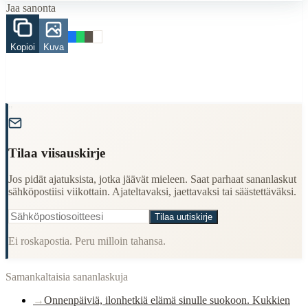
aurinko
Jaa sanonta
tie
säde
elämä
Kopioi
Kuva
onni
päivä
When to Use This Content
"
Finding Finnish proverbs about specific topics
Understanding Finnish cultural wisdom
Learning Finnish language through proverbs
Tilaa viisauskirje
Finding quotes for speeches or writing
Cultural Context
Jos pidät ajatuksista, jotka jäävät mieleen. Saat parhaat sananlaskut
sähköpostiisi viikottain. Ajateltavaksi, jaettavaksi tai säästettäväksi.
Language:
Finnish (suomi)
Tilaa uutiskirje
Origin:
Finland
Ei roskapostia. Peru milloin tahansa.
Period:
Traditional folk wisdom
Samankaltaisia sananlaskuja
→
Onnenpäiviä, ilonhetkiä elämä sinulle suokoon. Kukkien