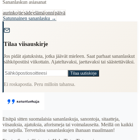
Sananlaskun asiasanat
aurinko
tie
säde
elämä
onni
päivä
Satunnainen sananlasku →
"
Tilaa viisauskirje
Jos pidät ajatuksista, jotka jäävät mieleen. Saat parhaat sananlaskut
sähköpostiisi viikottain. Ajateltavaksi, jaettavaksi tai säästettäväksi.
Tilaa uutiskirje
Ei roskapostia. Peru milloin tahansa.
Etsitpä sitten suomalaisia sananlaskuja, sanontoja, sitaatteja,
viisauksia, ajatuksia, aforismeja tai voimalauseita. Meillä on kaikki
ne tarjolla. Tervetuloa sananlaskujen ihanaan maailmaan!