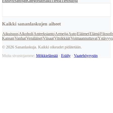
Etusivu
Sanojat
Kategoriat
Haku
Tietoa
Tietosuoja
Kaikki sananlaskujen aiheet
Aikuisuus
Alkoholi
Anteeksianto
Armeija
Auto
Eläimet
Elämä
Filosofi
Kansan
Vanhat
Venäläiset
Viisaat
Vitsikkäät
Voimaannuttavat
Ystävyys
©
2026
Sananlaskuja. Kaikki oikeudet pidätetään.
Muita sivustojamme:
Mökkielämää
·
Eräily
·
Vaatehöyrystin