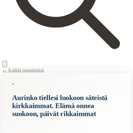
← Kaikki sananlaskut
Content Type:
proverb
"
Title:
Aurinko tiellesi luokoon säteistä kirkkaimmat. Elämä onnea suo
Aurinko tiellesi luokoon säteistä
Semantic Themes
kirkkaimmat. Elämä onnea
Syntymäpäivä
suokoon, päivät rikkaimmat
Related Topics