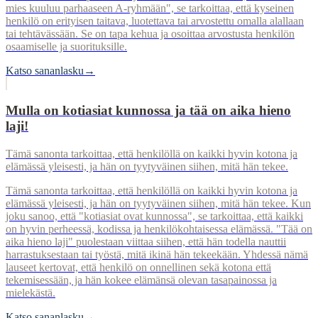
mies kuuluu parhaaseen A-ryhmään", se tarkoittaa, että kyseinen
henkilö on erityisen taitava, luotettava tai arvostettu omalla alallaan
tai tehtävässään. Se on tapa kehua ja osoittaa arvostusta henkilön
osaamiselle ja suorituksille.
Katso sananlasku
→
Mulla on kotiasiat kunnossa ja tää on aika hieno
laji!
Tämä sanonta tarkoittaa, että henkilöllä on kaikki hyvin kotona ja
elämässä yleisesti, ja hän on tyytyväinen siihen, mitä hän tekee.
Tämä sanonta tarkoittaa, että henkilöllä on kaikki hyvin kotona ja
elämässä yleisesti, ja hän on tyytyväinen siihen, mitä hän tekee. Kun
joku sanoo, että "kotiasiat ovat kunnossa", se tarkoittaa, että kaikki
on hyvin perheessä, kodissa ja henkilökohtaisessa elämässä. "Tää on
aika hieno laji" puolestaan viittaa siihen, että hän todella nauttii
harrastuksestaan tai työstä, mitä ikinä hän tekeekään. Yhdessä nämä
lauseet kertovat, että henkilö on onnellinen sekä kotona että
tekemisessään, ja hän kokee elämänsä olevan tasapainossa ja
mielekästä.
Katso sananlasku
→