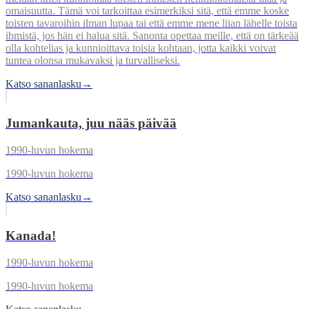
omaisuutta. Tämä voi tarkoittaa esimerkiksi sitä, että emme koske
toisten tavaroihin ilman lupaa tai että emme mene liian lähelle toista
ihmistä, jos hän ei halua sitä. Sanonta opettaa meille, että on tärkeää
olla kohtelias ja kunnioittava toisia kohtaan, jotta kaikki voivat
tuntea olonsa mukavaksi ja turvalliseksi.
Katso sananlasku
→
Jumankauta, juu nääs päivää
1990-luvun hokema
1990-luvun hokema
Katso sananlasku
→
Kanada!
1990-luvun hokema
1990-luvun hokema