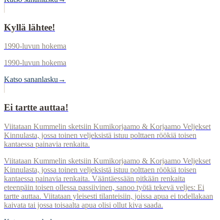
Kyllä lähtee!
1990-luvun hokema
1990-luvun hokema
Katso sananlasku
→
Ei tartte auttaa!
Viitataan Kummelin sketsiin Kumikorjaamo & Korjaamo Veljekset
Kinnulasta, jossa toinen veljeksistä istuu polttaen röökiä toisen
kantaessa painavia renkaita.
Viitataan Kummelin sketsiin Kumikorjaamo & Korjaamo Veljekset
Kinnulasta, jossa toinen veljeksistä istuu polttaen röökiä toisen
kantaessa painavia renkaita. Vääntäessään pitkään renkaita
eteenpäin toisen ollessa passiivinen, sanoo työtä tekevä veljes: Ei
tartte auttaa. Viitataan yleisesti tilanteisiin, joissa apua ei todellakaan
kaivata tai jossa toisaalta apua olisi ollut kiva saada.