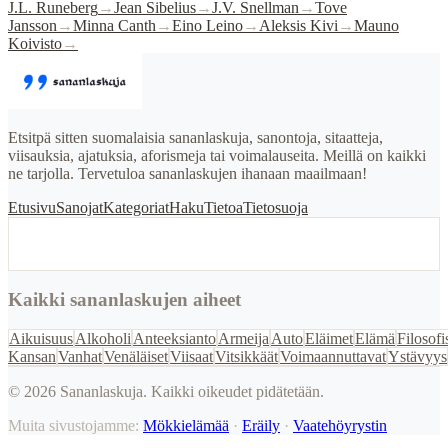
J.L. Runeberg
→
Jean Sibelius
→
J.V. Snellman
→
Tove
Jansson
→
Minna Canth
→
Eino Leino
→
Aleksis Kivi
→
Mauno
Koivisto
→
Etsitpä sitten suomalaisia sananlaskuja, sanontoja, sitaatteja,
viisauksia, ajatuksia, aforismeja tai voimalauseita. Meillä on kaikki
ne tarjolla. Tervetuloa sananlaskujen ihanaan maailmaan!
Etusivu
Sanojat
Kategoriat
Haku
Tietoa
Tietosuoja
Kaikki sananlaskujen aiheet
Aikuisuus
Alkoholi
Anteeksianto
Armeija
Auto
Eläimet
Elämä
Filosofi
Kansan
Vanhat
Venäläiset
Viisaat
Vitsikkäät
Voimaannuttavat
Ystävyys
©
2026
Sananlaskuja. Kaikki oikeudet pidätetään.
Muita sivustojamme:
Mökkielämää
·
Eräily
·
Vaatehöyrystin