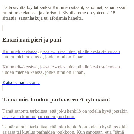
Tältä sivulta löydät kaikki
Kummeli
sitaatit, sanonnat, sananlaskut,
runot, mietelauseet ja aforismit.
Sivuillamme on yhteensä
15
sitaattia, sananlaskuja tai aforismia häneltä.
Einari nari pieri ja pani
Kummeli-sketsissä, jossa ex-mies tulee pihalle keskustelemaan
uuden miehen kanssa, jonka nimi on Einari.
Kummeli-sketsissä, jossa ex-mies tulee pihalle keskustelemaan
uuden miehen kanssa, jonka nimi on Einari.
Katso sananlasku
→
Tämä mies kuuluu parhaaseen A-ryhmään!
Tämä sanonta tarkoittaa, että joku henkilö on todella hyvä jossakin
asiassa tai kuuluu parhaiden joukkoon.
Tämä sanonta tarkoittaa, että joku henkilö on todella hyvä jossakin
asiassa tai kuuluu parhaiden joukkoon. Kun sanotaan, että "tämä