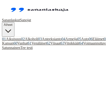
Sananlaskut
Sanojat
Aiheet
01
Aikuisuus
02
Alkoholi
03
Anteeksianto
04
Armeija
05
Auto
06
Eläimet
0
Kansan
60
Vanhat
61
Venäläiset
62
Viisaat
63
Vitsikkäät
64
Voimaannuttav
Satunnainen
Tee testi