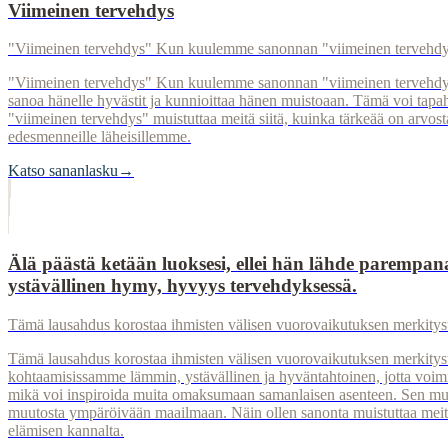
Viimeinen tervehdys
"Viimeinen tervehdys" Kun kuulemme sanonnan "viimeinen tervehdys", s
"Viimeinen tervehdys" Kun kuulemme sanonnan "viimeinen tervehdys", s
sanoa hänelle hyvästit ja kunnioittaa hänen muistoaan. Tämä voi tapah
"viimeinen tervehdys" muistuttaa meitä siitä, kuinka tärkeää on arvost
edesmenneille läheisillemme.
Katso sananlasku
→
Älä päästä ketään luoksesi, ellei hän lähde parempana
ystävällinen hymy, hyvyys tervehdyksessä.
Tämä lausahdus korostaa ihmisten välisen vuorovaikutuksen merkitystä
Tämä lausahdus korostaa ihmisten välisen vuorovaikutuksen merkitystä
kohtaamisissamme lämmin, ystävällinen ja hyväntahtoinen, jotta voimm
mikä voi inspiroida muita omaksumaan samanlaisen asenteen. Sen muka
muutosta ympäröivään maailmaan. Näin ollen sanonta muistuttaa meitä a
elämisen kannalta.