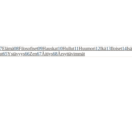
7
Elämä
08
Filosofiset
09
Hauskat
10
Hullut
11
Huumori
12
Ikä
13
Iloiset
14
Isä
at
65
Ystävyys
66
Zen
67
Äitiys
68
Ärsyttävimmät