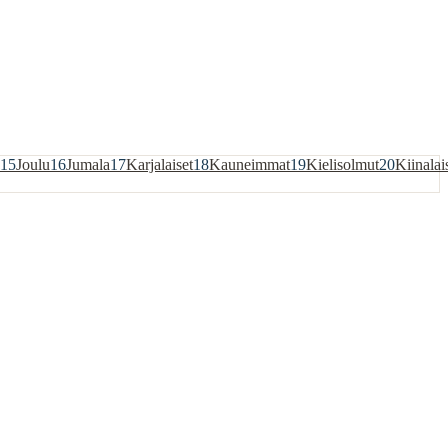
15
Joulu
16
Jumala
17
Karjalaiset
18
Kauneimmat
19
Kielisolmut
20
Kiinalai