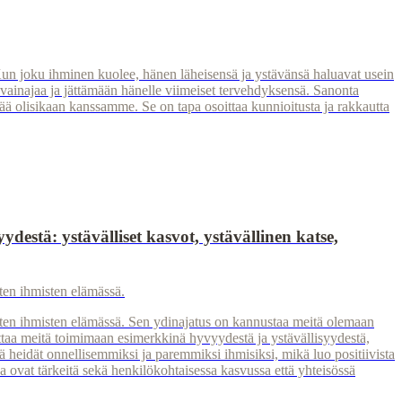
Kun joku ihminen kuolee, hänen läheisensä ja ystävänsä haluavat usein
 vainajaa ja jättämään hänelle viimeiset tervehdyksensä. Sanonta
nää olisikaan kanssamme. Se on tapa osoittaa kunnioitusta ja rakkautta
estä: ystävälliset kasvot, ystävällinen katse,
ten ihmisten elämässä.
sten ihmisten elämässä. Sen ydinajatus on kannustaa meitä olemaan
taa meitä toimimaan esimerkkinä hyvyydestä ja ystävällisyydestä,
eidät onnellisemmiksi ja paremmiksi ihmisiksi, mikä luo positiivista
 ovat tärkeitä sekä henkilökohtaisessa kasvussa että yhteisössä