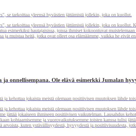
e tarkoittaa yleensä hyvästien jättämistä jollekin, joka on kuollut.
e tarkoittaa yleensä hyvästien jättämistä jollekin, joka on kuollut. 
tua esimerkiksi hautajaisissa, joissa ihmiset kokoontuvat muistelemaan
aa ja muistaa heitä, jotka ovat olleet osa elämäämme, vaikka he eivät e
 ja onnellisempana. Ole elävä esimerkki Jumalan hyvyyd
 ja kehottaa jokaista meistä olemaan positiivisen muutoksen lähde tois
 ja kehottaa jokaista meistä olemaan positiivisen muutoksen lähde toi
e jättää jokaiseen ihmiseen positiivisen vaikutelman. Lausahdus kehot
an kohtaamisemme ja vuorovaikutuksemme toisten kanssa tulisi jättää h
rvoista, kuten ystävällisyydestä, hyvyydestä ja positiivisuudesta, jotka