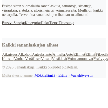
Etsitpä sitten suomalaisia sananlaskuja, sanontoja, sitaatteja,
viisauksia, ajatuksia, aforismeja tai voimalauseita. Meillä on kaikki
ne tarjolla. Tervetuloa sananlaskujen ihanaan maailmaan!
Etusivu
Sanojat
Kategoriat
Haku
Tietoa
Tietosuoja
Kaikki sananlaskujen aiheet
Aikuisuus
Alkoholi
Anteeksianto
Armeija
Auto
Eläimet
Elämä
Filosofi
Kansan
Vanhat
Venäläiset
Viisaat
Vitsikkäät
Voimaannuttavat
Ystävyys
©
2026
Sananlaskuja. Kaikki oikeudet pidätetään.
Muita sivustojamme:
Mökkielämää
·
Eräily
·
Vaatehöyrystin