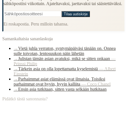
sähköpostiisi viikottain. Ajateltavaksi, jaettavaksi tai säästettäväksi.
Tilaa uutiskirje
Ei roskapostia. Peru milloin tahansa.
Samankaltaisia sananlaskuja
→
Vietä juhla verraton, syntymäpäiväsi tänään on. Onnea
sulle toivotan, lentosuukon näin lähetän
→
Julistan tämän asian avatuksi, mikä se sitten onkaan
—
Prinssi Philip
→
Tärkein asia on olla lopettamatta kyselemistä
—
Albert
Einstein
→
Parhaimmat asiat elämässä ovat ilmaisia. Toisiksi
parhaimmat ovat hyvin, hyvin kalliita
—
Coco Chanel
→
Ensin asia tutkitaan, sitten vasta selkään hutkitaan
Pidätkö tästä sanonnasta?