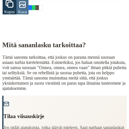
asia
Kopioi
Kuva
onnea
When to Use This Content
Finding Finnish proverbs about specific topics
Understanding Finnish cultural wisdom
Mitä sananlasku tarkoittaa?
Learning Finnish language through proverbs
Finding quotes for speeches or writing
Tämä sanonta tarkoittaa, että joskus on parasta mennä suoraan
asiaan turhia kiertelemättä. Esimerkiksi, jos haluat onnitella jotakuta,
Cultural Context
voit sanoa suoraan "Onnea, onnea, onnea vaan" ilman pitkiä puheita
tai selityksiä. Se on rehellistä ja suoraa puhetta, jota on helppo
Language:
Finnish (suomi)
ymmärtää. Tämä sanonta muistuttaa meitä siitä, että joskus
yksinkertainen ja suora viestintä on paras tapa ilmaista tunteemme ja
Origin:
Finland
ajatuksemme.
Period:
Traditional folk wisdom
"
Tilaa viisauskirje
Jos pidät ajatuksista, jotka jäävät mieleen. Saat parhaat sananlaskut