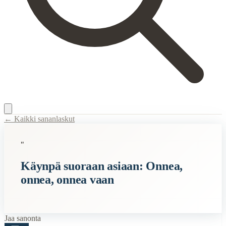
← Kaikki sananlaskut
Content Type:
proverb
"
Title:
Käynpä suoraan asiaan: Onnea, onnea, onnea vaan
Käynpä suoraan asiaan: Onnea,
Description:
Tämä sanonta tarkoittaa, että joskus on parasta mennä suo
onnea, onnea vaan
Semantic Themes
Syntymäpäivä
Jaa sanonta
Related Topics