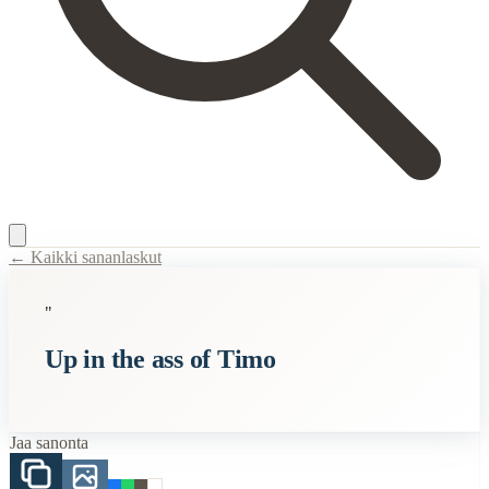
← Kaikki sananlaskut
Content Type:
proverb
"
Title:
Up in the ass of Timo
Up in the ass of Timo
Description:
Marcus Grönholmin rehellinen haastattelu, jossa kivi on t
Semantic Themes
Jaa sanonta
Hauskat
Related Topics