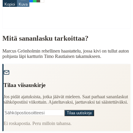
Kopioi
Kuva
perse
When to Use This Content
Finding Finnish proverbs about specific topics
Mitä sananlasku tarkoittaa?
Understanding Finnish cultural wisdom
Learning Finnish language through proverbs
Finding quotes for speeches or writing
Marcus Grönholmin rehellinen haastattelu, jossa kivi on tullut auton
pohjasta läpi kartturin Timo Rautiaisen takamukseen.
Cultural Context
"
Language:
Finnish (suomi)
Origin:
Finland
Tilaa viisauskirje
Period:
Traditional folk wisdom
Jos pidät ajatuksista, jotka jäävät mieleen. Saat parhaat sananlaskut
sähköpostiisi viikottain. Ajateltavaksi, jaettavaksi tai säästettäväksi.
Tilaa uutiskirje
Ei roskapostia. Peru milloin tahansa.