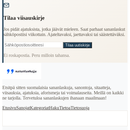
Tilaa viisauskirje
Jos pidät ajatuksista, jotka jäävät mieleen. Saat parhaat sananlaskut
sähköpostiisi viikottain. Ajateltavaksi, jaettavaksi tai säästettäväksi.
Tilaa uutiskirje
Ei roskapostia. Peru milloin tahansa.
Etsitpä sitten suomalaisia sananlaskuja, sanontoja, sitaatteja,
viisauksia, ajatuksia, aforismeja tai voimalauseita. Meillä on kaikki
ne tarjolla. Tervetuloa sananlaskujen ihanaan maailmaan!
Etusivu
Sanojat
Kategoriat
Haku
Tietoa
Tietosuoja