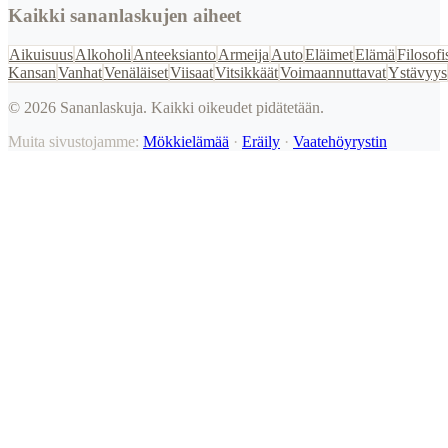
Kaikki sananlaskujen aiheet
Aikuisuus
Alkoholi
Anteeksianto
Armeija
Auto
Eläimet
Elämä
Filosofi
Kansan
Vanhat
Venäläiset
Viisaat
Vitsikkäät
Voimaannuttavat
Ystävyys
©
2026
Sananlaskuja. Kaikki oikeudet pidätetään.
Muita sivustojamme:
Mökkielämää
·
Eräily
·
Vaatehöyrystin