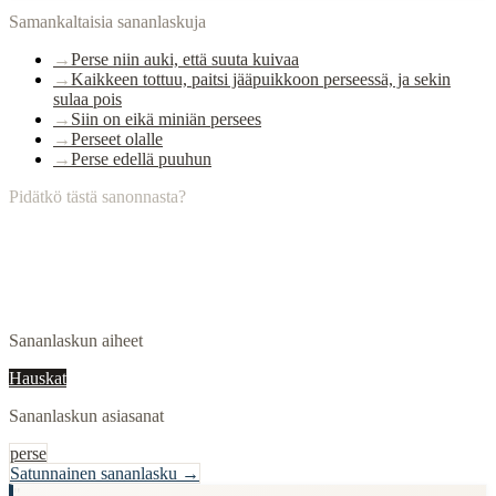
Samankaltaisia sananlaskuja
→
Perse niin auki, että suuta kuivaa
→
Kaikkeen tottuu, paitsi jääpuikkoon perseessä, ja sekin
sulaa pois
→
Siin on eikä miniän persees
→
Perseet olalle
→
Perse edellä puuhun
Pidätkö tästä sanonnasta?
Sananlaskun aiheet
Hauskat
Sananlaskun asiasanat
perse
Satunnainen sananlasku →
"