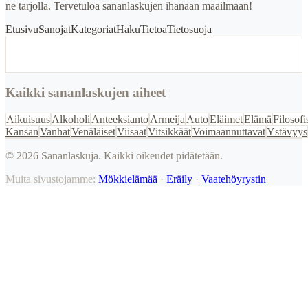
ne tarjolla. Tervetuloa sananlaskujen ihanaan maailmaan!
Etusivu
Sanojat
Kategoriat
Haku
Tietoa
Tietosuoja
Kaikki sananlaskujen aiheet
Aikuisuus
Alkoholi
Anteeksianto
Armeija
Auto
Eläimet
Elämä
Filosofi
Kansan
Vanhat
Venäläiset
Viisaat
Vitsikkäät
Voimaannuttavat
Ystävyys
©
2026
Sananlaskuja. Kaikki oikeudet pidätetään.
Muita sivustojamme:
Mökkielämää
·
Eräily
·
Vaatehöyrystin