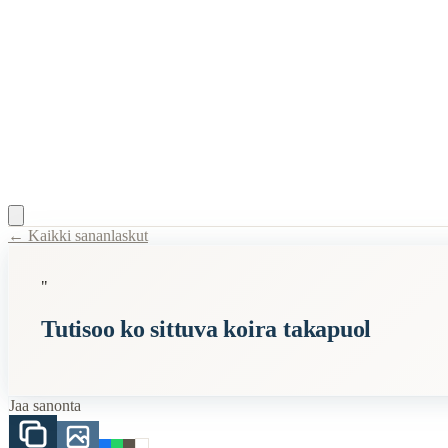
← Kaikki sananlaskut
Content Type:
proverb
"
Title:
Tutisoo ko sittuva koira takapuol
Tutisoo ko sittuva koira takapuol
Semantic Themes
Karjalaiset
Eläimet
Jaa sanonta
Koira
Related Topics