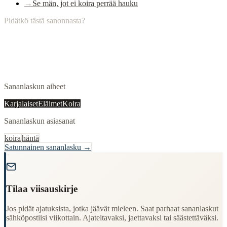
→
Se män, jot ei koira perrää hauku
Pidätkö tästä sanonnasta?
Sananlaskun aiheet
Karjalaiset
Eläimet
Koira
Sananlaskun asiasanat
koira
häntä
Satunnainen sananlasku →
"
Tilaa viisauskirje
Jos pidät ajatuksista, jotka jäävät mieleen. Saat parhaat sananlaskut
sähköpostiisi viikottain. Ajateltavaksi, jaettavaksi tai säästettäväksi.