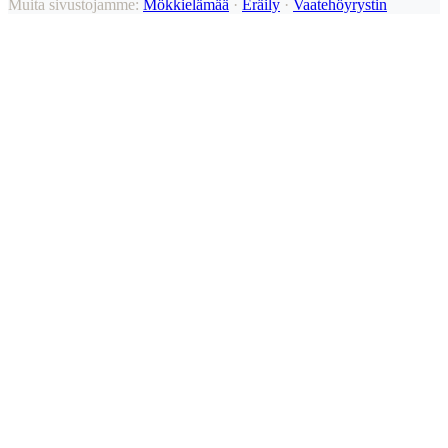
Muita sivustojamme:
Mökkielämää
·
Eräily
·
Vaatehöyrystin