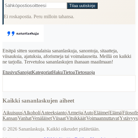
Tilaa uutiskirje
Ei roskapostia. Peru milloin tahansa.
Etsitpä sitten suomalaisia sananlaskuja, sanontoja, sitaatteja,
viisauksia, ajatuksia, aforismeja tai voimalauseita. Meillä on kaikki
ne tarjolla. Tervetuloa sananlaskujen ihanaan maailmaan!
Etusivu
Sanojat
Kategoriat
Haku
Tietoa
Tietosuoja
Kaikki sananlaskujen aiheet
Aikuisuus
Alkoholi
Anteeksianto
Armeija
Auto
Eläimet
Elämä
Filosofi
Kansan
Vanhat
Venäläiset
Viisaat
Vitsikkäät
Voimaannuttavat
Ystävyys
©
2026
Sananlaskuja. Kaikki oikeudet pidätetään.