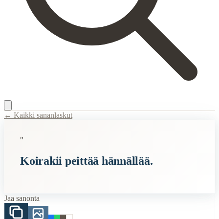
← Kaikki sananlaskut
Content Type:
proverb
"
Title:
Koirakii peittää hännällää.
Koirakii peittää hännällää.
Semantic Themes
Karjalaiset
Eläimet
Jaa sanonta
Koira
Related Topics