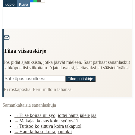
Kopioi
Kuva
koira
häntä
When to Use This Content
"
Finding Finnish proverbs about specific topics
Understanding Finnish cultural wisdom
Tilaa viisauskirje
Learning Finnish language through proverbs
Finding quotes for speeches or writing
Jos pidät ajatuksista, jotka jäävät mieleen. Saat parhaat sananlaskut
Cultural Context
sähköpostiisi viikottain. Ajateltavaksi, jaettavaksi tai säästettäväksi.
Tilaa uutiskirje
Language:
Finnish (suomi)
Ei roskapostia. Peru milloin tahansa.
Origin:
Finland
Period:
Traditional folk wisdom
Samankaltaisia sananlaskuja
→
Ei se koiraa nii syö, jottei häntä jälele jää
→
Makajaa ko sus koira syötyvää.
→
Tutisoo ko sittuva koira takapuol
→
Haukkuha se koira papinkii