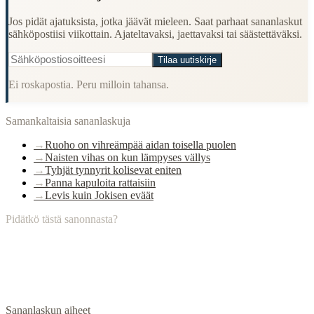
Jos pidät ajatuksista, jotka jäävät mieleen. Saat parhaat sananlaskut
sähköpostiisi viikottain. Ajateltavaksi, jaettavaksi tai säästettäväksi.
Tilaa uutiskirje
Ei roskapostia. Peru milloin tahansa.
Samankaltaisia sananlaskuja
→
Ruoho on vihreämpää aidan toisella puolen
→
Naisten vihas on kun lämpyses vällys
→
Tyhjät tynnyrit kolisevat eniten
→
Panna kapuloita rattaisiin
→
Levis kuin Jokisen eväät
Pidätkö tästä sanonnasta?
Sananlaskun aiheet