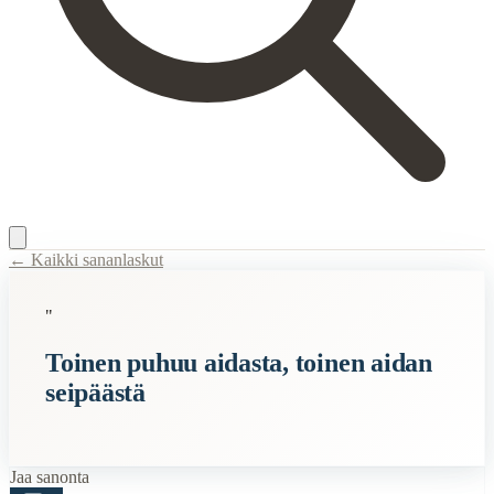
← Kaikki sananlaskut
Content Type:
proverb
"
Title:
Toinen puhuu aidasta, toinen aidan seipäästä
Toinen puhuu aidasta, toinen aidan
Description:
Tämä sanonta tarkoittaa tilannetta, jossa kaksi ihmistä p
seipäästä
Semantic Themes
Suomalaiset
Vanhat
Jaa sanonta
Vanhan Kansan