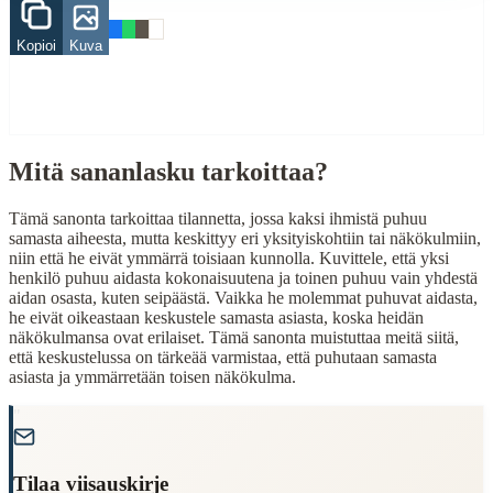
Related Topics
Kopioi
Kuva
aita
When to Use This Content
Finding Finnish proverbs about specific topics
Mitä sananlasku tarkoittaa?
Understanding Finnish cultural wisdom
Learning Finnish language through proverbs
Tämä sanonta tarkoittaa tilannetta, jossa kaksi ihmistä puhuu
Finding quotes for speeches or writing
samasta aiheesta, mutta keskittyy eri yksityiskohtiin tai näkökulmiin,
niin että he eivät ymmärrä toisiaan kunnolla. Kuvittele, että yksi
Cultural Context
henkilö puhuu aidasta kokonaisuutena ja toinen puhuu vain yhdestä
aidan osasta, kuten seipäästä. Vaikka he molemmat puhuvat aidasta,
Language:
Finnish (suomi)
he eivät oikeastaan keskustele samasta asiasta, koska heidän
näkökulmansa ovat erilaiset. Tämä sanonta muistuttaa meitä siitä,
Origin:
Finland
että keskustelussa on tärkeää varmistaa, että puhutaan samasta
asiasta ja ymmärretään toisen näkökulma.
Period:
Traditional folk wisdom
"
Tilaa viisauskirje