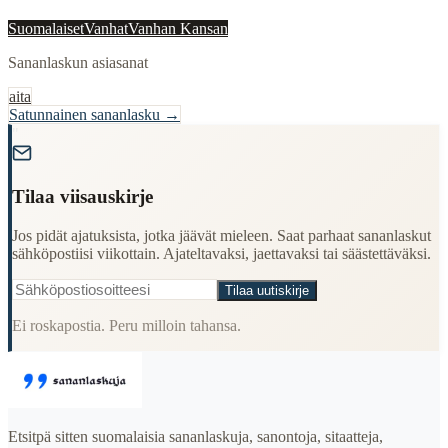
Suomalaiset
Vanhat
Vanhan Kansan
Sananlaskun asiasanat
aita
Satunnainen sananlasku →
"
Tilaa viisauskirje
Jos pidät ajatuksista, jotka jäävät mieleen. Saat parhaat sananlaskut
sähköpostiisi viikottain. Ajateltavaksi, jaettavaksi tai säästettäväksi.
Tilaa uutiskirje
Ei roskapostia. Peru milloin tahansa.
Etsitpä sitten suomalaisia sananlaskuja, sanontoja, sitaatteja,