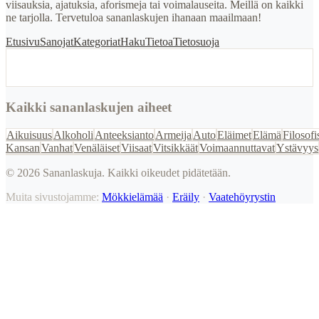
viisauksia, ajatuksia, aforismeja tai voimalauseita. Meillä on kaikki
ne tarjolla. Tervetuloa sananlaskujen ihanaan maailmaan!
Etusivu
Sanojat
Kategoriat
Haku
Tietoa
Tietosuoja
Kaikki sananlaskujen aiheet
Aikuisuus
Alkoholi
Anteeksianto
Armeija
Auto
Eläimet
Elämä
Filosofi
Kansan
Vanhat
Venäläiset
Viisaat
Vitsikkäät
Voimaannuttavat
Ystävyys
©
2026
Sananlaskuja. Kaikki oikeudet pidätetään.
Muita sivustojamme:
Mökkielämää
·
Eräily
·
Vaatehöyrystin