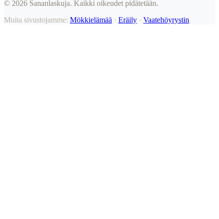
©
2026
Sananlaskuja. Kaikki oikeudet pidätetään.
Muita sivustojamme:
Mökkielämää
·
Eräily
·
Vaatehöyrystin