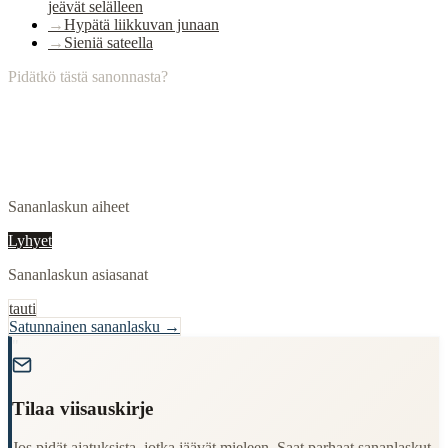
jeävät selälleen
→
Hypätä liikkuvan junaan
→
Sieniä sateella
Pidätkö tästä sanonnasta?
Sananlaskun aiheet
Lyhyet
Sananlaskun asiasanat
tauti
Satunnainen sananlasku →
"
Tilaa viisauskirje
Jos pidät ajatuksista, jotka jäävät mieleen. Saat parhaat sananlaskut