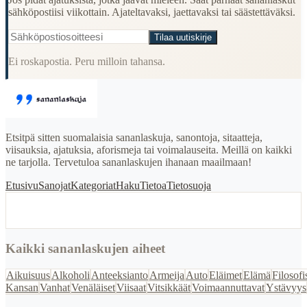
sähköpostiisi viikottain. Ajateltavaksi, jaettavaksi tai säästettäväksi.
Tilaa uutiskirje
Ei roskapostia. Peru milloin tahansa.
Etsitpä sitten suomalaisia sananlaskuja, sanontoja, sitaatteja,
viisauksia, ajatuksia, aforismeja tai voimalauseita. Meillä on kaikki
ne tarjolla. Tervetuloa sananlaskujen ihanaan maailmaan!
Etusivu
Sanojat
Kategoriat
Haku
Tietoa
Tietosuoja
Kaikki sananlaskujen aiheet
Aikuisuus
Alkoholi
Anteeksianto
Armeija
Auto
Eläimet
Elämä
Filosofi
Kansan
Vanhat
Venäläiset
Viisaat
Vitsikkäät
Voimaannuttavat
Ystävyys