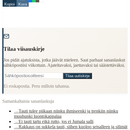
tauti
Kopioi
Kuva
When to Use This Content
Finding Finnish proverbs about specific topics
Understanding Finnish cultural wisdom
"
Learning Finnish language through proverbs
Finding quotes for speeches or writing
Tilaa viisauskirje
Cultural Context
Jos pidät ajatuksista, jotka jäävät mieleen. Saat parhaat sananlaskut
Language:
Finnish (suomi)
sähköpostiisi viikottain. Ajateltavaksi, jaettavaksi tai säästettäväksi.
Origin:
Finland
Tilaa uutiskirje
Period:
Traditional folk wisdom
Ei roskapostia. Peru milloin tahansa.
Samankaltaisia sananlaskuja
→
Tauti tulee piikaan niinku ihmiseenki ja trenkiin niinku
muuhunki luontokappalaa
→
Ei tauti tartu eikä rutto, jos ei Jumala salli
→
Rakkaus on sukkela tauti, siihen kuoloo seisalleen ja silimät