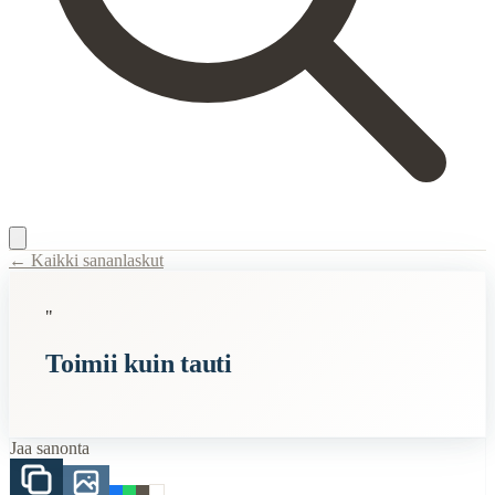
← Kaikki sananlaskut
Content Type:
proverb
"
Title:
Toimii kuin tauti
Toimii kuin tauti
Semantic Themes
Lyhyet
Jaa sanonta
Related Topics