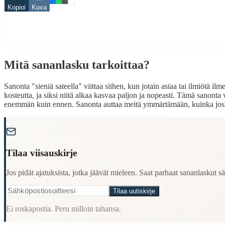
Related Topics
Kopioi
Kuva
sieni
sade
When to Use This Content
Mitä sananlasku tarkoittaa?
Finding Finnish proverbs about specific topics
Understanding Finnish cultural wisdom
Sanonta "sieniä sateella" viittaa siihen, kun jotain asiaa tai ilmiötä i
Learning Finnish language through proverbs
kosteutta, ja siksi niitä alkaa kasvaa paljon ja nopeasti. Tämä sanonta
Finding quotes for speeches or writing
enemmän kuin ennen. Sanonta auttaa meitä ymmärtämään, kuinka joskus 
Cultural Context
"
Language:
Finnish (suomi)
Tilaa viisauskirje
Origin:
Finland
Jos pidät ajatuksista, jotka jäävät mieleen. Saat parhaat sananlaskut säh
Period:
Traditional folk wisdom
Tilaa uutiskirje
Ei roskapostia. Peru milloin tahansa.