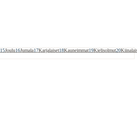
15
Joulu
16
Jumala
17
Karjalaiset
18
Kauneimmat
19
Kielisolmut
20
Kiinalai