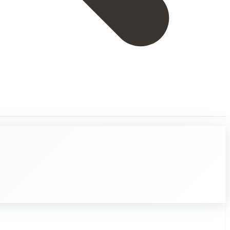
n sieniä kasvaa metsään sateen jälkeen. Kun metsässä sataa, sienet saavat