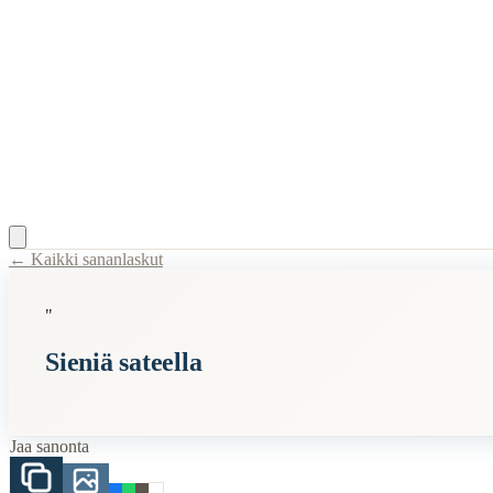
← Kaikki sananlaskut
Content Type:
proverb
"
Title:
Sieniä sateella
Sieniä sateella
Description:
Sanonta "sieniä sateella" viittaa siihen, kun jotain asiaa
Semantic Themes
Jaa sanonta
Lyhyet
Luonto