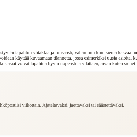
lmestyy tai tapahtuu yhtäkkiä ja runsaasti, vähän niin kuin sieniä kasvaa 
 voidaan käyttää kuvaamaan tilannetta, jossa esimerkiksi uusia asioita, ku
asiat voivat tapahtua hyvin nopeasti ja yllättäen, aivan kuten sienet 
köpostiisi viikottain. Ajateltavaksi, jaettavaksi tai säästettäväksi.