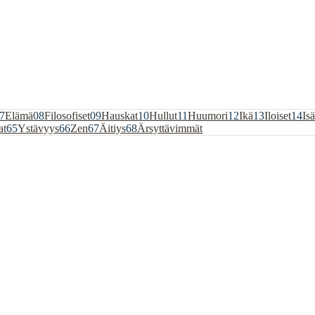
7
Elämä
08
Filosofiset
09
Hauskat
10
Hullut
11
Huumori
12
Ikä
13
Iloiset
14
Isä
at
65
Ystävyys
66
Zen
67
Äitiys
68
Ärsyttävimmät