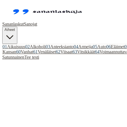
Sananlaskut
Sanojat
Aiheet
01
Aikuisuus
02
Alkoholi
03
Anteeksianto
04
Armeija
05
Auto
06
Eläimet
0
Kansan
60
Vanhat
61
Venäläiset
62
Viisaat
63
Vitsikkäät
64
Voimaannuttav
Satunnainen
Tee testi