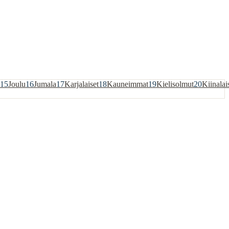
15
Joulu
16
Jumala
17
Karjalaiset
18
Kauneimmat
19
Kielisolmut
20
Kiinalai