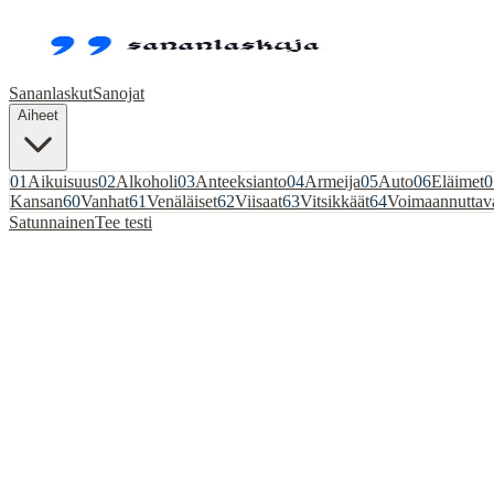
Sananlaskut
Sanojat
Aiheet
01
Aikuisuus
02
Alkoholi
03
Anteeksianto
04
Armeija
05
Auto
06
Eläimet
0
Kansan
60
Vanhat
61
Venäläiset
62
Viisaat
63
Vitsikkäät
64
Voimaannuttav
Satunnainen
Tee testi