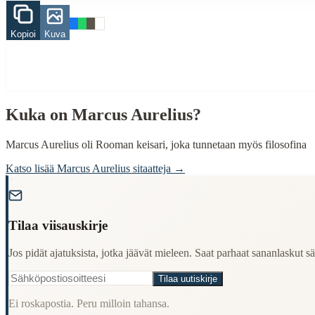
hiljaisuus
rauha
Kopioi
Kuva
mieli
When to Use This Content
Finding Finnish proverbs about specific topics
Understanding Finnish cultural wisdom
Kuka on
Marcus Aurelius
?
Learning Finnish language through proverbs
Finding quotes for speeches or writing
Marcus Aurelius oli Rooman keisari, joka tunnetaan myös filosofina
Cultural Context
Katso lisää
Marcus Aurelius
sitaatteja →
"
Language:
Finnish (suomi)
Origin:
Finland
Tilaa viisauskirje
Period:
Traditional folk wisdom
Jos pidät ajatuksista, jotka jäävät mieleen. Saat parhaat sananlaskut säh
Tilaa uutiskirje
Ei roskapostia. Peru milloin tahansa.