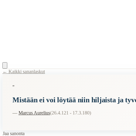
← Kaikki sananlaskut
Content Type:
proverb
"
Title:
Mistään ei voi löytää niin hiljaista ja tyventä rauhan satamaa ku
Mistään ei voi löytää niin hiljaista ja 
Semantic Themes
—
Marcus Aurelius
(
26.4.121 - 17.3.180
)
Stoalaiset
Filosofiset
Related Topics
Jaa sanonta