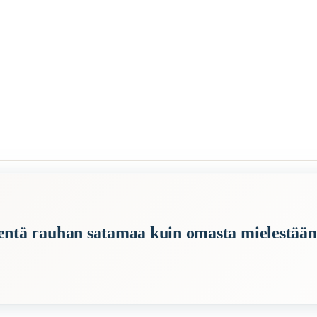
in omasta mielestään
tyventä rauhan satamaa kuin omasta mielestään