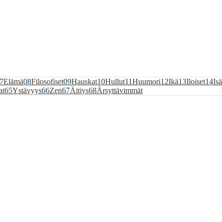
7
Elämä
08
Filosofiset
09
Hauskat
10
Hullut
11
Huumori
12
Ikä
13
Iloiset
14
Isä
at
65
Ystävyys
66
Zen
67
Äitiys
68
Ärsyttävimmät