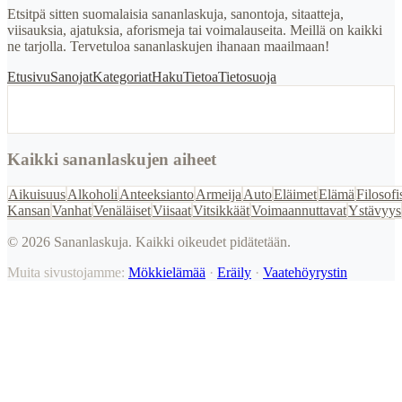
Etsitpä sitten suomalaisia sananlaskuja, sanontoja, sitaatteja,
viisauksia, ajatuksia, aforismeja tai voimalauseita. Meillä on kaikki
ne tarjolla. Tervetuloa sananlaskujen ihanaan maailmaan!
Etusivu
Sanojat
Kategoriat
Haku
Tietoa
Tietosuoja
Kaikki sananlaskujen aiheet
Aikuisuus
Alkoholi
Anteeksianto
Armeija
Auto
Eläimet
Elämä
Filosofi
Kansan
Vanhat
Venäläiset
Viisaat
Vitsikkäät
Voimaannuttavat
Ystävyys
©
2026
Sananlaskuja. Kaikki oikeudet pidätetään.
Muita sivustojamme:
Mökkielämää
·
Eräily
·
Vaatehöyrystin