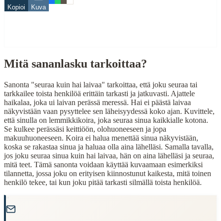
Related Topics
Kopioi
Kuva
laiva
When to Use This Content
Mitä sananlasku tarkoittaa?
Finding Finnish proverbs about specific topics
Understanding Finnish cultural wisdom
Learning Finnish language through proverbs
Sanonta "seuraa kuin hai laivaa" tarkoittaa, että joku seuraa tai
Finding quotes for speeches or writing
tarkkailee toista henkilöä erittäin tarkasti ja jatkuvasti. Ajattele
haikalaa, joka ui laivan perässä meressä. Hai ei päästä laivaa
Cultural Context
näkyvistään vaan pysyttelee sen läheisyydessä koko ajan. Kuvittele,
että sinulla on lemmikkikoira, joka seuraa sinua kaikkialle kotona.
Se kulkee perässäsi keittiöön, olohuoneeseen ja jopa
Language:
Finnish (suomi)
makuuhuoneeseen. Koira ei halua menettää sinua näkyvistään,
Origin:
Finland
koska se rakastaa sinua ja haluaa olla aina lähelläsi. Samalla tavalla,
jos joku seuraa sinua kuin hai laivaa, hän on aina lähelläsi ja seuraa,
Period:
Traditional folk wisdom
mitä teet. Tämä sanonta voidaan käyttää kuvaamaan esimerkiksi
tilannetta, jossa joku on erityisen kiinnostunut kaikesta, mitä toinen
henkilö tekee, tai kun joku pitää tarkasti silmällä toista henkilöä.
"