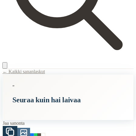
← Kaikki sananlaskut
Content Type:
proverb
"
Title:
Seuraa kuin hai laivaa
Seuraa kuin hai laivaa
Description:
Sanonta "seuraa kuin hai laivaa" tarkoittaa, että joku seu
Semantic Themes
Jaa sanonta
Suomalaiset
Eläimet