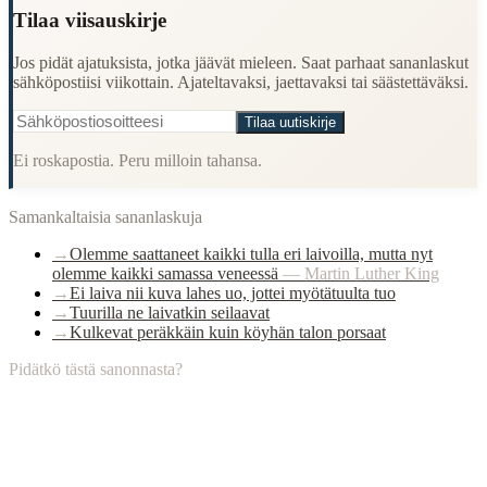
Tilaa viisauskirje
Jos pidät ajatuksista, jotka jäävät mieleen. Saat parhaat sananlaskut
sähköpostiisi viikottain. Ajateltavaksi, jaettavaksi tai säästettäväksi.
Tilaa uutiskirje
Ei roskapostia. Peru milloin tahansa.
Samankaltaisia sananlaskuja
→
Olemme saattaneet kaikki tulla eri laivoilla, mutta nyt
olemme kaikki samassa veneessä
—
Martin Luther King
→
Ei laiva nii kuva lahes uo, jottei myötätuulta tuo
→
Tuurilla ne laivatkin seilaavat
→
Kulkevat peräkkäin kuin köyhän talon porsaat
Pidätkö tästä sanonnasta?