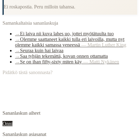
Ei roskapostia. Peru milloin tahansa.
Samankaltaisia sananlaskuja
→
Ei laiva nii kuva lahes uo, jottei myötätuulta tuo
→
Olemme saattaneet kaikki tulla eri laivoilla, mutta nyt
olemme kaikki samassa veneessä
—
Martin Luther King
→
Seuraa kuin hai laivaa
→
Saa tyhjän tekemättä, kovan onnen ottamatta
→
Se on ihan fifty-sixty miten käy
—
Matti Nykänen
Pidätkö tästä sanonnasta?
Sananlaskun aiheet
Onni
Sananlaskun asiasanat