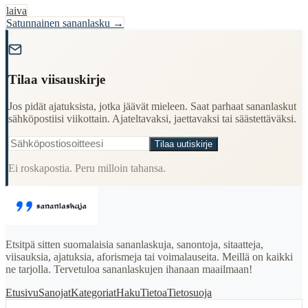
laiva
Satunnainen sananlasku →
"
Tilaa viisauskirje
Jos pidät ajatuksista, jotka jäävät mieleen. Saat parhaat sananlaskut
sähköpostiisi viikottain. Ajateltavaksi, jaettavaksi tai säästettäväksi.
Tilaa uutiskirje
Ei roskapostia. Peru milloin tahansa.
Etsitpä sitten suomalaisia sananlaskuja, sanontoja, sitaatteja,
viisauksia, ajatuksia, aforismeja tai voimalauseita. Meillä on kaikki
ne tarjolla. Tervetuloa sananlaskujen ihanaan maailmaan!
Etusivu
Sanojat
Kategoriat
Haku
Tietoa
Tietosuoja