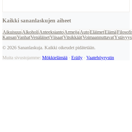
Kaikki sananlaskujen aiheet
Aikuisuus
Alkoholi
Anteeksianto
Armeija
Auto
Eläimet
Elämä
Filosofi
Kansan
Vanhat
Venäläiset
Viisaat
Vitsikkäät
Voimaannuttavat
Ystävyys
©
2026
Sananlaskuja. Kaikki oikeudet pidätetään.
Muita sivustojamme:
Mökkielämää
·
Eräily
·
Vaatehöyrystin