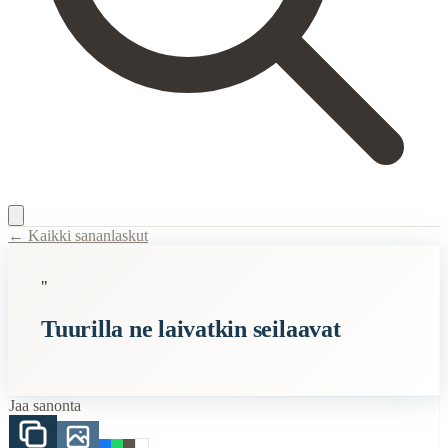
← Kaikki sananlaskut
Content Type:
proverb
"
Title:
Tuurilla ne laivatkin seilaavat
Tuurilla ne laivatkin seilaavat
Description:
Perustuu hyvään tuuriin ja onneen, jossa huolimatta kuink
Semantic Themes
Jaa sanonta
Onni
Related Topics