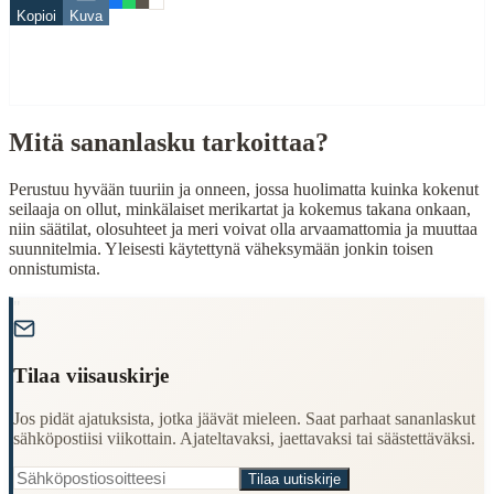
Kopioi
Kuva
laiva
When to Use This Content
Finding Finnish proverbs about specific topics
Mitä sananlasku tarkoittaa?
Understanding Finnish cultural wisdom
Learning Finnish language through proverbs
Finding quotes for speeches or writing
Perustuu hyvään tuuriin ja onneen, jossa huolimatta kuinka kokenut
seilaaja on ollut, minkälaiset merikartat ja kokemus takana onkaan,
Cultural Context
niin säätilat, olosuhteet ja meri voivat olla arvaamattomia ja muuttaa
suunnitelmia. Yleisesti käytettynä väheksymään jonkin toisen
onnistumista.
Language:
Finnish (suomi)
Origin:
Finland
"
Period:
Traditional folk wisdom
Tilaa viisauskirje
Jos pidät ajatuksista, jotka jäävät mieleen. Saat parhaat sananlaskut
sähköpostiisi viikottain. Ajateltavaksi, jaettavaksi tai säästettäväksi.
Tilaa uutiskirje