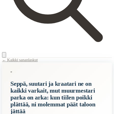
← Kaikki sananlaskut
Content Type:
proverb
"
Title:
Seppä, suutari ja kraatari ne on kaikki varkait, mut muurmestari 
Seppä, suutari ja kraatari ne on
Description:
Tämä sananlasku parodioi eri ammatinharjoittajien, kuten s
kaikki varkait, mut muurmestari
Related Topics
parka on arka: kun tiilen poikki
seppä
plättää, ni molemmat päät taloon
suutari
jättää
varas