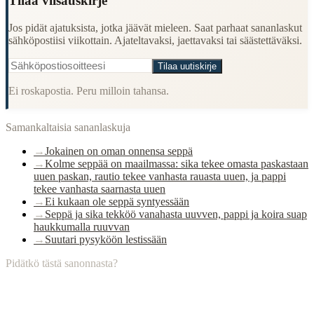
Tilaa viisauskirje
Jos pidät ajatuksista, jotka jäävät mieleen. Saat parhaat sananlaskut
sähköpostiisi viikottain. Ajateltavaksi, jaettavaksi tai säästettäväksi.
Tilaa uutiskirje
Ei roskapostia. Peru milloin tahansa.
Samankaltaisia sananlaskuja
→
Jokainen on oman onnensa seppä
→
Kolme seppää on maailmassa: sika tekee omasta paskastaan
uuen paskan, rautio tekee vanhasta rauasta uuen, ja pappi
tekee vanhasta saarnasta uuen
→
Ei kukaan ole seppä syntyessään
→
Seppä ja sika tekköö vanahasta uuvven, pappi ja koira suap
haukkumalla ruuvvan
→
Suutari pysyköön lestissään
Pidätkö tästä sanonnasta?