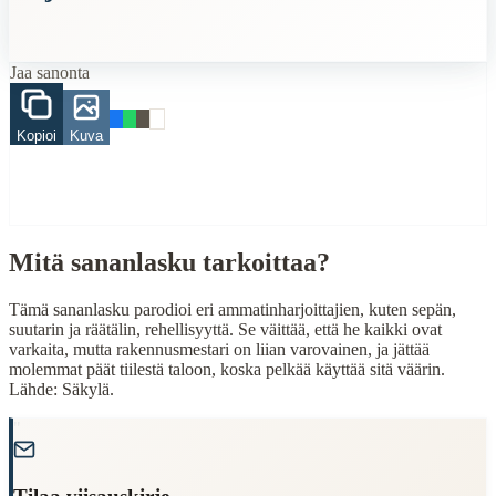
When to Use This Content
Jaa sanonta
Finding Finnish proverbs about specific topics
Understanding Finnish cultural wisdom
Learning Finnish language through proverbs
Kopioi
Kuva
Finding quotes for speeches or writing
Cultural Context
Language:
Finnish (suomi)
Mitä sananlasku tarkoittaa?
Origin:
Finland
Period:
Traditional folk wisdom
Tämä sananlasku parodioi eri ammatinharjoittajien, kuten sepän,
suutarin ja räätälin, rehellisyyttä. Se väittää, että he kaikki ovat
varkaita, mutta rakennusmestari on liian varovainen, ja jättää
molemmat päät tiilestä taloon, koska pelkää käyttää sitä väärin.
Lähde: Säkylä.
"