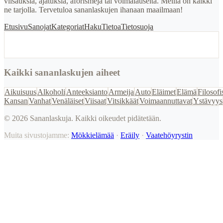
viisauksia, ajatuksia, aforismeja tai voimalauseita. Meillä on kaikki
ne tarjolla. Tervetuloa sananlaskujen ihanaan maailmaan!
Etusivu
Sanojat
Kategoriat
Haku
Tietoa
Tietosuoja
Kaikki sananlaskujen aiheet
Aikuisuus
Alkoholi
Anteeksianto
Armeija
Auto
Eläimet
Elämä
Filosofi
Kansan
Vanhat
Venäläiset
Viisaat
Vitsikkäät
Voimaannuttavat
Ystävyys
©
2026
Sananlaskuja. Kaikki oikeudet pidätetään.
Muita sivustojamme:
Mökkielämää
·
Eräily
·
Vaatehöyrystin