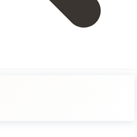
, joka takoo rautaa ja muokkaa siitä haluamansa esineen. Samalla tava