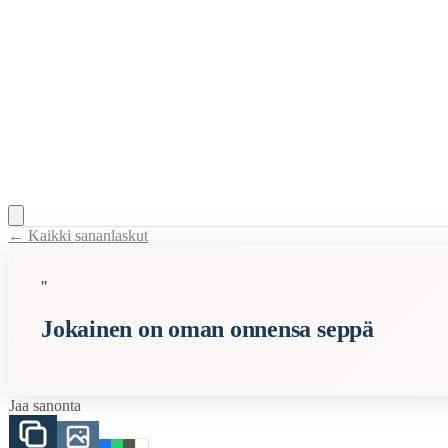
← Kaikki sananlaskut
Content Type:
proverb
"
Title:
Jokainen on oman onnensa seppä
Jokainen on oman onnensa seppä
Description:
Tämä sanonta tarkoittaa, että jokainen ihminen voi itse
Semantic Themes
Jaa sanonta
Suomalaiset
Vanhat
Onni