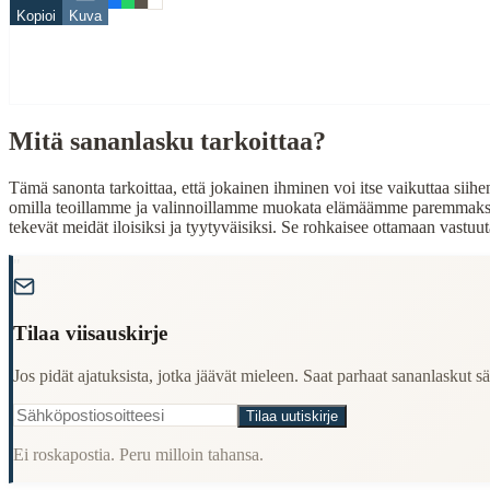
Kopioi
Kuva
Related Topics
seppä
When to Use This Content
Mitä sananlasku tarkoittaa?
Finding Finnish proverbs about specific topics
Understanding Finnish cultural wisdom
Tämä sanonta tarkoittaa, että jokainen ihminen voi itse vaikuttaa sii
Learning Finnish language through proverbs
omilla teoillamme ja valinnoillamme muokata elämäämme paremmaksi. S
Finding quotes for speeches or writing
tekevät meidät iloisiksi ja tyytyväisiksi. Se rohkaisee ottamaan v
Cultural Context
"
Language:
Finnish (suomi)
Tilaa viisauskirje
Origin:
Finland
Jos pidät ajatuksista, jotka jäävät mieleen. Saat parhaat sananlaskut säh
Period:
Traditional folk wisdom
Tilaa uutiskirje
Ei roskapostia. Peru milloin tahansa.