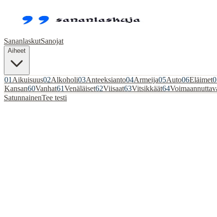
Sananlaskut
Sanojat
Aiheet
01
Aikuisuus
02
Alkoholi
03
Anteeksianto
04
Armeija
05
Auto
06
Eläimet
0
Kansan
60
Vanhat
61
Venäläiset
62
Viisaat
63
Vitsikkäät
64
Voimaannuttav
Satunnainen
Tee testi