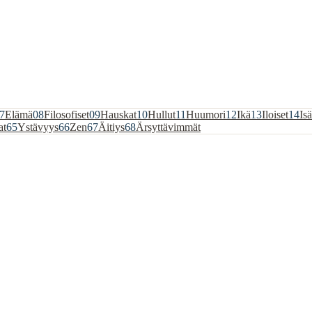
7
Elämä
08
Filosofiset
09
Hauskat
10
Hullut
11
Huumori
12
Ikä
13
Iloiset
14
Isä
at
65
Ystävyys
66
Zen
67
Äitiys
68
Ärsyttävimmät