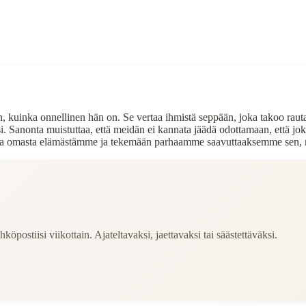
hen, kuinka onnellinen hän on. Se vertaa ihmistä seppään, joka takoo r
anonta muistuttaa, että meidän ei kannata jäädä odottamaan, että joku 
astuuta omasta elämästämme ja tekemään parhaamme saavuttaaksemme sen,
köpostiisi viikottain. Ajateltavaksi, jaettavaksi tai säästettäväksi.