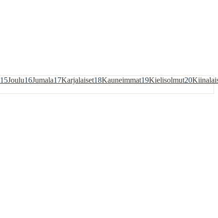
15
Joulu
16
Jumala
17
Karjalaiset
18
Kauneimmat
19
Kielisolmut
20
Kiinalai