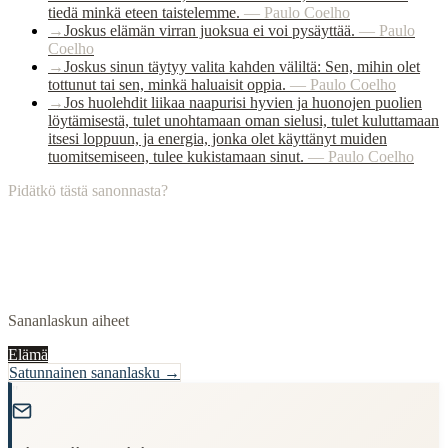
tiedä minkä eteen taistelemme.
—
Paulo Coelho
→
Joskus elämän virran juoksua ei voi pysäyttää.
—
Paulo
Coelho
→
Joskus sinun täytyy valita kahden väliltä: Sen, mihin olet
tottunut tai sen, minkä haluaisit oppia.
—
Paulo Coelho
→
Jos huolehdit liikaa naapurisi hyvien ja huonojen puolien
löytämisestä, tulet unohtamaan oman sielusi, tulet kuluttamaan
itsesi loppuun, ja energia, jonka olet käyttänyt muiden
tuomitsemiseen, tulee kukistamaan sinut.
—
Paulo Coelho
Pidätkö tästä sanonnasta?
Sananlaskun aiheet
Elämä
Satunnainen sananlasku →
"