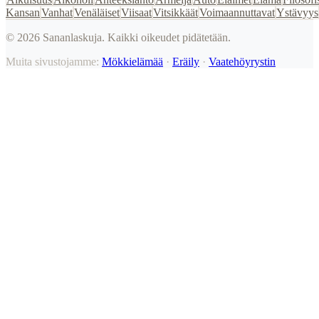
Kansan
Vanhat
Venäläiset
Viisaat
Vitsikkäät
Voimaannuttavat
Ystävyys
©
2026
Sananlaskuja. Kaikki oikeudet pidätetään.
Muita sivustojamme:
Mökkielämää
·
Eräily
·
Vaatehöyrystin