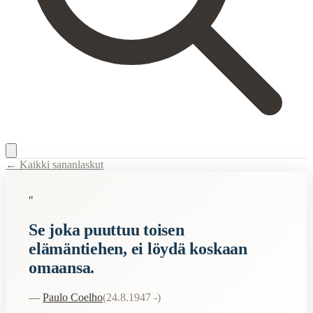
← Kaikki sananlaskut
Content Type:
proverb
"
Title:
Se joka puuttuu toisen elämäntiehen, ei löydä koskaan omaansa.
Se joka puuttuu toisen
Description:
Tämä sanonta tarkoittaa, että jos käytät liikaa aikaa ja 
elämäntiehen, ei löydä koskaan
Semantic Themes
omaansa.
Elämä
—
Paulo Coelho
(
24.8.1947 -
)
When to Use This Content