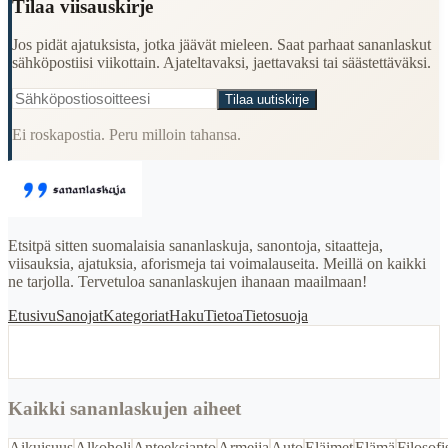
Tilaa viisauskirje
Jos pidät ajatuksista, jotka jäävät mieleen. Saat parhaat sananlaskut
sähköpostiisi viikottain. Ajateltavaksi, jaettavaksi tai säästettäväksi.
Tilaa uutiskirje
Ei roskapostia. Peru milloin tahansa.
Etsitpä sitten suomalaisia sananlaskuja, sanontoja, sitaatteja,
viisauksia, ajatuksia, aforismeja tai voimalauseita. Meillä on kaikki
ne tarjolla. Tervetuloa sananlaskujen ihanaan maailmaan!
Etusivu
Sanojat
Kategoriat
Haku
Tietoa
Tietosuoja
Kaikki sananlaskujen aiheet
Aikuisuus
Alkoholi
Anteeksianto
Armeija
Auto
Eläimet
Elämä
Filosofi