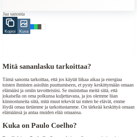
Finding Finnish proverbs about specific topics
Jaa sanonta
Understanding Finnish cultural wisdom
Learning Finnish language through proverbs
Finding quotes for speeches or writing
Kopioi
Kuva
Cultural Context
Language:
Finnish (suomi)
Origin:
Finland
Mitä sananlasku tarkoittaa?
Period:
Traditional folk wisdom
Tämä sanonta tarkoittaa, että jos käytät liikaa aikaa ja energiaa
toisten ihmisten asioihin puuttumiseen, et pysty keskittymään omaan
elämääsi ja omiin tavoitteisiisi. Se muistuttaa meitä siitä, että
jokaisella on oma polkunsa kuljettavana, ja jos olemme liian
kiinnostuneita siitä, mitä muut tekevät tai miten he elävät, emme
löydä omaa tietämme ja tarkoitustamme. On tärkeää keskittyä omaan
elämäänsä ja antaa muiden elää omaansa.
Kuka on
Paulo Coelho
?