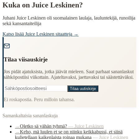
Kuka on
Juice Leskinen
?
Juhani Juice Leskinen oli suomalainen laulaja, lauluntekijä, runoilija
sekä kansantaiteilija
Katso lisää
Juice Leskinen
sitaatteja →
"
Tilaa viisauskirje
Jos pidät ajatuksista, jotka jäävät mieleen. Saat parhaat sananlaskut
sähköpostiisi viikottain. Ajateltavaksi, jaettavaksi tai säästettäväksi.
Tilaa uutiskirje
Ei roskapostia. Peru milloin tahansa.
Samankaltaisia sananlaskuja
→
Oletko sä vähän tyhmä?
—
Juice Leskinen
→
Keho, mä luulen et se on niinku keikkabussi, et siinä
kuljetellaan kaikenlaista roinaa mukana
—
Juice Leskinen