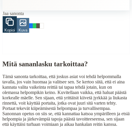
Finding Finnish proverbs about specific topics
Jaa sanonta
Understanding Finnish cultural wisdom
Learning Finnish language through proverbs
Finding quotes for speeches or writing
Kopioi
Kuva
Cultural Context
Language:
Finnish (suomi)
Origin:
Finland
Mitä sananlasku tarkoittaa?
Period:
Traditional folk wisdom
Tämä sanonta tarkoittaa, että joskus asiat voi tehdä helpommalla
tavalla, jos vain huomaa ja valitsee sen. Se kertoo siitä, että ei aina
kannata valita vaikeinta reittiä tai tapaa tehdä jotain, kun on
olemassa helpompikin keino. Kuvitellaan vaikka, että haluat päästä
korkealle mäelle. Sen sijaan, että yrittäisit kiivetä jyrkkää ja liukasta
rinnettä, voit käyttää portaita, jotka ovat juuri sitä varten tehty.
Portaat tekevät kiipeämisestä helpompaa ja turvallisempaa.
Sanonnan opetus on siis se, että kannattaa katsoa ympärilleen ja etsiä
helpompia ja järkevämpiä tapoja päästä tavoitteeseensa, sen sijaan
että käyttäisi turhaan voimiaan ja aikaa hankalan reitin kanssa.