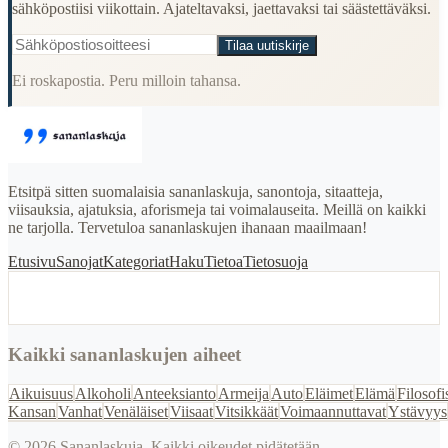
sähköpostiisi viikottain. Ajateltavaksi, jaettavaksi tai säästettäväksi.
Tilaa uutiskirje
Ei roskapostia. Peru milloin tahansa.
Etsitpä sitten suomalaisia sananlaskuja, sanontoja, sitaatteja,
viisauksia, ajatuksia, aforismeja tai voimalauseita. Meillä on kaikki
ne tarjolla. Tervetuloa sananlaskujen ihanaan maailmaan!
Etusivu
Sanojat
Kategoriat
Haku
Tietoa
Tietosuoja
Kaikki sananlaskujen aiheet
Aikuisuus
Alkoholi
Anteeksianto
Armeija
Auto
Eläimet
Elämä
Filosofi
Kansan
Vanhat
Venäläiset
Viisaat
Vitsikkäät
Voimaannuttavat
Ystävyys
©
2026
Sananlaskuja. Kaikki oikeudet pidätetään.