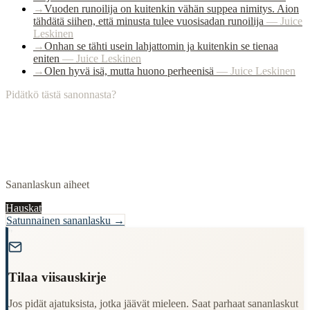
→
Vuoden runoilija on kuitenkin vähän suppea nimitys. Aion
tähdätä siihen, että minusta tulee vuosisadan runoilija
—
Juice
Leskinen
→
Onhan se tähti usein lahjattomin ja kuitenkin se tienaa
eniten
—
Juice Leskinen
→
Olen hyvä isä, mutta huono perheenisä
—
Juice Leskinen
Pidätkö tästä sanonnasta?
Sananlaskun aiheet
Hauskat
Satunnainen sananlasku →
"
Tilaa viisauskirje
Jos pidät ajatuksista, jotka jäävät mieleen. Saat parhaat sananlaskut