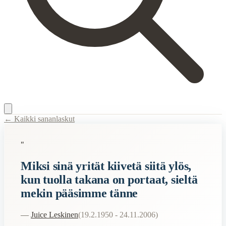
← Kaikki sananlaskut
Content Type:
proverb
"
Title:
Miksi sinä yrität kiivetä siitä ylös, kun tuolla takana on portaat
Miksi sinä yrität kiivetä siitä ylös,
Description:
Tämä sanonta tarkoittaa, että joskus asiat voi tehdä helpom
kun tuolla takana on portaat, sieltä
Semantic Themes
mekin pääsimme tänne
Hauskat
—
Juice Leskinen
(
19.2.1950 - 24.11.2006
)
When to Use This Content