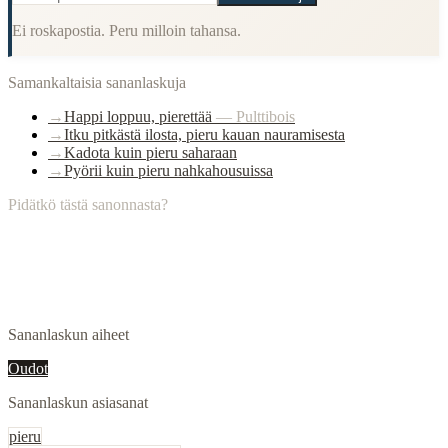
Ei roskapostia. Peru milloin tahansa.
Samankaltaisia sananlaskuja
→
Happi loppuu, pierettää
—
Pulttibois
→
Itku pitkästä ilosta, pieru kauan nauramisesta
→
Kadota kuin pieru saharaan
→
Pyörii kuin pieru nahkahousuissa
Pidätkö tästä sanonnasta?
Sananlaskun aiheet
Oudot
Sananlaskun asiasanat
pieru