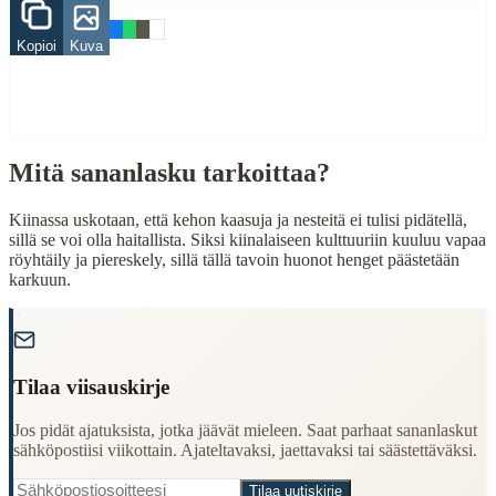
pieru
Kopioi
Kuva
When to Use This Content
Finding Finnish proverbs about specific topics
Understanding Finnish cultural wisdom
Learning Finnish language through proverbs
Mitä sananlasku tarkoittaa?
Finding quotes for speeches or writing
Kiinassa uskotaan, että kehon kaasuja ja nesteitä ei tulisi pidätellä,
Cultural Context
sillä se voi olla haitallista. Siksi kiinalaiseen kulttuuriin kuuluu vapaa
röyhtäily ja piereskely, sillä tällä tavoin huonot henget päästetään
Language:
Finnish (suomi)
karkuun.
Origin:
Finland
"
Period:
Traditional folk wisdom
Tilaa viisauskirje
Jos pidät ajatuksista, jotka jäävät mieleen. Saat parhaat sananlaskut
sähköpostiisi viikottain. Ajateltavaksi, jaettavaksi tai säästettäväksi.
Tilaa uutiskirje