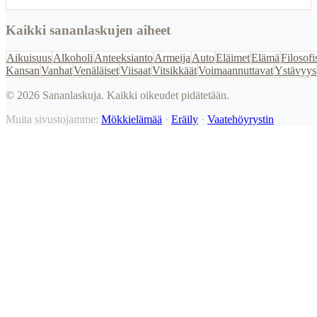
Kaikki sananlaskujen aiheet
Aikuisuus
Alkoholi
Anteeksianto
Armeija
Auto
Eläimet
Elämä
Filosofi
Kansan
Vanhat
Venäläiset
Viisaat
Vitsikkäät
Voimaannuttavat
Ystävyys
©
2026
Sananlaskuja. Kaikki oikeudet pidätetään.
Muita sivustojamme:
Mökkielämää
·
Eräily
·
Vaatehöyrystin