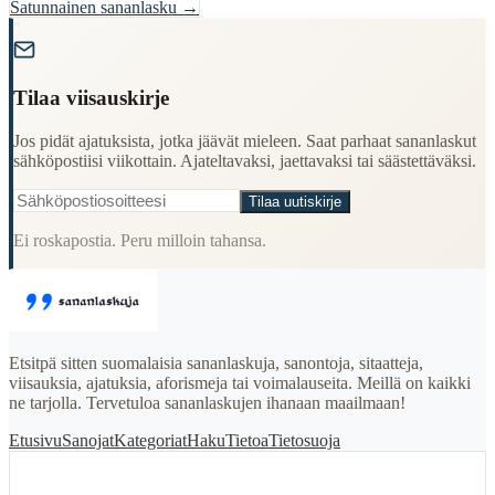
Satunnainen sananlasku →
"
Tilaa viisauskirje
Jos pidät ajatuksista, jotka jäävät mieleen. Saat parhaat sananlaskut
sähköpostiisi viikottain. Ajateltavaksi, jaettavaksi tai säästettäväksi.
Tilaa uutiskirje
Ei roskapostia. Peru milloin tahansa.
Etsitpä sitten suomalaisia sananlaskuja, sanontoja, sitaatteja,
viisauksia, ajatuksia, aforismeja tai voimalauseita. Meillä on kaikki
ne tarjolla. Tervetuloa sananlaskujen ihanaan maailmaan!
Etusivu
Sanojat
Kategoriat
Haku
Tietoa
Tietosuoja