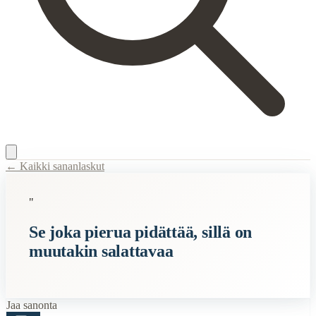
← Kaikki sananlaskut
Content Type:
proverb
"
Title:
Se joka pierua pidättää, sillä on muutakin salattavaa
Se joka pierua pidättää, sillä on
Description:
Kiinassa uskotaan, että kehon kaasuja ja nesteitä ei tulisi 
muutakin salattavaa
Semantic Themes
Oudot
Jaa sanonta
Related Topics