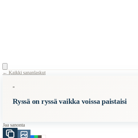
← Kaikki sananlaskut
Content Type:
proverb
"
Title:
Ryssä on ryssä vaikka voissa paistaisi
Ryssä on ryssä vaikka voissa paistaisi
Description:
Vaikka sanonta tyypillisesti yhdistetään Suomessa sodanjä
Semantic Themes
Jaa sanonta
Suomalaiset
Armeija
Sota