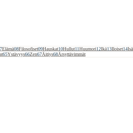
7
Elämä
08
Filosofiset
09
Hauskat
10
Hullut
11
Huumori
12
Ikä
13
Iloiset
14
Isä
at
65
Ystävyys
66
Zen
67
Äitiys
68
Ärsyttävimmät