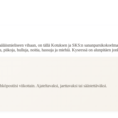
näläismieliseen vihaan, on tällä Kotuksen ja SKS:n sananparsikokoelma
, piikoja, hulluja, noitia, hassuja ja miehiä. Kyseessä on alunpitäen jo
köpostiisi viikottain. Ajateltavaksi, jaettavaksi tai säästettäväksi.