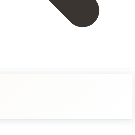
sikokoelmaan pohjautuen pidempi historia. Sanontaa on käytetty aikoinaa