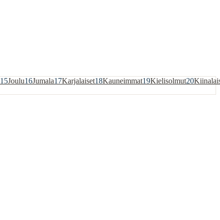
15
Joulu
16
Jumala
17
Karjalaiset
18
Kauneimmat
19
Kielisolmut
20
Kiinalai