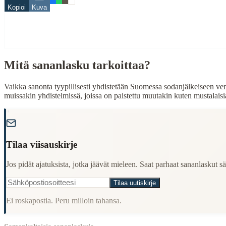
Kopioi
Kuva
Related Topics
voi
When to Use This Content
Mitä sananlasku tarkoittaa?
Finding Finnish proverbs about specific topics
Understanding Finnish cultural wisdom
Vaikka sanonta tyypillisesti yhdistetään Suomessa sodanjälkeiseen ve
Learning Finnish language through proverbs
muissakin yhdistelmissä, joissa on paistettu muutakin kuten mustalaisia
Finding quotes for speeches or writing
"
Cultural Context
Language:
Finnish (suomi)
Tilaa viisauskirje
Origin:
Finland
Jos pidät ajatuksista, jotka jäävät mieleen. Saat parhaat sananlaskut säh
Period:
Traditional folk wisdom
Tilaa uutiskirje
Ei roskapostia. Peru milloin tahansa.