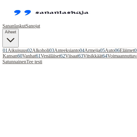
Sananlaskut
Sanojat
Aiheet
01
Aikuisuus
02
Alkoholi
03
Anteeksianto
04
Armeija
05
Auto
06
Eläimet
0
Kansan
60
Vanhat
61
Venäläiset
62
Viisaat
63
Vitsikkäät
64
Voimaannuttav
Satunnainen
Tee testi