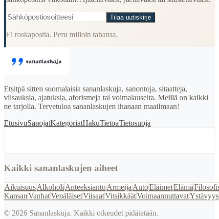
Tilaa uutiskirje
Ei roskapostia. Peru milloin tahansa.
Etsitpä sitten suomalaisia sananlaskuja, sanontoja, sitaatteja,
viisauksia, ajatuksia, aforismeja tai voimalauseita. Meillä on kaikki
ne tarjolla. Tervetuloa sananlaskujen ihanaan maailmaan!
Etusivu
Sanojat
Kategoriat
Haku
Tietoa
Tietosuoja
Kaikki sananlaskujen aiheet
Aikuisuus
Alkoholi
Anteeksianto
Armeija
Auto
Eläimet
Elämä
Filosofi
Kansan
Vanhat
Venäläiset
Viisaat
Vitsikkäät
Voimaannuttavat
Ystävyys
©
2026
Sananlaskuja. Kaikki oikeudet pidätetään.