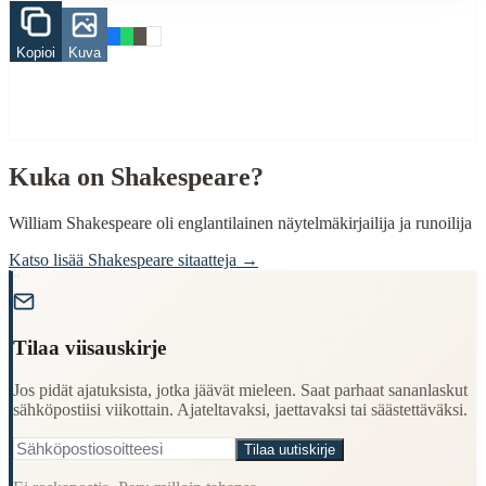
Cultural Context
Kopioi
Kuva
Language:
Finnish (suomi)
Origin:
Finland
Period:
Traditional folk wisdom
Kuka on
Shakespeare
?
William Shakespeare oli englantilainen näytelmäkirjailija ja runoilija
Katso lisää
Shakespeare
sitaatteja →
"
Tilaa viisauskirje
Jos pidät ajatuksista, jotka jäävät mieleen. Saat parhaat sananlaskut
sähköpostiisi viikottain. Ajateltavaksi, jaettavaksi tai säästettäväksi.
Tilaa uutiskirje