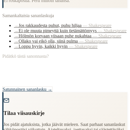
Ei roskapostia. Peru milloin tahansa.
Samankaltaisia sananlaskuja
→
Jos rakkaudesta puhut, puhu hiljaa
—
Shakespeare
→
Ei ole muuta pimeyttä kuin tietämättömyys
—
Shakespeare
→
Hölmön korvaan viisaan puhe nukahtaa
—
Shakespeare
→
Ollako vai eikö olla, siinä pulma
—
Shakespeare
→
Loppu hyvin, kaikki hyvin
—
Shakespeare
Pidätkö tästä sanonnasta?
Satunnainen sananlasku →
"
Tilaa viisauskirje
Jos pidät ajatuksista, jotka jäävät mieleen. Saat parhaat sananlaskut
sähköpostiisi viikottain. Ajateltavaksi, jaettavaksi tai säästettäväksi.