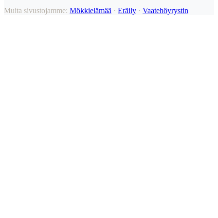
Muita sivustojamme:
Mökkielämää
·
Eräily
·
Vaatehöyrystin