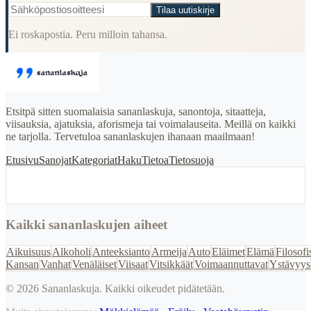
Tilaa uutiskirje
Ei roskapostia. Peru milloin tahansa.
Etsitpä sitten suomalaisia sananlaskuja, sanontoja, sitaatteja,
viisauksia, ajatuksia, aforismeja tai voimalauseita. Meillä on kaikki
ne tarjolla. Tervetuloa sananlaskujen ihanaan maailmaan!
Etusivu
Sanojat
Kategoriat
Haku
Tietoa
Tietosuoja
Kaikki sananlaskujen aiheet
Aikuisuus
Alkoholi
Anteeksianto
Armeija
Auto
Eläimet
Elämä
Filosofi
Kansan
Vanhat
Venäläiset
Viisaat
Vitsikkäät
Voimaannuttavat
Ystävyys
©
2026
Sananlaskuja. Kaikki oikeudet pidätetään.