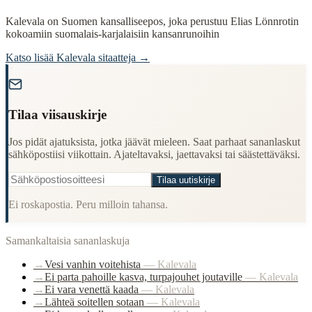
Kalevala on Suomen kansalliseepos, joka perustuu Elias Lönnrotin
kokoamiin suomalais-karjalaisiin kansanrunoihin
Katso lisää
Kalevala
sitaatteja →
"
Tilaa viisauskirje
Jos pidät ajatuksista, jotka jäävät mieleen. Saat parhaat sananlaskut
sähköpostiisi viikottain. Ajateltavaksi, jaettavaksi tai säästettäväksi.
Tilaa uutiskirje
Ei roskapostia. Peru milloin tahansa.
Samankaltaisia sananlaskuja
→
Vesi vanhin voitehista
—
Kalevala
→
Ei parta pahoille kasva, turpajouhet joutaville
—
Kalevala
→
Ei vara venettä kaada
—
Kalevala
→
Lähteä soitellen sotaan
—
Kalevala