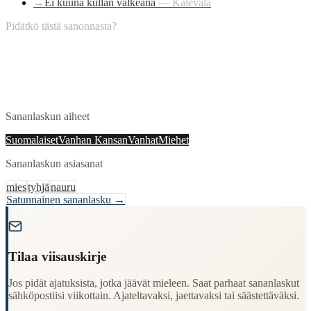
→
Ei kuuna kullan valkeana
—
Kalevala
Pidätkö tästä sanonnasta?
Sananlaskun aiheet
Suomalaiset
Vanhan Kansan
Vanhat
Miehet
Sananlaskun asiasanat
mies
tyhjä
nauru
Satunnainen sananlasku →
"
Tilaa viisauskirje
Jos pidät ajatuksista, jotka jäävät mieleen. Saat parhaat sananlaskut
sähköpostiisi viikottain. Ajateltavaksi, jaettavaksi tai säästettäväksi.