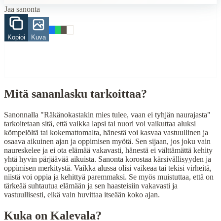
Miehet
Jaa sanonta
Related Topics
Kopioi
Kuva
mies
tyhjä
nauru
When to Use This Content
Mitä sananlasku tarkoittaa?
Finding Finnish proverbs about specific topics
Understanding Finnish cultural wisdom
Sanonnalla "Räkänokastakin mies tulee, vaan ei tyhjän naurajasta"
Learning Finnish language through proverbs
tarkoitetaan sitä, että vaikka lapsi tai nuori voi vaikuttaa aluksi
Finding quotes for speeches or writing
kömpelöltä tai kokemattomalta, hänestä voi kasvaa vastuullinen ja
osaava aikuinen ajan ja oppimisen myötä. Sen sijaan, jos joku vain
Cultural Context
naureskelee ja ei ota elämää vakavasti, hänestä ei välttämättä kehity
yhtä hyvin pärjäävää aikuista. Sanonta korostaa kärsivällisyyden ja
Language:
Finnish (suomi)
oppimisen merkitystä. Vaikka alussa olisi vaikeaa tai tekisi virheitä,
niistä voi oppia ja kehittyä paremmaksi. Se myös muistuttaa, että on
Origin:
Finland
tärkeää suhtautua elämään ja sen haasteisiin vakavasti ja
vastuullisesti, eikä vain huvittaa itseään koko ajan.
Period:
Traditional folk wisdom
Kuka on
Kalevala
?