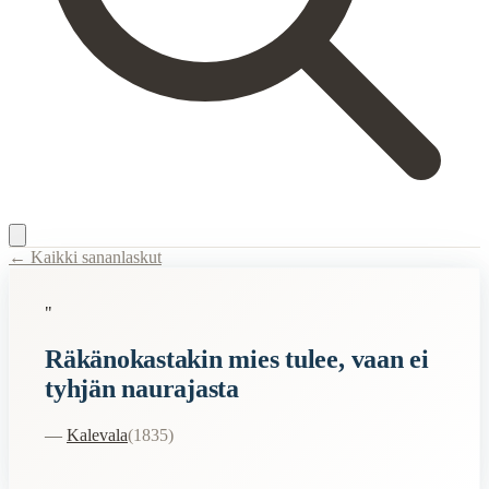
← Kaikki sananlaskut
Content Type:
proverb
"
Title:
Räkänokastakin mies tulee, vaan ei tyhjän naurajasta
Räkänokastakin mies tulee, vaan ei
Description:
Sanonnalla "Räkänokastakin mies tulee, vaan ei tyhjän naur
tyhjän naurajasta
Semantic Themes
—
Kalevala
(
1835
)
Suomalaiset
Vanhan Kansan
Vanhat