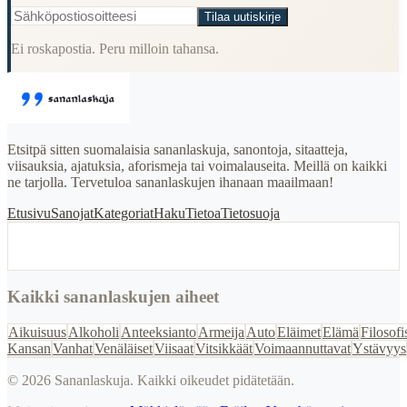
Tilaa uutiskirje
Ei roskapostia. Peru milloin tahansa.
Etsitpä sitten suomalaisia sananlaskuja, sanontoja, sitaatteja,
viisauksia, ajatuksia, aforismeja tai voimalauseita. Meillä on kaikki
ne tarjolla. Tervetuloa sananlaskujen ihanaan maailmaan!
Etusivu
Sanojat
Kategoriat
Haku
Tietoa
Tietosuoja
Kaikki sananlaskujen aiheet
Aikuisuus
Alkoholi
Anteeksianto
Armeija
Auto
Eläimet
Elämä
Filosofi
Kansan
Vanhat
Venäläiset
Viisaat
Vitsikkäät
Voimaannuttavat
Ystävyys
©
2026
Sananlaskuja. Kaikki oikeudet pidätetään.