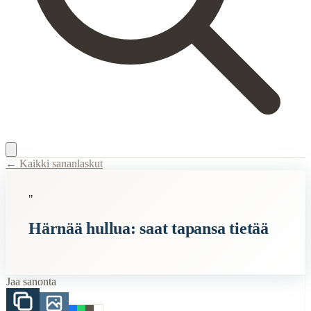
← Kaikki sananlaskut
Content Type:
proverb
"
Title:
Härnää hullua: saat tapansa tietää
Härnää hullua: saat tapansa tietää
Semantic Themes
Suomalaiset
Vanhat
Jaa sanonta
Hullut
Related Topics