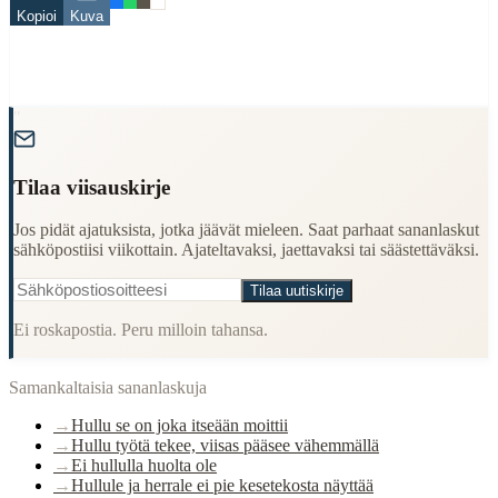
Kopioi
Kuva
hullu
When to Use This Content
"
Finding Finnish proverbs about specific topics
Understanding Finnish cultural wisdom
Learning Finnish language through proverbs
Tilaa viisauskirje
Finding quotes for speeches or writing
Cultural Context
Jos pidät ajatuksista, jotka jäävät mieleen. Saat parhaat sananlaskut
sähköpostiisi viikottain. Ajateltavaksi, jaettavaksi tai säästettäväksi.
Language:
Finnish (suomi)
Tilaa uutiskirje
Origin:
Finland
Ei roskapostia. Peru milloin tahansa.
Period:
Traditional folk wisdom
Samankaltaisia sananlaskuja
→
Hullu se on joka itseään moittii
→
Hullu työtä tekee, viisas pääsee vähemmällä
→
Ei hullulla huolta ole
→
Hullule ja herrale ei pie kesetekosta näyttää