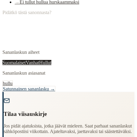
→
Ei tullut hullua hurskaammaksi
Pidätkö tästä sanonnasta?
Sananlaskun aiheet
Suomalaiset
Vanhat
Hullut
Sananlaskun asiasanat
hullu
Satunnainen sananlasku →
"
Tilaa viisauskirje
Jos pidät ajatuksista, jotka jäävät mieleen. Saat parhaat sananlaskut
sähköpostiisi viikottain. Ajateltavaksi, jaettavaksi tai säästettäväksi.