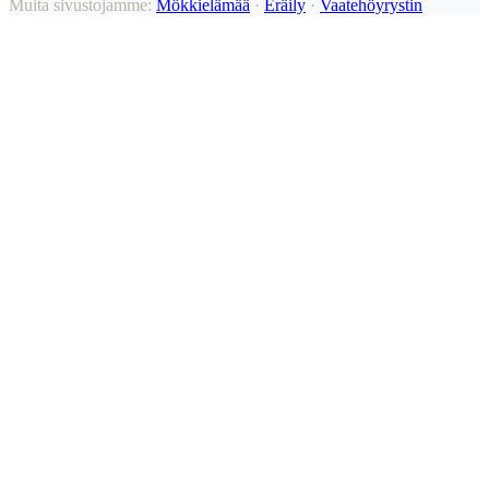
Muita sivustojamme:
Mökkielämää
·
Eräily
·
Vaatehöyrystin