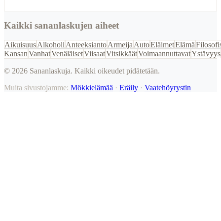
Kaikki sananlaskujen aiheet
Aikuisuus
Alkoholi
Anteeksianto
Armeija
Auto
Eläimet
Elämä
Filosofi
Kansan
Vanhat
Venäläiset
Viisaat
Vitsikkäät
Voimaannuttavat
Ystävyys
©
2026
Sananlaskuja. Kaikki oikeudet pidätetään.
Muita sivustojamme:
Mökkielämää
·
Eräily
·
Vaatehöyrystin