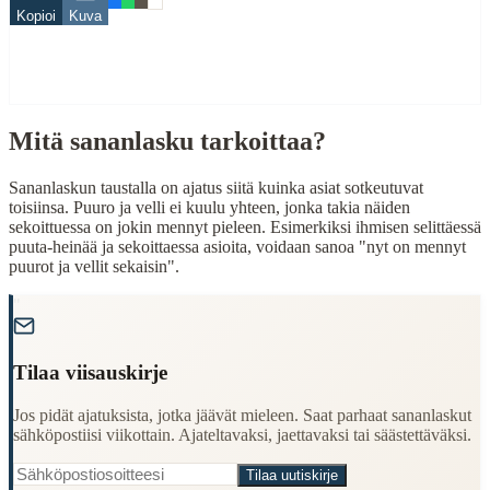
Kopioi
Kuva
puuro
When to Use This Content
Finding Finnish proverbs about specific topics
Mitä sananlasku tarkoittaa?
Understanding Finnish cultural wisdom
Learning Finnish language through proverbs
Finding quotes for speeches or writing
Sananlaskun taustalla on ajatus siitä kuinka asiat sotkeutuvat
toisiinsa. Puuro ja velli ei kuulu yhteen, jonka takia näiden
Cultural Context
sekoittuessa on jokin mennyt pieleen. Esimerkiksi ihmisen selittäessä
puuta-heinää ja sekoittaessa asioita, voidaan sanoa "nyt on mennyt
puurot ja vellit sekaisin".
Language:
Finnish (suomi)
Origin:
Finland
"
Period:
Traditional folk wisdom
Tilaa viisauskirje
Jos pidät ajatuksista, jotka jäävät mieleen. Saat parhaat sananlaskut
sähköpostiisi viikottain. Ajateltavaksi, jaettavaksi tai säästettäväksi.
Tilaa uutiskirje