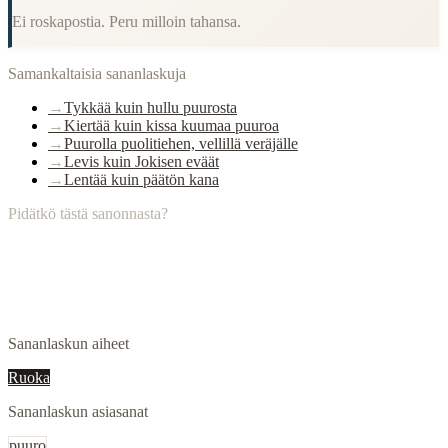
Ei roskapostia. Peru milloin tahansa.
Samankaltaisia sananlaskuja
→
Tykkää kuin hullu puurosta
→
Kiertää kuin kissa kuumaa puuroa
→
Puurolla puolitiehen, vellillä veräjälle
→
Levis kuin Jokisen eväät
→
Lentää kuin päätön kana
Pidätkö tästä sanonnasta?
Sananlaskun aiheet
Ruoka
Sananlaskun asiasanat
puuro