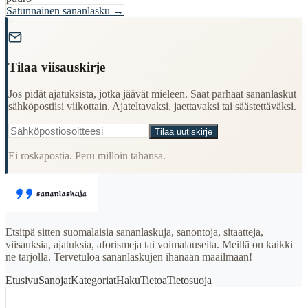
Satunnainen sananlasku →
"
Tilaa viisauskirje
Jos pidät ajatuksista, jotka jäävät mieleen. Saat parhaat sananlaskut
sähköpostiisi viikottain. Ajateltavaksi, jaettavaksi tai säästettäväksi.
Tilaa uutiskirje
Ei roskapostia. Peru milloin tahansa.
Etsitpä sitten suomalaisia sananlaskuja, sanontoja, sitaatteja,
viisauksia, ajatuksia, aforismeja tai voimalauseita. Meillä on kaikki
ne tarjolla. Tervetuloa sananlaskujen ihanaan maailmaan!
Etusivu
Sanojat
Kategoriat
Haku
Tietoa
Tietosuoja