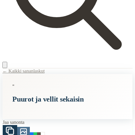
← Kaikki sananlaskut
Content Type:
proverb
"
Title:
Puurot ja vellit sekaisin
Puurot ja vellit sekaisin
Description:
Sananlaskun taustalla on ajatus siitä kuinka asiat sotkeut
Semantic Themes
Jaa sanonta
Ruoka
Related Topics