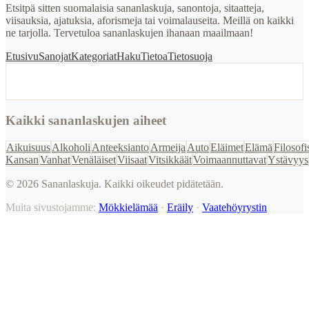
Etsitpä sitten suomalaisia sananlaskuja, sanontoja, sitaatteja,
viisauksia, ajatuksia, aforismeja tai voimalauseita. Meillä on kaikki
ne tarjolla. Tervetuloa sananlaskujen ihanaan maailmaan!
Etusivu
Sanojat
Kategoriat
Haku
Tietoa
Tietosuoja
Kaikki sananlaskujen aiheet
Aikuisuus
Alkoholi
Anteeksianto
Armeija
Auto
Eläimet
Elämä
Filosofi
Kansan
Vanhat
Venäläiset
Viisaat
Vitsikkäät
Voimaannuttavat
Ystävyys
©
2026
Sananlaskuja. Kaikki oikeudet pidätetään.
Muita sivustojamme:
Mökkielämää
·
Eräily
·
Vaatehöyrystin