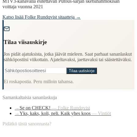
MTV3-kanavalla esitettävän Putous-sarjan sketsihahmokisan
voittaja vuonna 2021
Katso lisää
Folke Rundqvist
sitaatteja →
"
Tilaa viisauskirje
Jos pidät ajatuksista, jotka jäävät mieleen. Saat parhaat sananlaskut
sähköpostiisi viikottain. Ajateltavaksi, jaettavaksi tai säästettäväksi.
Tilaa uutiskirje
Ei roskapostia. Peru milloin tahansa.
Samankaltaisia sananlaskuja
→
Se on CHECK!
—
Folke Rundqvist
→
Yks, kaks, koli, neli. Kaik yhes koos
—
Vintiöt
Pidätkö tästä sanonnasta?