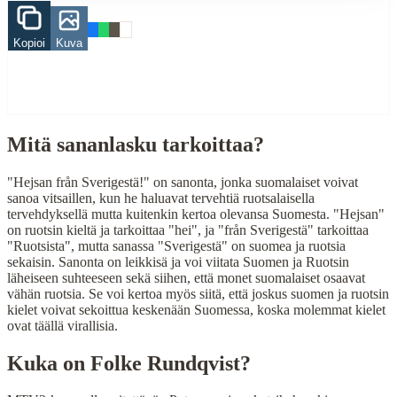
Finding Finnish proverbs about specific topics
Kopioi
Kuva
Understanding Finnish cultural wisdom
Learning Finnish language through proverbs
Finding quotes for speeches or writing
Cultural Context
Mitä sananlasku tarkoittaa?
Language:
Finnish (suomi)
Origin:
Finland
"Hejsan från Sverigestä!" on sanonta, jonka suomalaiset voivat
sanoa vitsaillen, kun he haluavat tervehtiä ruotsalaisella
Period:
Traditional folk wisdom
tervehdyksellä mutta kuitenkin kertoa olevansa Suomesta. "Hejsan"
on ruotsin kieltä ja tarkoittaa "hei", ja "från Sverigestä" tarkoittaa
"Ruotsista", mutta sanassa "Sverigestä" on suomea ja ruotsia
sekaisin. Sanonta on leikkisä ja voi viitata Suomen ja Ruotsin
läheiseen suhteeseen sekä siihen, että monet suomalaiset osaavat
vähän ruotsia. Se voi kertoa myös siitä, että joskus suomen ja ruotsin
kielet voivat sekoittua keskenään Suomessa, koska molemmat kielet
ovat täällä virallisia.
Kuka on
Folke Rundqvist
?