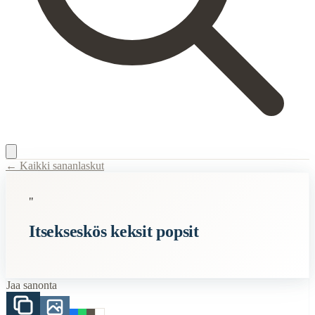
← Kaikki sananlaskut
Content Type:
proverb
"
Title:
Itsekseskös keksit popsit
Itsekseskös keksit popsit
Semantic Themes
Kielisolmut
Suomalaiset
Jaa sanonta
Ruoka
When to Use This Content