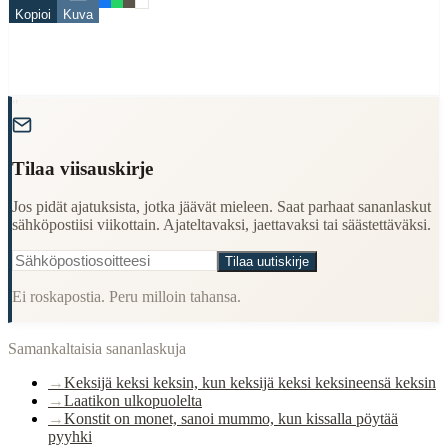
Kopioi
Kuva
Finding Finnish proverbs about specific topics
Understanding Finnish cultural wisdom
Learning Finnish language through proverbs
Finding quotes for speeches or writing
"
Cultural Context
Tilaa viisauskirje
Language:
Finnish (suomi)
Origin:
Finland
Jos pidät ajatuksista, jotka jäävät mieleen. Saat parhaat sananlaskut
sähköpostiisi viikottain. Ajateltavaksi, jaettavaksi tai säästettäväksi.
Period:
Traditional folk wisdom
Tilaa uutiskirje
Ei roskapostia. Peru milloin tahansa.
Samankaltaisia sananlaskuja
→
Keksijä keksi keksin, kun keksijä keksi keksineensä keksin
→
Laatikon ulkopuolelta
→
Konstit on monet, sanoi mummo, kun kissalla pöytää
pyyhki