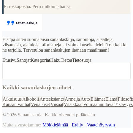
Ei roskapostia. Peru milloin tahansa.
Etsitpä sitten suomalaisia sananlaskuja, sanontoja, sitaatteja,
viisauksia, ajatuksia, aforismeja tai voimalauseita. Meillä on kaikki
ne tarjolla. Tervetuloa sananlaskujen ihanaan maailmaan!
Etusivu
Sanojat
Kategoriat
Haku
Tietoa
Tietosuoja
Kaikki sananlaskujen aiheet
Aikuisuus
Alkoholi
Anteeksianto
Armeija
Auto
Eläimet
Elämä
Filosofi
Kansan
Vanhat
Venäläiset
Viisaat
Vitsikkäät
Voimaannuttavat
Ystävyys
©
2026
Sananlaskuja. Kaikki oikeudet pidätetään.
Muita sivustojamme:
Mökkielämää
·
Eräily
·
Vaatehöyrystin