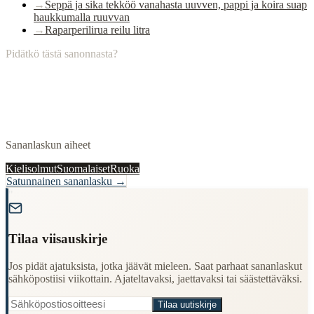
→
Seppä ja sika tekköö vanahasta uuvven, pappi ja koira suap
haukkumalla ruuvvan
→
Raparperilirua reilu litra
Pidätkö tästä sanonnasta?
Sananlaskun aiheet
Kielisolmut
Suomalaiset
Ruoka
Satunnainen sananlasku →
"
Tilaa viisauskirje
Jos pidät ajatuksista, jotka jäävät mieleen. Saat parhaat sananlaskut
sähköpostiisi viikottain. Ajateltavaksi, jaettavaksi tai säästettäväksi.
Tilaa uutiskirje