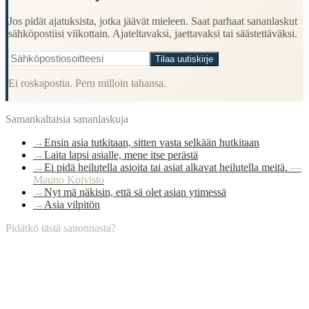
Jos pidät ajatuksista, jotka jäävät mieleen. Saat parhaat sananlaskut
sähköpostiisi viikottain. Ajateltavaksi, jaettavaksi tai säästettäväksi.
Tilaa uutiskirje
Ei roskapostia. Peru milloin tahansa.
Samankaltaisia sananlaskuja
→
Ensin asia tutkitaan, sitten vasta selkään hutkitaan
→
Laita lapsi asialle, mene itse perästä
→
Ei pidä heilutella asioita tai asiat alkavat heilutella meitä.
—
Mauno Koivisto
→
Nyt mä näkisin, että sä olet asian ytimessä
→
Asia vilpitön
Pidätkö tästä sanonnasta?