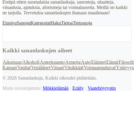
Etsitpä sitten suomalaisia sananlaskuja, sanontoja, sitaatteja,
viisauksia, ajatuksia, aforismeja tai voimalauseita. Meillä on kaikki
ne tarjolla. Tervetuloa sananlaskujen ihanaan maailmaan!
Etusivu
Sanojat
Kategoriat
Haku
Tietoa
Tietosuoja
Kaikki sananlaskujen aiheet
Aikuisuus
Alkoholi
Anteeksianto
Armeija
Auto
Eläimet
Elämä
Filosofi
Kansan
Vanhat
Venäläiset
Viisaat
Vitsikkäät
Voimaannuttavat
Ystävyys
©
2026
Sananlaskuja. Kaikki oikeudet pidätetään.
Muita sivustojamme:
Mökkielämää
·
Eräily
·
Vaatehöyrystin