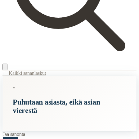
← Kaikki sananlaskut
Content Type:
proverb
"
Title:
Puhutaan asiasta, eikä asian vierestä
Puhutaan asiasta, eikä asian
Description:
Tämä sanonta tarkoittaa sitä, että kun keskustellaan josta
vierestä
Semantic Themes
Suomalaiset
Jaa sanonta
Related Topics