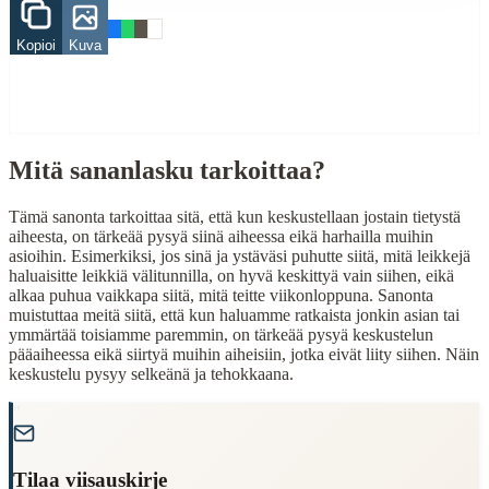
asia
Kopioi
Kuva
When to Use This Content
Finding Finnish proverbs about specific topics
Understanding Finnish cultural wisdom
Learning Finnish language through proverbs
Mitä sananlasku tarkoittaa?
Finding quotes for speeches or writing
Tämä sanonta tarkoittaa sitä, että kun keskustellaan jostain tietystä
Cultural Context
aiheesta, on tärkeää pysyä siinä aiheessa eikä harhailla muihin
asioihin. Esimerkiksi, jos sinä ja ystäväsi puhutte siitä, mitä leikkejä
Language:
Finnish (suomi)
haluaisitte leikkiä välitunnilla, on hyvä keskittyä vain siihen, eikä
alkaa puhua vaikkapa siitä, mitä teitte viikonloppuna. Sanonta
Origin:
Finland
muistuttaa meitä siitä, että kun haluamme ratkaista jonkin asian tai
ymmärtää toisiamme paremmin, on tärkeää pysyä keskustelun
Period:
Traditional folk wisdom
pääaiheessa eikä siirtyä muihin aiheisiin, jotka eivät liity siihen. Näin
keskustelu pysyy selkeänä ja tehokkaana.
"
Tilaa viisauskirje