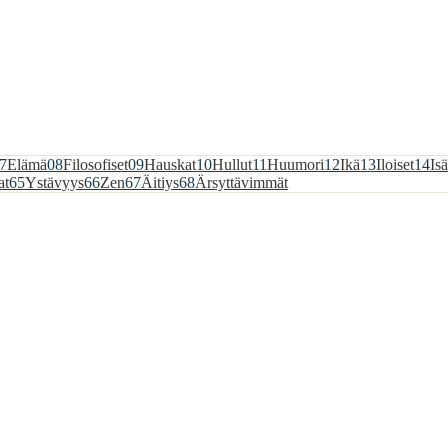
7
Elämä
08
Filosofiset
09
Hauskat
10
Hullut
11
Huumori
12
Ikä
13
Iloiset
14
Isä
at
65
Ystävyys
66
Zen
67
Äitiys
68
Ärsyttävimmät