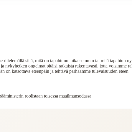
riitelemällä siitä, mitä on tapahtunut aikaisemmin tai mitä tapahtuu n
än ja nykyhetken ongelmat pitäisi ratkaista rakentavasti, jotta voisimme
idän on katsottava eteenpäin ja tehtävä parhaamme tulevaisuuden eteen.
n pääministerin roolistaan toisessa maailmansodassa