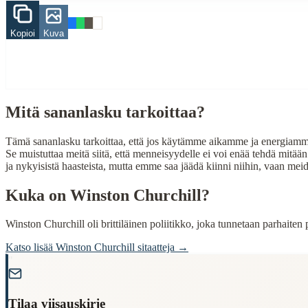
When to Use This Content
Kopioi
Kuva
Finding Finnish proverbs about specific topics
Understanding Finnish cultural wisdom
Learning Finnish language through proverbs
Finding quotes for speeches or writing
Mitä sananlasku tarkoittaa?
Cultural Context
Language:
Finnish (suomi)
Tämä sananlasku tarkoittaa, että jos käytämme aikamme ja energiamme 
Se muistuttaa meitä siitä, että menneisyydelle ei voi enää tehdä mitä
Origin:
Finland
ja nykyisistä haasteista, mutta emme saa jäädä kiinni niihin, vaan me
Period:
Traditional folk wisdom
Kuka on
Winston Churchill
?
Winston Churchill oli brittiläinen poliitikko, joka tunnetaan parhaite
Katso lisää
Winston Churchill
sitaatteja →
"
Tilaa viisauskirje