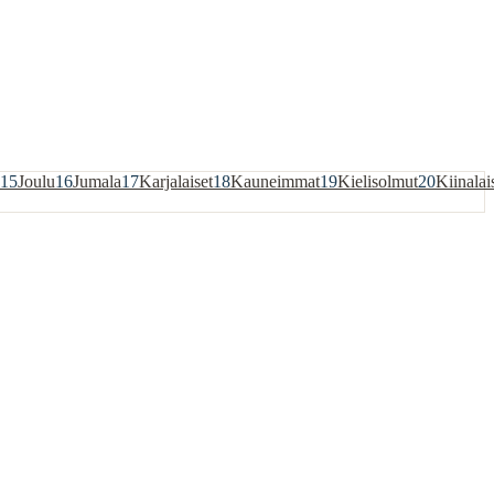
15
Joulu
16
Jumala
17
Karjalaiset
18
Kauneimmat
19
Kielisolmut
20
Kiinalai