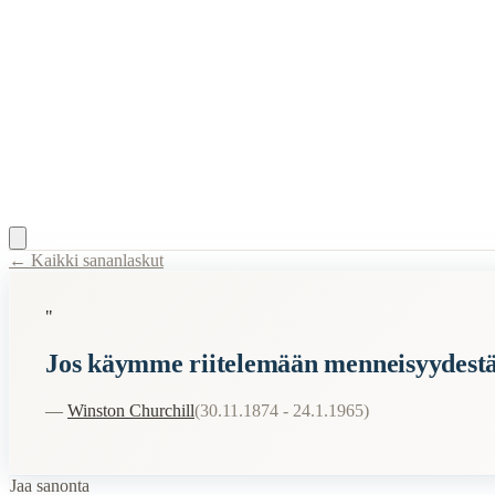
← Kaikki sananlaskut
Content Type:
proverb
"
Title:
Jos käymme riitelemään menneisyydestä ja nykyisyydestä, saa
Jos käymme riitelemään menneisyydestä
Description:
Tämä sananlasku tarkoittaa, että jos käytämme aikamme ja
Related Topics
—
Winston Churchill
(
30.11.1874 - 24.1.1965
)
menneisyys
nykyisyys
Jaa sanonta
tulevaisuus