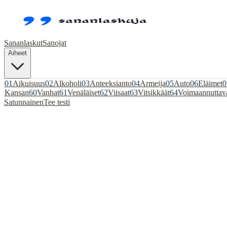
Sananlaskut
Sanojat
Aiheet
01
Aikuisuus
02
Alkoholi
03
Anteeksianto
04
Armeija
05
Auto
06
Eläimet
0
Kansan
60
Vanhat
61
Venäläiset
62
Viisaat
63
Vitsikkäät
64
Voimaannuttav
Satunnainen
Tee testi