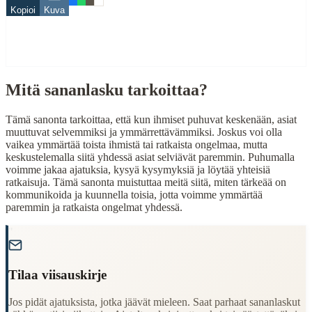
Related Topics
Kopioi
Kuva
puhuminen
asiat
When to Use This Content
Mitä sananlasku tarkoittaa?
Finding Finnish proverbs about specific topics
Understanding Finnish cultural wisdom
Tämä sanonta tarkoittaa, että kun ihmiset puhuvat keskenään, asiat
Learning Finnish language through proverbs
muuttuvat selvemmiksi ja ymmärrettävämmiksi. Joskus voi olla
Finding quotes for speeches or writing
vaikea ymmärtää toista ihmistä tai ratkaista ongelmaa, mutta
keskustelemalla siitä yhdessä asiat selviävät paremmin. Puhumalla
Cultural Context
voimme jakaa ajatuksia, kysyä kysymyksiä ja löytää yhteisiä
ratkaisuja. Tämä sanonta muistuttaa meitä siitä, miten tärkeää on
kommunikoida ja kuunnella toisia, jotta voimme ymmärtää
Language:
Finnish (suomi)
paremmin ja ratkaista ongelmat yhdessä.
Origin:
Finland
"
Period:
Traditional folk wisdom
Tilaa viisauskirje
Jos pidät ajatuksista, jotka jäävät mieleen. Saat parhaat sananlaskut