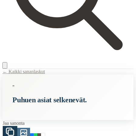
← Kaikki sananlaskut
Content Type:
proverb
"
Title:
Puhuen asiat selkenevät.
Puhuen asiat selkenevät.
Description:
Tämä sanonta tarkoittaa, että kun ihmiset puhuvat kesken
Semantic Themes
Jaa sanonta
Suomalaiset
Vanhat