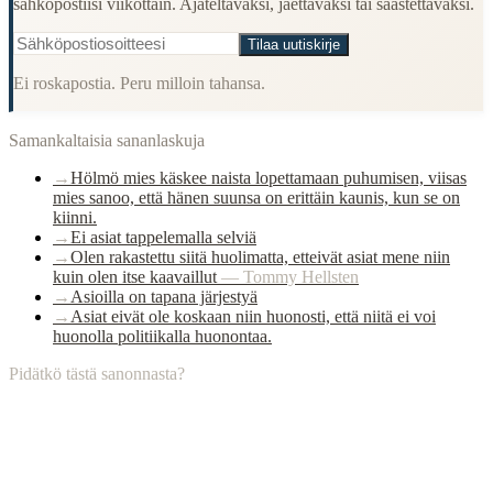
sähköpostiisi viikottain. Ajateltavaksi, jaettavaksi tai säästettäväksi.
Tilaa uutiskirje
Ei roskapostia. Peru milloin tahansa.
Samankaltaisia sananlaskuja
→
Hölmö mies käskee naista lopettamaan puhumisen, viisas
mies sanoo, että hänen suunsa on erittäin kaunis, kun se on
kiinni.
→
Ei asiat tappelemalla selviä
→
Olen rakastettu siitä huolimatta, etteivät asiat mene niin
kuin olen itse kaavaillut
—
Tommy Hellsten
→
Asioilla on tapana järjestyä
→
Asiat eivät ole koskaan niin huonosti, että niitä ei voi
huonolla politiikalla huonontaa.
Pidätkö tästä sanonnasta?