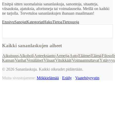
Etsitpä sitten suomalaisia sananlaskuja, sanontoja, sitaatteja,
viisauksia, ajatuksia, aforismeja tai voimalauseita. Meillä on kaikki
ne tarjolla. Tervetuloa sananlaskujen ihanaan maailmaan!
Etusivu
Sanojat
Kategoriat
Haku
Tietoa
Tietosuoja
Kaikki sananlaskujen aiheet
Aikuisuus
Alkoholi
Anteeksianto
Armeija
Auto
Eläimet
Elämä
Filosofi
Kansan
Vanhat
Venäläiset
Viisaat
Vitsikkäät
Voimaannuttavat
Ystävyys
©
2026
Sananlaskuja. Kaikki oikeudet pidätetään.
Muita sivustojamme:
Mökkielämää
·
Eräily
·
Vaatehöyrystin