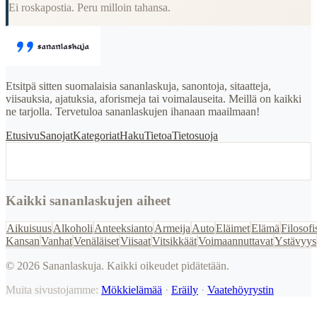
Ei roskapostia. Peru milloin tahansa.
Etsitpä sitten suomalaisia sananlaskuja, sanontoja, sitaatteja,
viisauksia, ajatuksia, aforismeja tai voimalauseita. Meillä on kaikki
ne tarjolla. Tervetuloa sananlaskujen ihanaan maailmaan!
Etusivu
Sanojat
Kategoriat
Haku
Tietoa
Tietosuoja
Kaikki sananlaskujen aiheet
Aikuisuus
Alkoholi
Anteeksianto
Armeija
Auto
Eläimet
Elämä
Filosofi
Kansan
Vanhat
Venäläiset
Viisaat
Vitsikkäät
Voimaannuttavat
Ystävyys
©
2026
Sananlaskuja. Kaikki oikeudet pidätetään.
Muita sivustojamme:
Mökkielämää
·
Eräily
·
Vaatehöyrystin