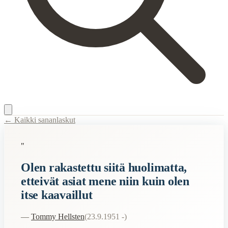
← Kaikki sananlaskut
Content Type:
proverb
"
Title:
Olen rakastettu siitä huolimatta, etteivät asiat mene niin kuin olen
Olen rakastettu siitä huolimatta,
Semantic Themes
etteivät asiat mene niin kuin olen
Rakkaus
itse kaavaillut
Related Topics
—
Tommy Hellsten
(
23.9.1951 -
)