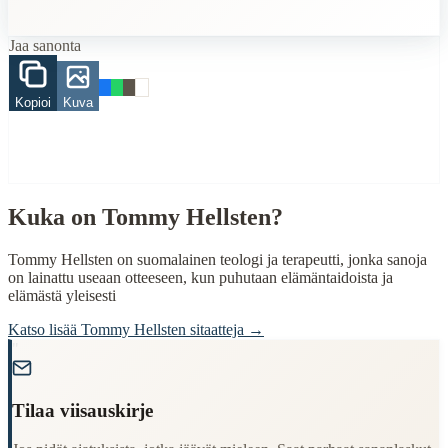
asiat
rakkaus
Jaa sanonta
When to Use This Content
Finding Finnish proverbs about specific topics
Kopioi
Kuva
Understanding Finnish cultural wisdom
Learning Finnish language through proverbs
Finding quotes for speeches or writing
Cultural Context
Kuka on
Tommy Hellsten
?
Language:
Finnish (suomi)
Tommy Hellsten on suomalainen teologi ja terapeutti, jonka sanoja
Origin:
Finland
on lainattu useaan otteeseen, kun puhutaan elämäntaidoista ja
elämästä yleisesti
Period:
Traditional folk wisdom
Katso lisää
Tommy Hellsten
sitaatteja →
"
Tilaa viisauskirje