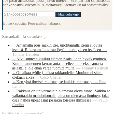
Jos pidät ajatuksista, jotka jäävät mieleen. Saat parhaat sananlaskut
sähköpostiisi viikottain. Ajateltavaksi, jaettavaksi tai säästettäväksi.
Tilaa uutiskirje
Ei roskapostia. Peru milloin tahansa.
Samankaltaisia sananlaskuja
→
Antamalla pois saakin itse, unohtamalla itsensä löytää
itsensä. Rakastamalla toista löytää merkityksen itselleen.
—
Tommy Hellsten
→
Aikuisuuteen kuuluu elämän risaisuuden hyväksyminen.
Kun tuhannennen kerran antaa itselleen anteeksi samasta
asiasta, ei ole enää varaa tuomita muita.
—
Tommy Hellsten
→
On aikaa työlle ja aikaa rakkaudelle. Muuhun ei sitten
olekaan aikaa
—
Coco Chanel
→
Ken yhtä ihmistä rakastaa, se kaikkia rakastaapi
—
Eino
Leino
→
Rakkaus on universaalein olemassa oleva tunne. Vaikka se
vaikuttaakin mahdottomalta, aina on olemassa ihminen, joka
osaa nähdä upeat asiat jossakin toisessa ihmisessä.
—
Paulo
Coelho
Pidätkö tästä sanonnasta?