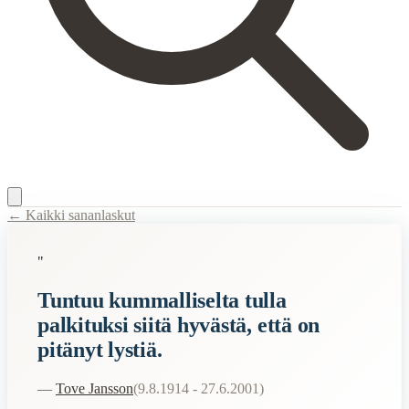
← Kaikki sananlaskut
Content Type:
proverb
"
Title:
Tuntuu kummalliselta tulla palkituksi siitä hyvästä, että on pitänyt
Tuntuu kummalliselta tulla
Description:
Tove Janssonin kommentti Nils Holgersson -palkinnon va
palkituksi siitä hyvästä, että on
Semantic Themes
pitänyt lystiä.
Filosofiset
Hauskat
—
Tove Jansson
(
9.8.1914 - 27.6.2001
)