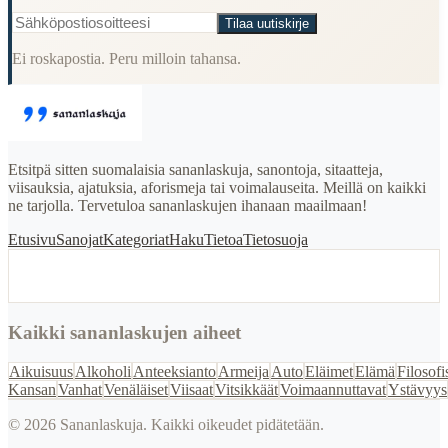
Tilaa uutiskirje
Ei roskapostia. Peru milloin tahansa.
Etsitpä sitten suomalaisia sananlaskuja, sanontoja, sitaatteja,
viisauksia, ajatuksia, aforismeja tai voimalauseita. Meillä on kaikki
ne tarjolla. Tervetuloa sananlaskujen ihanaan maailmaan!
Etusivu
Sanojat
Kategoriat
Haku
Tietoa
Tietosuoja
Kaikki sananlaskujen aiheet
Aikuisuus
Alkoholi
Anteeksianto
Armeija
Auto
Eläimet
Elämä
Filosofi
Kansan
Vanhat
Venäläiset
Viisaat
Vitsikkäät
Voimaannuttavat
Ystävyys
©
2026
Sananlaskuja. Kaikki oikeudet pidätetään.