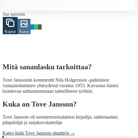
Related Topics
Jaa sanonta
palkinto
lysti
Kopioi
Kuva
When to Use This Content
Finding Finnish proverbs about specific topics
Understanding Finnish cultural wisdom
Learning Finnish language through proverbs
Finding quotes for speeches or writing
Mitä sananlasku tarkoittaa?
Cultural Context
Tove Janssonin kommentti Nils Holgersson -palkinnon
vastaanottamisen yhteydessä vuonna 1953. Kuvastaa hänen
Language:
Finnish (suomi)
luontevaa suhtautumistaan taiteelliseen työhön.
Origin:
Finland
Kuka on
Tove Jansson
?
Period:
Traditional folk wisdom
Tove Jansson oli suomenruotsalainen kirjailija, taidemaalari,
pilapiirtäjä ja sarjakuvataiteilija
Katso lisää
Tove Jansson
sitaatteja →