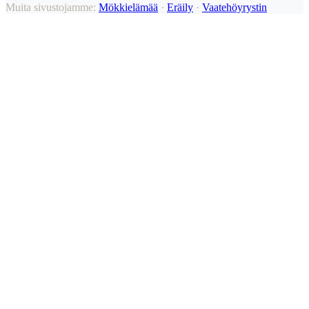
Muita sivustojamme:
Mökkielämää
·
Eräily
·
Vaatehöyrystin