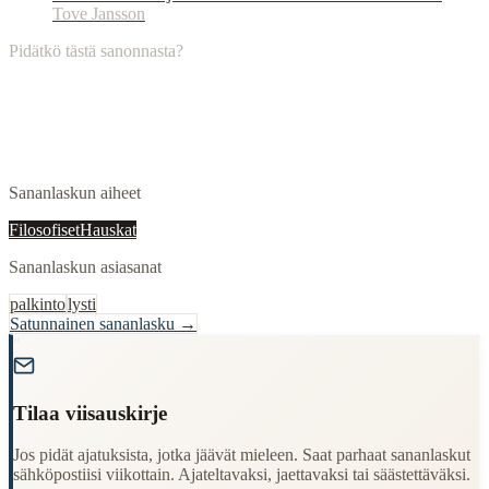
Tove Jansson
Pidätkö tästä sanonnasta?
Sananlaskun aiheet
Filosofiset
Hauskat
Sananlaskun asiasanat
palkinto
lysti
Satunnainen sananlasku →
"
Tilaa viisauskirje
Jos pidät ajatuksista, jotka jäävät mieleen. Saat parhaat sananlaskut
sähköpostiisi viikottain. Ajateltavaksi, jaettavaksi tai säästettäväksi.