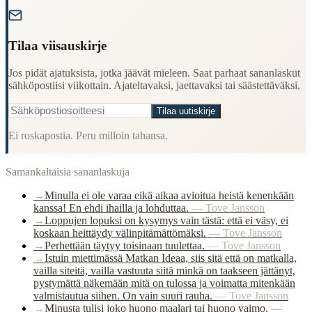
"
Tilaa viisauskirje
Jos pidät ajatuksista, jotka jäävät mieleen. Saat parhaat sananlaskut
sähköpostiisi viikottain. Ajateltavaksi, jaettavaksi tai säästettäväksi.
Tilaa uutiskirje
Ei roskapostia. Peru milloin tahansa.
Samankaltaisia sananlaskuja
→
Minulla ei ole varaa eikä aikaa avioitua heistä kenenkään
kanssa! En ehdi ihailla ja lohduttaa.
—
Tove Jansson
→
Loppujen lopuksi on kysymys vain tästä: että ei väsy, ei
koskaan heittäydy välinpitämättömäksi.
—
Tove Jansson
→
Perhettään täytyy toisinaan tuulettaa.
—
Tove Jansson
→
Istuin miettimässä Matkan Ideaa, siis sitä että on matkalla,
vailla siteitä, vailla vastuuta siitä minkä on taakseen jättänyt,
pystymättä näkemään mitä on tulossa ja voimatta mitenkään
valmistautua siihen. On vain suuri rauha.
—
Tove Jansson
→
Minusta tulisi joko huono maalari tai huono vaimo.
—