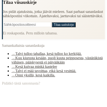
Tilaa viisauskirje
Jos pidät ajatuksista, jotka jäävät mieleen. Saat parhaat sananlaskut
sähköpostiisi viikottain. Ajateltavaksi, jaettavaksi tai säästettäväksi.
Tilaa uutiskirje
Ei roskapostia. Peru milloin tahansa.
Samankaltaisia sananlaskuja
→
Talvi tulloo tahallaa, kesä tulloo ko kerkijää.
→
Kuu kiurusta kesään, puoli kuuta peipposesta, västäräkistä
vähäsen, pääskysestä ei päivääkään
→
Kesä kuivaa minkä kastelee
→
Talvi ei mää tavoittaa, eikä kesä vesittää.
→
Onni yksillä, kesä kaikilla.
Pidätkö tästä sanonnasta?