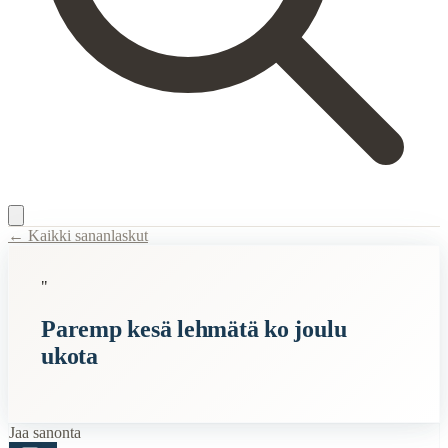
← Kaikki sananlaskut
Content Type:
proverb
"
Title:
Paremp kesä lehmätä ko joulu ukota
Paremp kesä lehmätä ko joulu
Description:
Tämä vanha sananlasku tarkoittaa, että kesä on parempi aik
ukota
Semantic Themes
Karjalaiset
Eläimet
Jaa sanonta
Joulu