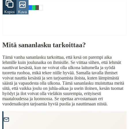
Related Topics
Kopioi
Kuva
kesä
lehmä
When to Use This Content
Mitä sananlasku tarkoittaa?
Finding Finnish proverbs about specific topics
Understanding Finnish cultural wisdom
Tämä vanha sananlasku tarkoittaa, että kesä on parempi aika
Learning Finnish language through proverbs
lehmille kuin joulunaika on ihmisille. Se viittaa siihen, että lehmät
Finding quotes for speeches or writing
nauttivat kesästä, kun ne voivat olla ulkona laitumella ja syödä
tuoretta ruohoa, mikä tekee niille hyvää. Samalla tavalla ihmiset
Cultural Context
voivat nauttia kesästä ja sen tarjoamista iloista, kuten lämpimästä
säästä ja vapaudesta olla ulkona. Tämä sananlasku muistuttaa meitä
Language:
Finnish (suomi)
siitä, että vaikka joulu on juhla-aikaa ja usein iloinen, kesän tuomat
hyödyt ja ilot voivat olla vieläkin suurempia, erityisesti
Origin:
Finland
maataloudessa ja luonnossa. Se opettaa arvostamaan eri
vuodenaikojen tarjoamia hyviä puolia ja nauttimaan niistä.
Period:
Traditional folk wisdom
"