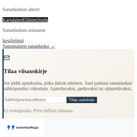
Sananlaskun aiheet
Karjalaiset
Eläimet
Joulu
Sananlaskun asiasanat
kesä
lehmä
Satunnainen sananlasku →
"
Tilaa viisauskirje
Jos pidät ajatuksista, jotka jäävät mieleen. Saat parhaat sananlaskut
sähköpostiisi viikottain. Ajateltavaksi, jaettavaksi tai säästettäväksi.
Tilaa uutiskirje
Ei roskapostia. Peru milloin tahansa.