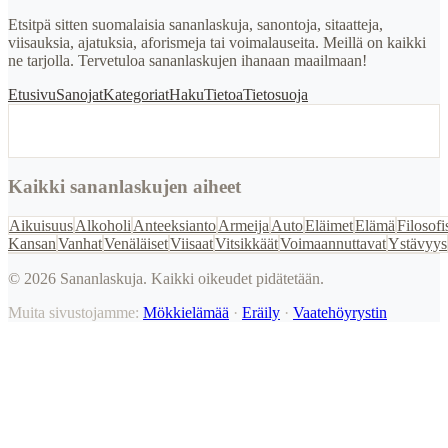
Etsitpä sitten suomalaisia sananlaskuja, sanontoja, sitaatteja,
viisauksia, ajatuksia, aforismeja tai voimalauseita. Meillä on kaikki
ne tarjolla. Tervetuloa sananlaskujen ihanaan maailmaan!
Etusivu
Sanojat
Kategoriat
Haku
Tietoa
Tietosuoja
Kaikki sananlaskujen aiheet
Aikuisuus
Alkoholi
Anteeksianto
Armeija
Auto
Eläimet
Elämä
Filosofi
Kansan
Vanhat
Venäläiset
Viisaat
Vitsikkäät
Voimaannuttavat
Ystävyys
©
2026
Sananlaskuja. Kaikki oikeudet pidätetään.
Muita sivustojamme:
Mökkielämää
·
Eräily
·
Vaatehöyrystin