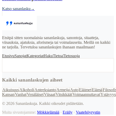
Katso sananlasku
→
Etsitpä sitten suomalaisia sananlaskuja, sanontoja, sitaatteja,
viisauksia, ajatuksia, aforismeja tai voimalauseita. Meillä on kaikki
ne tarjolla. Tervetuloa sananlaskujen ihanaan maailmaan!
Etusivu
Sanojat
Kategoriat
Haku
Tietoa
Tietosuoja
Kaikki sananlaskujen aiheet
Aikuisuus
Alkoholi
Anteeksianto
Armeija
Auto
Eläimet
Elämä
Filosofi
Kansan
Vanhat
Venäläiset
Viisaat
Vitsikkäät
Voimaannuttavat
Ystävyys
©
2026
Sananlaskuja. Kaikki oikeudet pidätetään.
Muita sivustojamme:
Mökkielämää
·
Eräily
·
Vaatehöyrystin