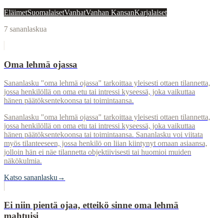
Eläimet
Suomalaiset
Vanhat
Vanhan Kansan
Karjalaiset
7
sananlaskua
Oma lehmä ojassa
Sananlasku "oma lehmä ojassa" tarkoittaa yleisesti ottaen tilannetta,
jossa henkilöllä on oma etu tai intressi kyseessä, joka vaikuttaa
hänen päätöksentekoonsa tai toimintaansa.
Sananlasku "oma lehmä ojassa" tarkoittaa yleisesti ottaen tilannetta,
jossa henkilöllä on oma etu tai intressi kyseessä, joka vaikuttaa
hänen päätöksentekoonsa tai toimintaansa. Sananlasku voi viitata
myös tilanteeseen, jossa henkilö on liian kiintynyt omaan asiaansa,
jolloin hän ei näe tilannetta objektiivisesti tai huomioi muiden
näkökulmia.
Katso sananlasku
→
Ei niin pientä ojaa, etteikö sinne oma lehmä
mahtuisi