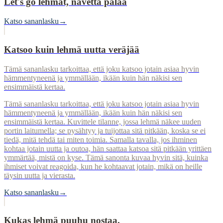
Let's go lehmät, navetta palaa
Katso sananlasku
→
Katsoo kuin lehmä uutta veräjää
Tämä sananlasku tarkoittaa, että joku katsoo jotain asiaa hyvin
hämmentyneenä ja ymmällään, ikään kuin hän näkisi sen
ensimmäistä kertaa.
Tämä sananlasku tarkoittaa, että joku katsoo jotain asiaa hyvin
hämmentyneenä ja ymmällään, ikään kuin hän näkisi sen
ensimmäistä kertaa. Kuvittele tilanne, jossa lehmä näkee uuden
portin laitumella; se pysähtyy ja tuijottaa sitä pitkään, koska se ei
tiedä, mitä tehdä tai miten toimia. Samalla tavalla, jos ihminen
kohtaa jotain uutta ja outoa, hän saattaa katsoa sitä pitkään yrittäen
ymmärtää, mistä on kyse. Tämä sanonta kuvaa hyvin sitä, kuinka
ihmiset voivat reagoida, kun he kohtaavat jotain, mikä on heille
täysin uutta ja vierasta.
Katso sananlasku
→
Kukas lehmä puuhu nostaa.