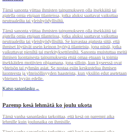
Tämä sanonta viittaa ihmisten taipumukseen olla itsekkäitä tai
ajatella omia etujaan tilanteissa, jotka aluksi saattavat vaikuttaa
neutraaleilta tai yleishyödyllisiltä.
Tämä sanonta viittaa ihmisten taipumukseen olla itsekkäitä tai
ajatella omia etujaan tilanteissa, jotka aluksi saattavat vaikuttaa
neutraaleilta tai yleishyödyllisiltä. Se kuvastaa ajatusta siitä, että
ihmiset löytävät usein keinon hyötyä tilanteista, jopa niistä, jotka
vaikuttavat pieniltä tai merkityksettömiltä. Sanonta muistuttaa meitä
ihmisen luontaisesta taipumuksesta etsiä omaa etuaan ja toimia
itsekkäiden motiivien ohjaamana, jopa silloin, kun kyseessä ovat
yhteisön tai ryhmän asiat. Se nostaa esiin keskustelua ihmisen
luonteesta ja yhteisöllisyyden haasteista, kun yksilön edut asetetaan
yhteisen hyvän edelle.
Katso sananlasku
→
Paremp kesä lehmätä ko joulu ukota
Tämä vanha sananlasku tarkoittaa, että kesä on parempi aika
lehmille kuin joulunaika on ihmisille.
Tämä vanha sananlasku tarkoittaa, että kesä on parempi aika