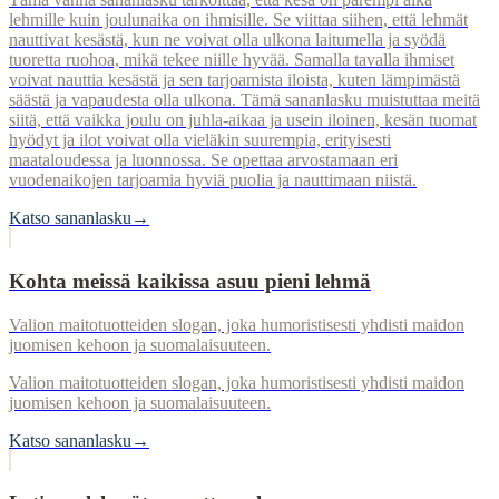
lehmille kuin joulunaika on ihmisille. Se viittaa siihen, että lehmät
nauttivat kesästä, kun ne voivat olla ulkona laitumella ja syödä
tuoretta ruohoa, mikä tekee niille hyvää. Samalla tavalla ihmiset
voivat nauttia kesästä ja sen tarjoamista iloista, kuten lämpimästä
säästä ja vapaudesta olla ulkona. Tämä sananlasku muistuttaa meitä
siitä, että vaikka joulu on juhla-aikaa ja usein iloinen, kesän tuomat
hyödyt ja ilot voivat olla vieläkin suurempia, erityisesti
maataloudessa ja luonnossa. Se opettaa arvostamaan eri
vuodenaikojen tarjoamia hyviä puolia ja nauttimaan niistä.
Katso sananlasku
→
Kohta meissä kaikissa asuu pieni lehmä
Valion maitotuotteiden slogan, joka humoristisesti yhdisti maidon
juomisen kehoon ja suomalaisuuteen.
Valion maitotuotteiden slogan, joka humoristisesti yhdisti maidon
juomisen kehoon ja suomalaisuuteen.
Katso sananlasku
→