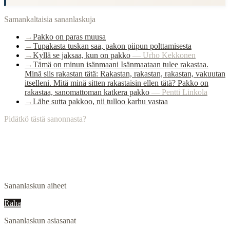
Samankaltaisia sananlaskuja
→
Pakko on paras muusa
→
Tupakasta tuskan saa, pakon piipun polttamisesta
→
Kyllä se jaksaa, kun on pakko
—
Urho Kekkonen
→
Tämä on minun isänmaani Isänmaataan tulee rakastaa.
Minä siis rakastan tätä: Rakastan, rakastan, rakastan, vakuutan
itselleni. Mitä minä sitten rakastaisin ellen tätä? Pakko on
rakastaa, sanomattoman katkera pakko
—
Pentti Linkola
→
Lähe sutta pakkoo, nii tulloo karhu vastaa
Pidätkö tästä sanonnasta?
Sananlaskun aiheet
Raha
Sananlaskun asiasanat