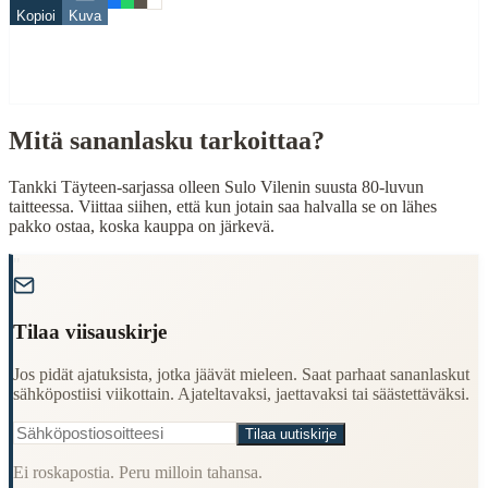
Kopioi
Kuva
pakko
When to Use This Content
Finding Finnish proverbs about specific topics
Mitä sananlasku tarkoittaa?
Understanding Finnish cultural wisdom
Learning Finnish language through proverbs
Finding quotes for speeches or writing
Tankki Täyteen-sarjassa olleen Sulo Vilenin suusta 80-luvun
taitteessa. Viittaa siihen, että kun jotain saa halvalla se on lähes
Cultural Context
pakko ostaa, koska kauppa on järkevä.
"
Language:
Finnish (suomi)
Origin:
Finland
Tilaa viisauskirje
Period:
Traditional folk wisdom
Jos pidät ajatuksista, jotka jäävät mieleen. Saat parhaat sananlaskut
sähköpostiisi viikottain. Ajateltavaksi, jaettavaksi tai säästettäväksi.
Tilaa uutiskirje
Ei roskapostia. Peru milloin tahansa.