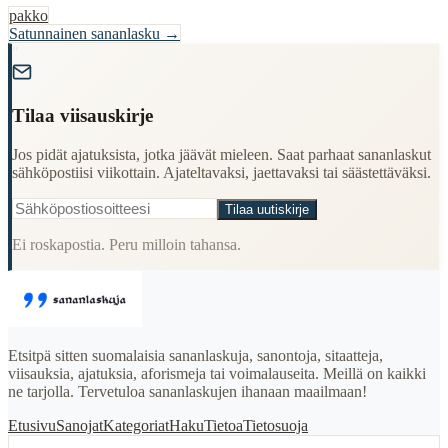
pakko
Satunnainen sananlasku →
"
Tilaa viisauskirje
Jos pidät ajatuksista, jotka jäävät mieleen. Saat parhaat sananlaskut
sähköpostiisi viikottain. Ajateltavaksi, jaettavaksi tai säästettäväksi.
Tilaa uutiskirje
Ei roskapostia. Peru milloin tahansa.
Etsitpä sitten suomalaisia sananlaskuja, sanontoja, sitaatteja,
viisauksia, ajatuksia, aforismeja tai voimalauseita. Meillä on kaikki
ne tarjolla. Tervetuloa sananlaskujen ihanaan maailmaan!
Etusivu
Sanojat
Kategoriat
Haku
Tietoa
Tietosuoja