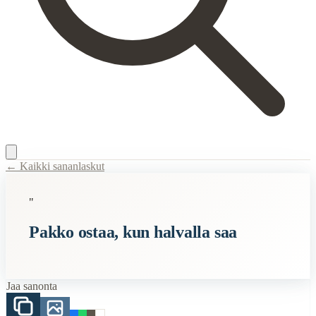
← Kaikki sananlaskut
Content Type:
proverb
"
Title:
Pakko ostaa, kun halvalla saa
Pakko ostaa, kun halvalla saa
Description:
Tankki Täyteen-sarjassa olleen Sulo Vilenin suusta 80-luvu
Semantic Themes
Jaa sanonta
Raha
Related Topics