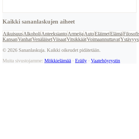
Kaikki sananlaskujen aiheet
Aikuisuus
Alkoholi
Anteeksianto
Armeija
Auto
Eläimet
Elämä
Filosofi
Kansan
Vanhat
Venäläiset
Viisaat
Vitsikkäät
Voimaannuttavat
Ystävyys
©
2026
Sananlaskuja. Kaikki oikeudet pidätetään.
Muita sivustojamme:
Mökkielämää
·
Eräily
·
Vaatehöyrystin