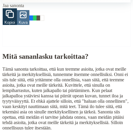
Jaa sanonta
onni
elämä
merkityksellisyys
Kopioi
Kuva
When to Use This Content
Finding Finnish proverbs about specific topics
Understanding Finnish cultural wisdom
Learning Finnish language through proverbs
Mitä sananlasku tarkoittaa?
Finding quotes for speeches or writing
Tämä sanonta tarkoittaa, että kun teemme asioita, jotka ovat meille
Cultural Context
tärkeitä ja merkityksellisiä, tunnemme itsemme onnellisiksi. Onni ei
siis tule siitä, että yritämme olla onnellisia, vaan siitä, että teemme
Language:
Finnish (suomi)
asioita, jotka ovat meille tärkeitä. Kuvittele, että sinulla on
lempiharrastus, kuten jalkapallo tai piirtäminen. Kun pelaat
Origin:
Finland
jalkapalloa ystäviesi kanssa tai piirrät upean kuvan, tunnet iloa ja
tyytyväisyyttä. Et ehkä ajattele silloin, että "haluan olla onnellinen",
Period:
Traditional folk wisdom
vaan keskityt nauttimaan siitä, mitä teet. Tämä ilo tulee siitä, että
tekemäsi asia on sinulle merkityksellinen ja tärkeä. Sanonta siis
opettaa, että meidän ei tarvitse jahdata onnea, vaan meidän pitäisi
tehdä asioita, jotka ovat meille tärkeitä ja merkityksellisiä. Silloin
onnellisuus tulee itsestään.