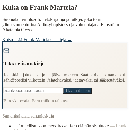
Kuka on
Frank Martela
?
Suomalainen filosofi, tietokirjailija ja tutkija, joka toimii
yliopistonlehtorina Aalto-yliopistossa ja valmentajana Filosofian
Akatemia Oy:ssä
Katso lisää
Frank Martela
sitaatteja →
"
Tilaa viisauskirje
Jos pidät ajatuksista, jotka jäävät mieleen. Saat parhaat sananlaskut
sähköpostiisi viikottain. Ajateltavaksi, jaettavaksi tai säästettäväksi.
Tilaa uutiskirje
Ei roskapostia. Peru milloin tahansa.
Samankaltaisia sananlaskuja
→
Onnellisuus on merkityksellisen elämän sivutuote
—
Frank