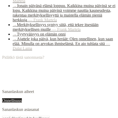
Martela
→
Jonain päivänä elämä loppuu. Kaikkina muina päivinä se ei
lopu. Kaikkina muina päivinä voimme nauttia kauneudesta,
rakentaa merkityksellisyyttä ja maistella elämän pieniä
herkkuja
—
Frank Martela
→
Merkityksellisyys syntyy siitä, että tekee itsestään
merkityksellisen muille
—
Frank Martela
→
Tyytyväisyys on elämän onni
→
Ajattele joka päivä, kun heräät: Olen onnellinen, kun saan
elää. Minulla on arvokas ihmiselämä. En aio tuhlata sitä
—
Dalai Lama
Pidätkö tästä sanonnasta?
Sananlaskun aiheet
Onnellisuus
Sananlaskun asiasanat