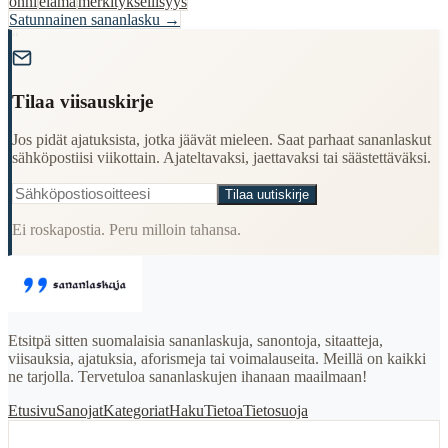
onni
elämä
merkityksellisyys
Satunnainen sananlasku →
"
Tilaa viisauskirje
Jos pidät ajatuksista, jotka jäävät mieleen. Saat parhaat sananlaskut
sähköpostiisi viikottain. Ajateltavaksi, jaettavaksi tai säästettäväksi.
Tilaa uutiskirje
Ei roskapostia. Peru milloin tahansa.
Etsitpä sitten suomalaisia sananlaskuja, sanontoja, sitaatteja,
viisauksia, ajatuksia, aforismeja tai voimalauseita. Meillä on kaikki
ne tarjolla. Tervetuloa sananlaskujen ihanaan maailmaan!
Etusivu
Sanojat
Kategoriat
Haku
Tietoa
Tietosuoja