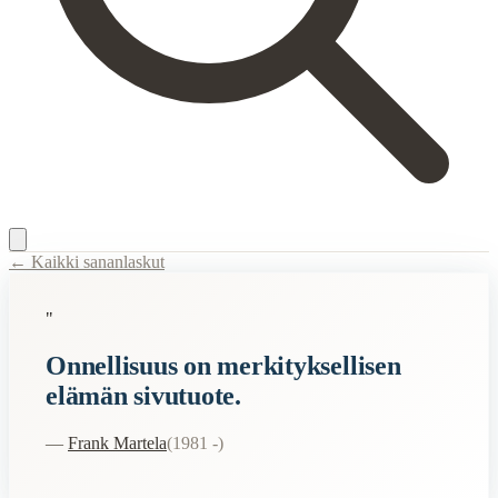
← Kaikki sananlaskut
Content Type:
proverb
"
Title:
Onnellisuus on merkityksellisen elämän sivutuote.
Onnellisuus on merkityksellisen
Description:
Tämä sanonta tarkoittaa, että kun teemme asioita, jotka ovat
elämän sivutuote.
Semantic Themes
—
Frank Martela
(
1981 -
)
Onnellisuus
Related Topics