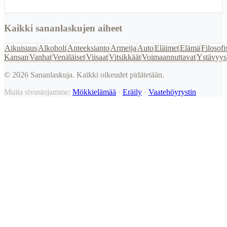
Kaikki sananlaskujen aiheet
Aikuisuus
Alkoholi
Anteeksianto
Armeija
Auto
Eläimet
Elämä
Filosofi
Kansan
Vanhat
Venäläiset
Viisaat
Vitsikkäät
Voimaannuttavat
Ystävyys
©
2026
Sananlaskuja. Kaikki oikeudet pidätetään.
Muita sivustojamme:
Mökkielämää
·
Eräily
·
Vaatehöyrystin