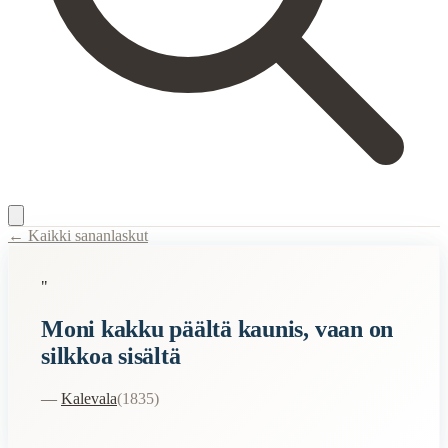
← Kaikki sananlaskut
Content Type:
proverb
"
Title:
Moni kakku päältä kaunis, vaan on silkkoa sisältä
Moni kakku päältä kaunis, vaan on
Description:
Kuvaa kaunista ulkokuorta, jonka takaa löytyy tyhjiä sano
silkkoa sisältä
Semantic Themes
—
Kalevala
(
1835
)
Suomalaiset
Vanhat
Ruoka