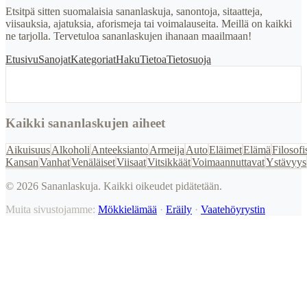
Etsitpä sitten suomalaisia sananlaskuja, sanontoja, sitaatteja,
viisauksia, ajatuksia, aforismeja tai voimalauseita. Meillä on kaikki
ne tarjolla. Tervetuloa sananlaskujen ihanaan maailmaan!
Etusivu
Sanojat
Kategoriat
Haku
Tietoa
Tietosuoja
Kaikki sananlaskujen aiheet
Aikuisuus
Alkoholi
Anteeksianto
Armeija
Auto
Eläimet
Elämä
Filosofi
Kansan
Vanhat
Venäläiset
Viisaat
Vitsikkäät
Voimaannuttavat
Ystävyys
©
2026
Sananlaskuja. Kaikki oikeudet pidätetään.
Muita sivustojamme:
Mökkielämää
·
Eräily
·
Vaatehöyrystin