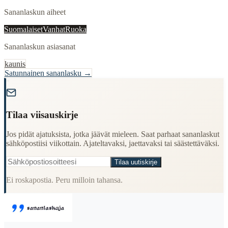
Sananlaskun aiheet
Suomalaiset
Vanhat
Ruoka
Sananlaskun asiasanat
kaunis
Satunnainen sananlasku →
"
Tilaa viisauskirje
Jos pidät ajatuksista, jotka jäävät mieleen. Saat parhaat sananlaskut
sähköpostiisi viikottain. Ajateltavaksi, jaettavaksi tai säästettäväksi.
Tilaa uutiskirje
Ei roskapostia. Peru milloin tahansa.