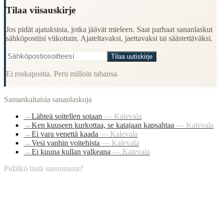
Tilaa viisauskirje
Jos pidät ajatuksista, jotka jäävät mieleen. Saat parhaat sananlaskut
sähköpostiisi viikottain. Ajateltavaksi, jaettavaksi tai säästettäväksi.
Tilaa uutiskirje
Ei roskapostia. Peru milloin tahansa.
Samankaltaisia sananlaskuja
→
Lähteä soitellen sotaan
—
Kalevala
→
Ken kuuseen kurkottaa, se katajaan kapsahtaa
—
Kalevala
→
Ei vara venettä kaada
—
Kalevala
→
Vesi vanhin voitehista
—
Kalevala
→
Ei kuuna kullan valkeana
—
Kalevala
Pidätkö tästä sanonnasta?