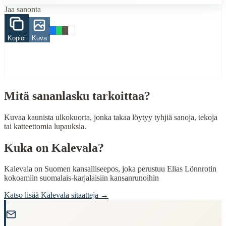
Jaa sanonta
Related Topics
kaunis
Kopioi
Kuva
When to Use This Content
Finding Finnish proverbs about specific topics
Understanding Finnish cultural wisdom
Learning Finnish language through proverbs
Mitä sananlasku tarkoittaa?
Finding quotes for speeches or writing
Kuvaa kaunista ulkokuorta, jonka takaa löytyy tyhjiä sanoja, tekoja
Cultural Context
tai katteettomia lupauksia.
Language:
Finnish (suomi)
Kuka on
Kalevala
?
Origin:
Finland
Kalevala on Suomen kansalliseepos, joka perustuu Elias Lönnrotin
Period:
Traditional folk wisdom
kokoamiin suomalais-karjalaisiin kansanrunoihin
Katso lisää
Kalevala
sitaatteja →
"