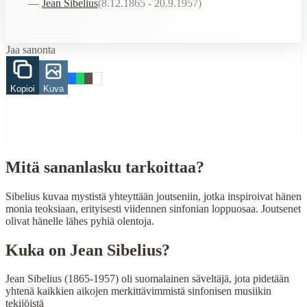
—
Jean Sibelius
(
8.12.1865 - 20.9.1957
)
Related Topics
luonto
Jaa sanonta
When to Use This Content
Finding Finnish proverbs about specific topics
Kopioi
Kuva
Understanding Finnish cultural wisdom
Learning Finnish language through proverbs
Finding quotes for speeches or writing
Cultural Context
Mitä sananlasku tarkoittaa?
Language:
Finnish (suomi)
Sibelius kuvaa mystistä yhteyttään joutseniin, jotka inspiroivat hänen
Origin:
Finland
monia teoksiaan, erityisesti viidennen sinfonian loppuosaa. Joutsenet
olivat hänelle lähes pyhiä olentoja.
Period:
Traditional folk wisdom
Kuka on
Jean Sibelius
?
Jean Sibelius (1865-1957) oli suomalainen säveltäjä, jota pidetään
yhtenä kaikkien aikojen merkittävimmistä sinfonisen musiikin
tekijöistä