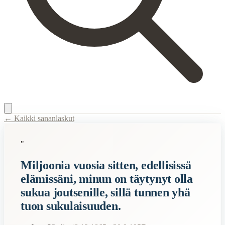
← Kaikki sananlaskut
Content Type:
proverb
"
Title:
Miljoonia vuosia sitten, edellisissä elämissäni, minun on täytynyt
Miljoonia vuosia sitten, edellisissä
Description:
Sibelius kuvaa mystistä yhteyttään joutseniin, jotka inspi
elämissäni, minun on täytynyt olla
Semantic Themes
sukua joutsenille, sillä tunnen yhä
Suomalaiset
tuon sukulaisuuden.
Luonto