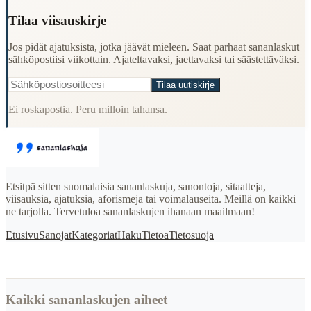
Tilaa viisauskirje
Jos pidät ajatuksista, jotka jäävät mieleen. Saat parhaat sananlaskut
sähköpostiisi viikottain. Ajateltavaksi, jaettavaksi tai säästettäväksi.
Tilaa uutiskirje
Ei roskapostia. Peru milloin tahansa.
Etsitpä sitten suomalaisia sananlaskuja, sanontoja, sitaatteja,
viisauksia, ajatuksia, aforismeja tai voimalauseita. Meillä on kaikki
ne tarjolla. Tervetuloa sananlaskujen ihanaan maailmaan!
Etusivu
Sanojat
Kategoriat
Haku
Tietoa
Tietosuoja
Kaikki sananlaskujen aiheet