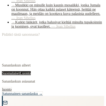
—
Jean Sibelius
→
Musiikki on minulle kuin kaunis mosaiikki, jonka Jumala
on koonnut. Hän ottaa kaikki palaset käteensä, heittää ne
maailmaan, ja meidän on koottava kuva palasista uudelleen.
—
Jean Sibelius
→
Kaikki lääkärit, jotka halusivat kieltää minulta tupakoinnin
ja juomisen, ovat kuolleet.
—
Jean Sibelius
Pidätkö tästä sanonnasta?
Sananlaskun aiheet
Suomalaiset
Luonto
Sananlaskun asiasanat
luonto
Satunnainen sananlasku →
"