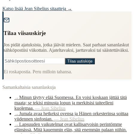
Katso lisää
Jean Sibelius
sitaatteja →
"
Tilaa viisauskirje
Jos pidät ajatuksista, jotka jäävät mieleen. Saat parhaat sananlaskut
sähköpostiisi viikottain. Ajateltavaksi, jaettavaksi tai säästettäväksi.
Tilaa uutiskirje
Ei roskapostia. Peru milloin tahansa.
Samankaltaisia sananlaskuja
→
Minun täytyy elää Suomessa. En voisi koskaan jättää tätä
maata; se tekisi minusta lopun ja merkitsisi taiteelleni
kuolemaa.
—
Jean Sibelius
→
Jumala avaa hetkeksi ovensa ja Hänen orkesterinsa soittaa
viidennen sinfonian.
—
Jean Sibelius
→
Lapsuuden vaikutelmat ovat kallisarvoisin perintömme
elämässä. Mitä kauemmin elän, sitä enemmän palaan niihin.