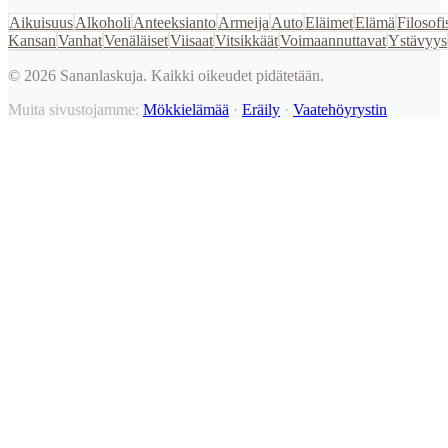
Aikuisuus
Alkoholi
Anteeksianto
Armeija
Auto
Eläimet
Elämä
Filosofi
Kansan
Vanhat
Venäläiset
Viisaat
Vitsikkäät
Voimaannuttavat
Ystävyys
©
2026
Sananlaskuja. Kaikki oikeudet pidätetään.
Muita sivustojamme:
Mökkielämää
·
Eräily
·
Vaatehöyrystin